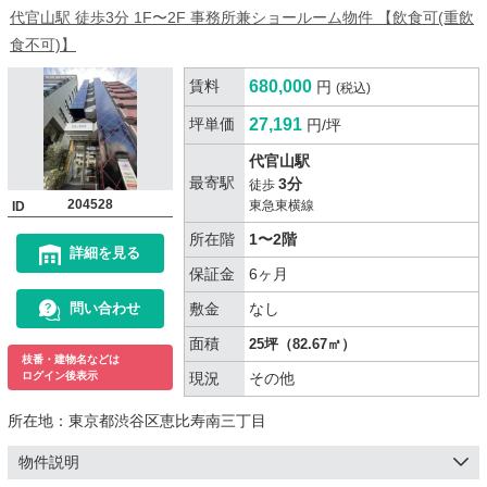
代官山駅 徒歩3分 1F〜2F 事務所兼ショールーム物件 【飲食可(重飲
食不可)】
賃料
680,000
円
(税込)
坪単価
27,191
円/坪
代官山駅
最寄駅
3分
徒歩
204528
東急東横線
ID
所在階
1〜2階
詳細を見る
保証金
6ヶ月
敷金
なし
問い合わせ
面積
25坪（82.67㎡）
枝番・建物名などは
現況
その他
ログイン後表示
所在地：
東京都渋谷区恵比寿南三丁目
物件説明