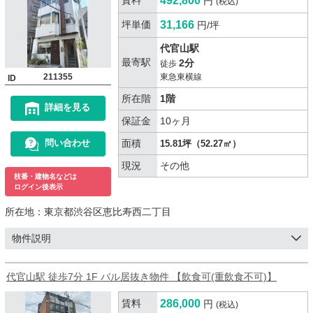
492,800
円
(税込)
坪単価
31,166
円/坪
代官山駅
最寄駅
2分
徒歩
211355
東急東横線
ID
所在階
1階
詳細を見る
保証金
10ヶ月
面積
問い合わせ
15.81坪（52.27㎡）
現況
その他
枝番・建物名などは
ログイン後表示
所在地：
東京都渋谷区恵比寿西二丁目
物件説明
代官山駅 徒歩7分 1F バル居抜き物件 【飲食可(重飲食不可)】
賃料
286,000
円
(税込)