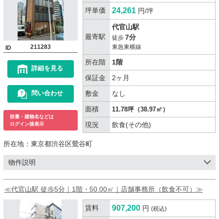
坪単価
24,261
円/坪
代官山駅
最寄駅
7分
徒歩
211283
東急東横線
ID
所在階
1階
詳細を見る
保証金
2ヶ月
敷金
なし
問い合わせ
面積
11.78坪（38.97㎡）
枝番・建物名などは
現況
飲食(その他)
ログイン後表示
所在地：
東京都渋谷区鶯谷町
物件説明
≪代官山駅 徒歩5分｜1階・50.00㎡｜店舗事務所（飲食不可）≫
賃料
907,200
円
(税込)