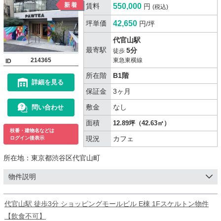
賃料
550,000
円
(税込)
坪単価
42,650
円/坪
代官山駅
最寄駅
5分
徒歩
214365
東急東横線
ID
所在階
B1階
詳細を見る
保証金
3ヶ月
敷金
なし
問い合わせ
面積
12.89坪（42.63㎡）
枝番・建物名などは
現況
カフェ
ログイン後表示
所在地：
東京都渋谷区代官山町
物件説明
代官山駅 徒歩3分 ショッピングモールビル E棟 1Fスケルトン物件
【飲食不可】