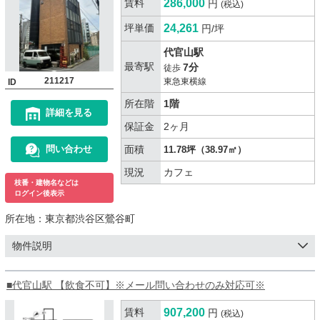
賃料
286,000
円
(税込)
坪単価
24,261
円/坪
代官山駅
最寄駅
7分
徒歩
211217
東急東横線
ID
所在階
1階
詳細を見る
保証金
2ヶ月
面積
問い合わせ
11.78坪（38.97㎡）
現況
カフェ
枝番・建物名などは
ログイン後表示
所在地：
東京都渋谷区鶯谷町
物件説明
■代官山駅 【飲食不可】※メール問い合わせのみ対応可※
賃料
907,200
円
(税込)