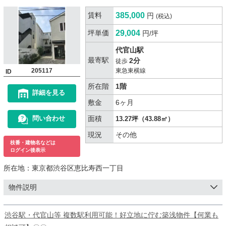
賃料
385,000
円
(税込)
坪単価
29,004
円/坪
代官山駅
最寄駅
2分
徒歩
205117
東急東横線
ID
所在階
1階
詳細を見る
敷金
6ヶ月
面積
問い合わせ
13.27坪（43.88㎡）
現況
その他
枝番・建物名などは
ログイン後表示
所在地：
東京都渋谷区恵比寿西一丁目
物件説明
渋谷駅・代官山等 複数駅利用可能！好立地に佇む築浅物件【何業も