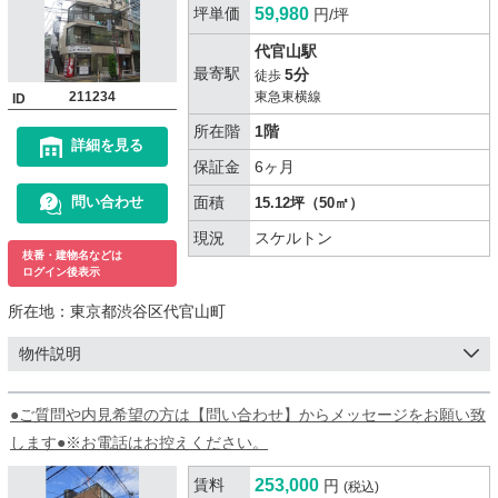
坪単価
59,980
円/坪
代官山駅
最寄駅
5分
徒歩
211234
東急東横線
ID
所在階
1階
詳細を見る
保証金
6ヶ月
面積
問い合わせ
15.12坪（50㎡）
現況
スケルトン
枝番・建物名などは
ログイン後表示
所在地：
東京都渋谷区代官山町
物件説明
●ご質問や内見希望の方は【問い合わせ】からメッセージをお願い致
します●※お電話はお控えください。
賃料
253,000
円
(税込)