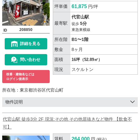
坪単価
61,875
円/坪
代官山駅
最寄駅
5分
徒歩
208850
東急東横線
ID
所在階
B1〜1階
詳細を見る
敷金
8ヶ月
面積
問い合わせ
16坪（52.89㎡）
現況
スケルトン
枝番・建物名などは
ログイン後表示
所在地：
東京都渋谷区代官山町
物件説明
代官山駅 徒歩3分 2F 現況:その他 その他居抜きなど物件 【飲食不
可】
賃料
264,000
円
(税込)