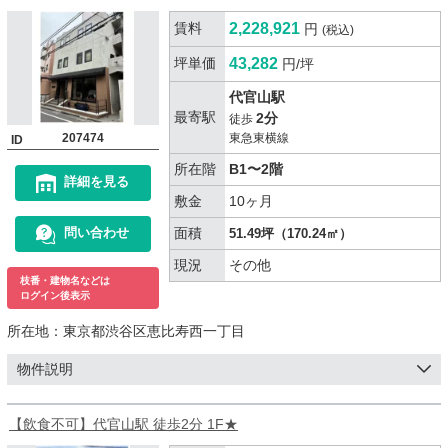
賃料
2,228,921
円
(税込)
坪単価
43,282
円/坪
代官山駅
最寄駅
2分
徒歩
207474
東急東横線
ID
所在階
B1〜2階
詳細を見る
敷金
10ヶ月
面積
問い合わせ
51.49坪（170.24㎡）
現況
その他
枝番・建物名などは
ログイン後表示
所在地：
東京都渋谷区恵比寿西一丁目
物件説明
【飲食不可】代官山駅 徒歩2分 1F★