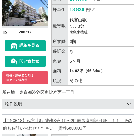
坪単価
18,830
円/坪
代官山駅
最寄駅
3分
徒歩
208217
東急東横線
ID
所在階
2階
詳細を見る
保証金
なし
敷金
6ヶ月
問い合わせ
面積
14.02坪（46.34㎡）
枝番・建物名などは
現況
その他
ログイン後表示
所在地：
東京都渋谷区恵比寿西一丁目
物件説明
【TN0618】代官山駅 徒歩3分 1F〜2F 軽飲食相談可能！！！ その
他もお問い合わせください！賃料680,000円