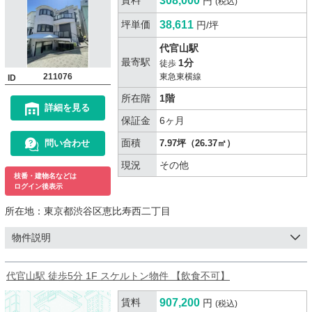
賃料
308,000
円
(税込)
坪単価
38,611
円/坪
代官山駅
最寄駅
1分
徒歩
211076
東急東横線
ID
所在階
1階
詳細を見る
保証金
6ヶ月
面積
問い合わせ
7.97坪（26.37㎡）
現況
その他
枝番・建物名などは
ログイン後表示
所在地：
東京都渋谷区恵比寿西二丁目
物件説明
代官山駅 徒歩5分 1F スケルトン物件 【飲食不可】
賃料
907,200
円
(税込)