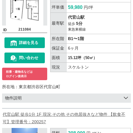
坪単価
59,980
円/坪
代官山駅
最寄駅
5分
徒歩
211084
東急東横線
ID
所在階
B1〜1階
詳細を見る
保証金
6ヶ月
面積
問い合わせ
15.12坪（50㎡）
現況
スケルトン
枝番・建物名などは
ログイン後表示
所在地：
東京都渋谷区代官山町
物件説明
代官山駅 徒歩1分 1F 現況:その他 その他居抜きなど物件 【飲食不
可】管理番号：200257