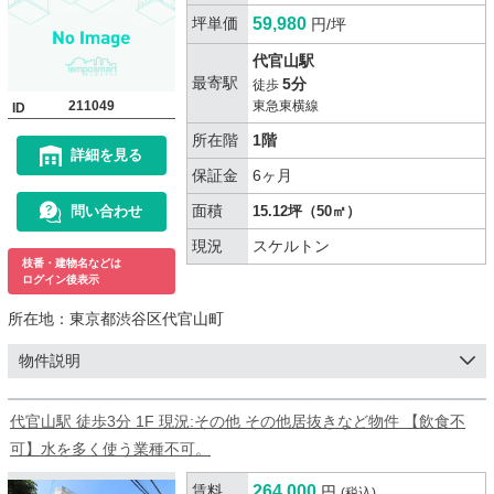
坪単価
59,980
円/坪
代官山駅
最寄駅
5分
徒歩
211049
東急東横線
ID
所在階
1階
詳細を見る
保証金
6ヶ月
面積
問い合わせ
15.12坪（50㎡）
現況
スケルトン
枝番・建物名などは
ログイン後表示
所在地：
東京都渋谷区代官山町
物件説明
代官山駅 徒歩3分 1F 現況:その他 その他居抜きなど物件 【飲食不
可】水を多く使う業種不可。
賃料
264,000
円
(税込)