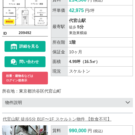
円
(税込)
坪単価
42,975
円/坪
代官山駅
最寄駅
5分
徒歩
209492
東急東横線
ID
所在階
1階
詳細を見る
保証金
10ヶ月
面積
問い合わせ
4.99坪（16.5㎡）
現況
スケルトン
枝番・建物名などは
ログイン後表示
所在地：
東京都渋谷区代官山町
物件説明
代官山駅 徒歩5分 B1F〜1F スケルトン物件 【飲食不可】
賃料
990,000
円
(税込)