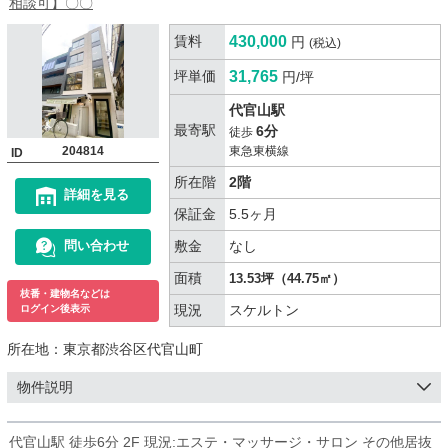
相談可】〇〇
賃料
430,000
円
(税込)
坪単価
31,765
円/坪
代官山駅
最寄駅
6分
徒歩
204814
東急東横線
ID
所在階
2階
詳細を見る
保証金
5.5ヶ月
敷金
なし
問い合わせ
面積
13.53坪（44.75㎡）
枝番・建物名などは
現況
スケルトン
ログイン後表示
所在地：
東京都渋谷区代官山町
物件説明
代官山駅 徒歩6分 2F 現況:エステ・マッサージ・サロン その他居抜