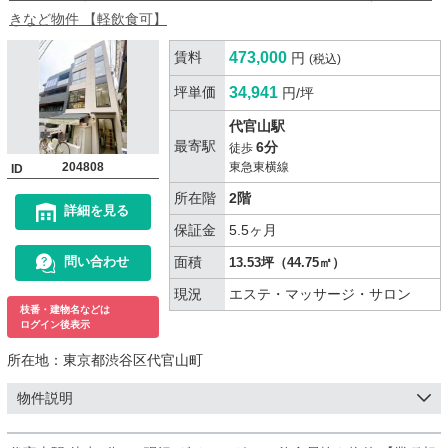
きなど物件 【軽飲食可】
賃料
473,000
円
(税込)
坪単価
34,941
円/坪
代官山駅
最寄駅
6分
徒歩
204808
東急東横線
ID
所在階
2階
詳細を見る
保証金
5.5ヶ月
面積
問い合わせ
13.53坪（44.75㎡）
現況
エステ・マッサージ・サロン
枝番・建物名などは
ログイン後表示
所在地：
東京都渋谷区代官山町
物件説明