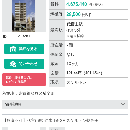
賃料
4,675,440
円
(税込)
坪単価
38,500
円/坪
代官山駅
最寄駅
3分
徒歩
213261
東急東横線
ID
所在階
2階
詳細を見る
保証金
なし
敷金
10ヶ月
問い合わせ
面積
121.44坪（401.45㎡）
枝番・建物名などは
現況
スケルトン
ログイン後表示
所在地：
東京都渋谷区猿楽町
物件説明
【飲食不可】代官山駅 徒歩8分 2F スケルトン物件★