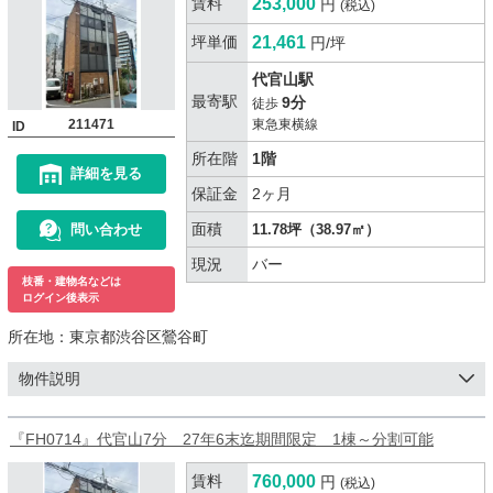
賃料
253,000
円
(税込)
坪単価
21,461
円/坪
代官山駅
最寄駅
9分
徒歩
211471
東急東横線
ID
所在階
1階
詳細を見る
保証金
2ヶ月
面積
問い合わせ
11.78坪（38.97㎡）
現況
バー
枝番・建物名などは
ログイン後表示
所在地：
東京都渋谷区鶯谷町
物件説明
『FH0714』代官山7分 27年6末迄期間限定 1棟～分割可能
賃料
760,000
円
(税込)