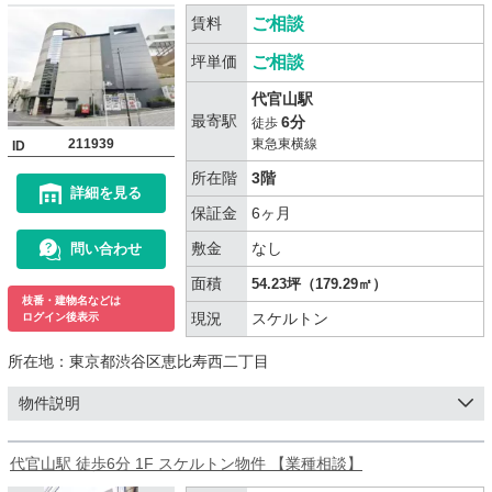
賃料
ご相談
坪単価
ご相談
代官山駅
最寄駅
6分
徒歩
211939
東急東横線
ID
所在階
3階
詳細を見る
保証金
6ヶ月
敷金
なし
問い合わせ
面積
54.23坪（179.29㎡）
枝番・建物名などは
現況
スケルトン
ログイン後表示
所在地：
東京都渋谷区恵比寿西二丁目
物件説明
代官山駅 徒歩6分 1F スケルトン物件 【業種相談】