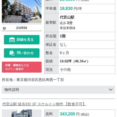
坪単価
18,830
円/坪
代官山駅
最寄駅
3分
徒歩
210550
東急東横線
ID
所在階
1階
詳細を見る
保証金
なし
敷金
6ヶ月
問い合わせ
面積
14.02坪（46.34㎡）
枝番・建物名などは
現況
その他
ログイン後表示
所在地：
東京都渋谷区恵比寿西一丁目
物件説明
代官山駅 徒歩3分 1F スケルトン物件 【飲食不可】
賃料
343,200
円
(税込)