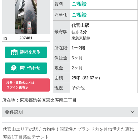
賃料
ご相談
坪単価
ご相談
代官山駅
最寄駅
3分
徒歩
207481
東急東横線
ID
所在階
1〜2階
詳細を見る
保証金
6ヶ月
敷金
2ヶ月
問い合わせ
面積
25坪（82.67㎡）
枝番・建物名などは
現況
その他
ログイン後表示
所在地：
東京都渋谷区恵比寿南三丁目
物件説明
代官山エリアの駅チカ物件！視認性とブランド力を兼ね備えた恵比
寿西1丁目路面テナント