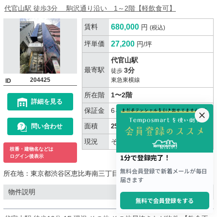
代官山駅 徒歩3分 駒沢通り沿い 1～2階【軽飲食可】
賃料
680,000
円
(税込)
坪単価
27,200
円/坪
代官山駅
最寄駅
3分
徒歩
204425
東急東横線
ID
所在階
1〜2階
詳細を見る
保証金
6ヶ月
面積
問い合わせ
25坪（82.64㎡）
現況
その他
枝番・建物名などは
ログイン後表示
所在地：
東京都渋谷区恵比寿南三丁目
物件説明