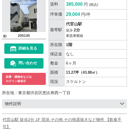
賃料
385,000
円
(税込)
坪単価
29,004
円/坪
代官山駅
最寄駅
2分
徒歩
205145
東急東横線
ID
所在階
1階
詳細を見る
保証金
なし
敷金
6ヶ月
問い合わせ
面積
13.27坪（43.88㎡）
枝番・建物名などは
現況
スケルトン
ログイン後表示
所在地：
東京都渋谷区恵比寿西一丁目
物件説明
代官山駅 徒歩2分 1F 現況:その他 その他居抜きなど物件 【飲食不
可】