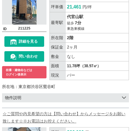
坪単価
21,461
円/坪
代官山駅
最寄駅
7分
徒歩
211225
東急東横線
ID
所在階
2階
詳細を見る
保証金
2ヶ月
敷金
なし
問い合わせ
面積
11.78坪（38.97㎡）
枝番・建物名などは
現況
バー
ログイン後表示
所在地：
東京都渋谷区鶯谷町
物件説明
☆ご質問や内見希望の方は【問い合わせ】からメッセージをお願い
致します☆※お電話はお控えください。