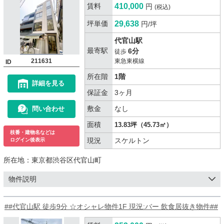
賃料
410,000
円
(税込)
坪単価
29,638
円/坪
代官山駅
最寄駅
6分
徒歩
211631
東急東横線
ID
所在階
1階
詳細を見る
保証金
3ヶ月
敷金
なし
問い合わせ
面積
13.83坪（45.73㎡）
枝番・建物名などは
現況
スケルトン
ログイン後表示
所在地：
東京都渋谷区代官山町
物件説明
##代官山駅 徒歩9分 ☆オシャレ物件1F 現況:バー 飲食居抜き物件##