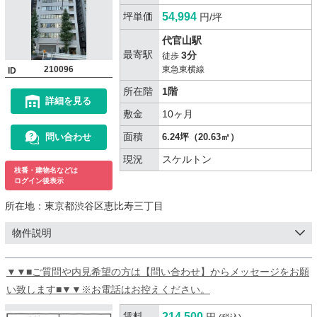
坪単価
54,994
円/坪
代官山駅
最寄駅
3分
徒歩
210096
東急東横線
ID
所在階
1階
詳細を見る
敷金
10ヶ月
面積
問い合わせ
6.24坪（20.63㎡）
現況
スケルトン
枝番・建物名などは
ログイン後表示
所在地：
東京都渋谷区恵比寿三丁目
物件説明
▼▼■ご質問や内見希望の方は【問い合わせ】からメッセージをお願
い致します■▼▼※お電話はお控えください。
賃料
214,500