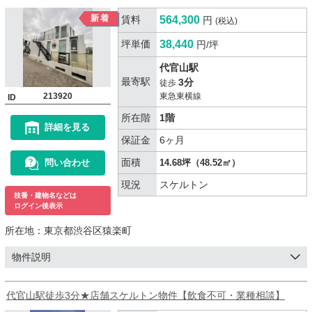
賃料
564,300
円
(税込)
坪単価
38,440
円/坪
代官山駅
最寄駅
3分
徒歩
213920
東急東横線
ID
所在階
1階
詳細を見る
保証金
6ヶ月
面積
問い合わせ
14.68坪（48.52㎡）
現況
スケルトン
枝番・建物名などは
ログイン後表示
所在地：
東京都渋谷区猿楽町
物件説明
代官山駅徒歩3分★店舗スケルトン物件【飲食不可・業種相談】