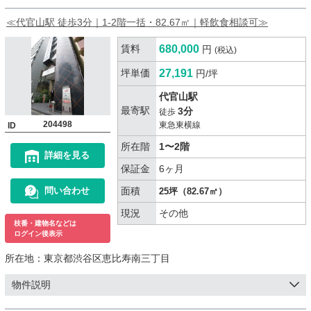
≪代官山駅 徒歩3分｜1-2階一括・82.67㎡｜軽飲食相談可≫
賃料
680,000
円
(税込)
坪単価
27,191
円/坪
代官山駅
最寄駅
3分
徒歩
204498
東急東横線
ID
所在階
1〜2階
詳細を見る
保証金
6ヶ月
面積
問い合わせ
25坪（82.67㎡）
現況
その他
枝番・建物名などは
ログイン後表示
所在地：
東京都渋谷区恵比寿南三丁目
物件説明