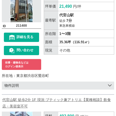
坪単価
21,490
円/坪
代官山駅
最寄駅
7分
徒歩
211400
東急東横線
ID
所在階
1〜3階
詳細を見る
面積
35.36坪（116.91㎡）
現況
その他
問い合わせ
枝番・建物名などは
ログイン後表示
所在地：
東京都渋谷区鶯谷町
物件説明
代官山駅 徒歩2分 1F 現況:ブティック兼アトリエ【業種相談】飲食
店・美容室不可
賃料