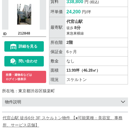
賃料
338,800
円
(税込)
坪単価
24,200
円/坪
代官山駅
最寄駅
8分
徒歩
212848
東急東横線
ID
所在階
2階
詳細を見る
保証金
6ヶ月
敷金
なし
問い合わせ
面積
13.99坪（46.28㎡）
枝番・建物名などは
現況
スケルトン
ログイン後表示
所在地：
東京都渋谷区猿楽町
物件説明
代官山駅 徒歩6分 3F スケルトン物件 【●可能業種：美容室、事務
所、サービス店舗】