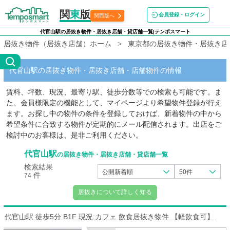
関
東
版
会員登録・ログイン
関西版へ
代官山駅の居抜き物件・居抜き店舗・貸店舗一覧|テンポスマート
居抜き物件（居抜き店舗）ホーム
東京都の居抜き物件・居抜き店
代官山駅の居抜き物件・居抜き店舗・店舗物件の情報
賃料、坪数、現況、最寄り駅、徒歩分数等での検索も可能です。ま
た、会員様限定の機能として、マイページより希望物件登録が行え
ます。お探し中の物件の条件を登録しておけば、新着物件の中から
希望条件に合致する物件が定期的にメール配信されます。出店をご
検討中のお客様は、是非ご利用ください。
代官山駅
の居抜き物件・居抜き店舗・貸店舗一覧
検索結果
公開新着順
50件
件
74
居抜きについて詳しく知る
代官山駅 徒歩5分 B1F 現況:カフェ 飲食居抜き物件 【軽飲食可】