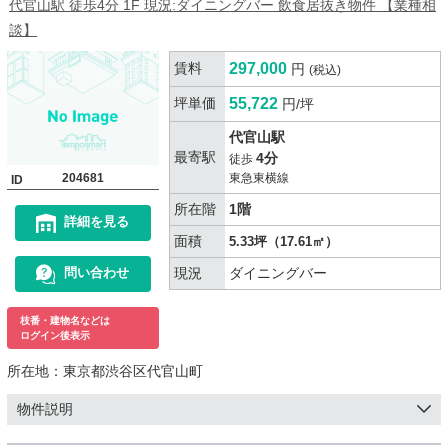
代官山駅 徒歩4分 1F 現況:ダイニングバー 飲食居抜き物件 【業種相
談】
賃料
297,000
円
(税込)
坪単価
55,722
円/坪
代官山駅
最寄駅
4分
徒歩
204681
東急東横線
ID
所在階
1階
詳細を見る
面積
5.33坪（17.61㎡）
現況
ダイニングバー
問い合わせ
枝番・建物名などは
ログイン後表示
所在地：
東京都渋谷区代官山町
物件説明