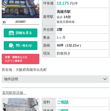
坪単価
10,175
円/坪
高槻市駅
最寄駅
14分
徒歩
203897
阪急京都本線
ID
所在階
2階
詳細を見る
敷金
1ヶ月
面積
問い合わせ
40坪（132.23㎡）
現況
鉄板焼き
枝番・建物名などは
ログイン後表示
所在地：
大阪府高槻市出丸町
物件説明
富田駅前店舗
賃料
ご相談
坪単価
ご相談