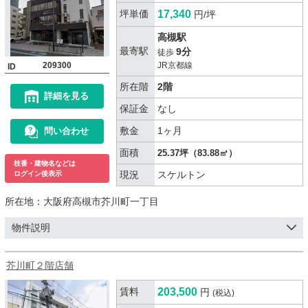
坪単価
17,340
円/坪
高槻駅
最寄駅
9分
徒歩
209300
JR京都線
ID
所在階
2階
詳細を見る
保証金
なし
敷金
1ヶ月
問い合わせ
面積
25.37坪（83.88㎡）
枝番・建物名などは
現況
スケルトン
ログイン後表示
所在地：
大阪府高槻市芥川町一丁目
物件説明
芥川町２階店舗
賃料
203,500
円
(税込)