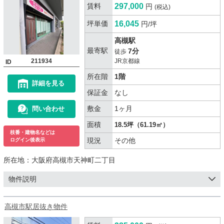
賃料
297,000
円
(税込)
坪単価
16,045
円/坪
高槻駅
最寄駅
7分
徒歩
211934
JR京都線
ID
所在階
1階
詳細を見る
保証金
なし
敷金
1ヶ月
問い合わせ
面積
18.5坪（61.19㎡）
枝番・建物名などは
現況
その他
ログイン後表示
所在地：
大阪府高槻市天神町二丁目
物件説明
高槻市駅居抜き物件