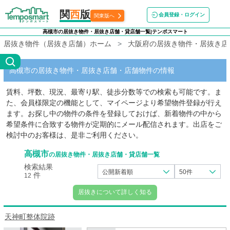
関
西
版
会員登録・ログイン
関東版へ
高槻市の居抜き物件・居抜き店舗・貸店舗一覧|テンポスマート
居抜き物件（居抜き店舗）ホーム
大阪府の居抜き物件・居抜き店
高槻市の居抜き物件・居抜き店舗・店舗物件の情報
賃料、坪数、現況、最寄り駅、徒歩分数等での検索も可能です。ま
た、会員様限定の機能として、マイページより希望物件登録が行え
ます。お探し中の物件の条件を登録しておけば、新着物件の中から
希望条件に合致する物件が定期的にメール配信されます。出店をご
検討中のお客様は、是非ご利用ください。
高槻市
の居抜き物件・居抜き店舗・貸店舗一覧
検索結果
公開新着順
50件
件
12
居抜きについて詳しく知る
天神町整体院跡