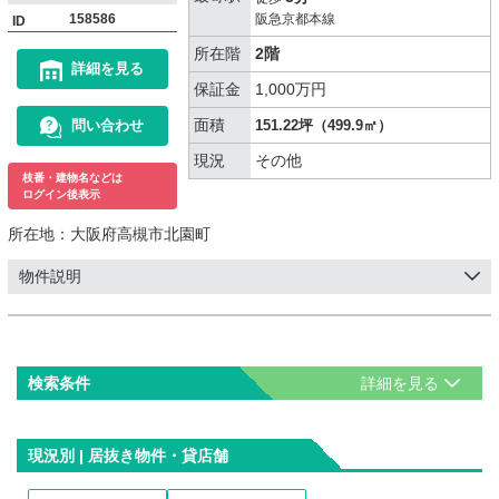
158586
阪急京都本線
ID
所在階
2階
詳細を見る
保証金
1,000万円
面積
問い合わせ
151.22坪（499.9㎡）
現況
その他
枝番・建物名などは
ログイン後表示
所在地：
大阪府高槻市北園町
物件説明
検索条件
現況別 | 居抜き物件・貸店舗