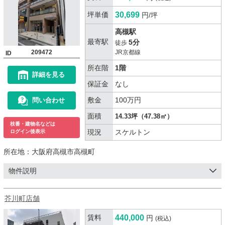
坪単価
30,699
円/坪
高槻駅
最寄駅
5分
徒歩
209472
JR京都線
ID
所在階
1階
詳細を見る
保証金
なし
敷金
100万円
問い合わせ
面積
14.33坪（47.38㎡）
枝番・建物名などは
現況
スケルトン
ログイン後表示
所在地：
大阪府高槻市高槻町
物件説明
芥川町店舗
賃料
440,000
円
(税込)