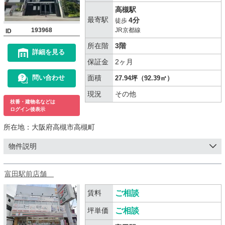
高槻駅
最寄駅
4分
徒歩
193968
JR京都線
ID
所在階
3階
詳細を見る
保証金
2ヶ月
面積
問い合わせ
27.94坪（92.39㎡）
現況
その他
枝番・建物名などは
ログイン後表示
所在地：
大阪府高槻市高槻町
物件説明
富田駅前店舗
賃料
ご相談
坪単価
ご相談