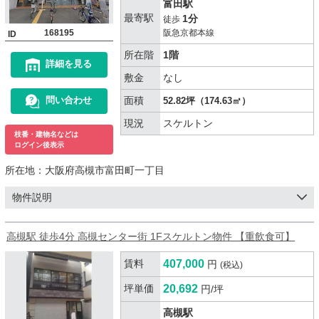
富田駅
最寄駅
1分
徒歩
168195
阪急京都本線
ID
所在階
1階
詳細を見る
敷金
なし
面積
問い合わせ
52.82坪（174.63㎡）
現況
スケルトン
枝番・建物名などは
ログイン後表示
所在地：
大阪府高槻市富田町一丁目
物件説明
高槻駅 徒歩4分 高槻センター街 1Fスケルトン物件 【重飲食可】
賃料
407,000
円
(税込)
坪単価
20,692
円/坪
高槻駅