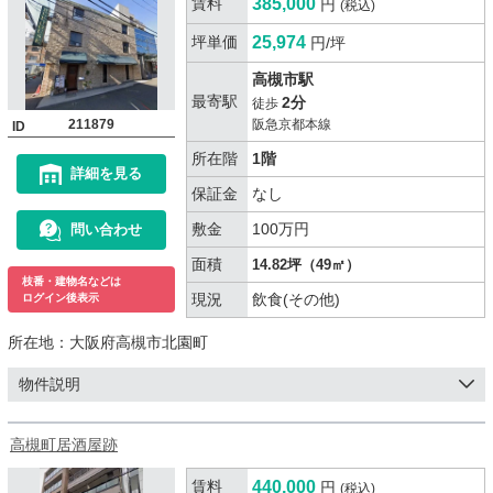
賃料
385,000
円
(税込)
坪単価
25,974
円/坪
高槻市駅
最寄駅
2分
徒歩
211879
阪急京都本線
ID
所在階
1階
詳細を見る
保証金
なし
敷金
100万円
問い合わせ
面積
14.82坪（49㎡）
枝番・建物名などは
現況
飲食(その他)
ログイン後表示
所在地：
大阪府高槻市北園町
物件説明
高槻町居酒屋跡
賃料
440,000
円
(税込)