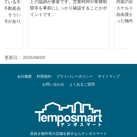
との協調が重要です。営業時間や業種制
内装の自
っている不
限等を事前にしっかり確認することがポ
スケルト
な不動産会
イントです。
自由度が
ら、そうい
った物件
能性があり
更新日： 2026/08/09
会社概要
利用規約
プライバシーポリシー
サイトマップ
お問い合わせ
よくあるご質問
居抜き物件等の店舗を探すならテンポスマート