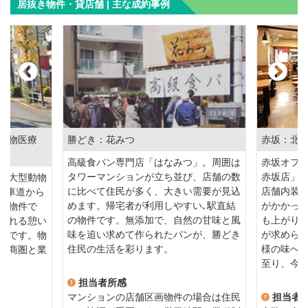
居抜き物件・貸店舗 | 主な成約事例
動物医療
勝どき：花みつ
赤坂：北
高級食パン専門店「はなみつ」。周囲は
赤坂オフ
タワーマンションが立ち並び、店舗の数
赤坂店」
に大型動物
に比べて住民が多く、大きい需要が見込
店舗内装
、車道から
めます。帰宅者が利用しやすい､駅直結
がかかっ
い物件で
の物件です。無添加で、自然の甘味と風
も上がり
訪れる憩い
味を追い求めて作られたパンが、勝どき
が求めら
地です。物
住民の生活を彩ります。
様の味へ
、商圏と業
至り、今
担当者所感
マンションの店舗区画物件の場合は住民
担当者