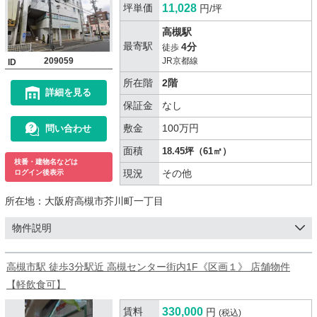
坪単価
11,028
円/坪
高槻駅
最寄駅
4分
徒歩
209059
JR京都線
ID
所在階
2階
詳細を見る
保証金
なし
敷金
100万円
問い合わせ
面積
18.45坪（61㎡）
枝番・建物名などは
現況
その他
ログイン後表示
所在地：
大阪府高槻市芥川町一丁目
物件説明
高槻市駅 徒歩3分駅近 高槻センター街内1F《区画１》 店舗物件
【軽飲食可】
賃料
330,000
円
(税込)