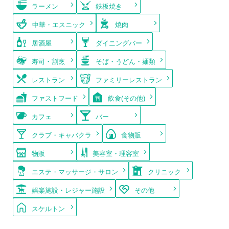
ラーメン
鉄板焼き
中華・エスニック
焼肉
居酒屋
ダイニングバー
寿司・割烹
そば・うどん・麺類
レストラン
ファミリーレストラン
ファストフード
飲食(その他)
カフェ
バー
クラブ・キャバクラ
食物販
物販
美容室・理容室
エステ・マッサージ・サロン
クリニック
娯楽施設・レジャー施設
その他
スケルトン