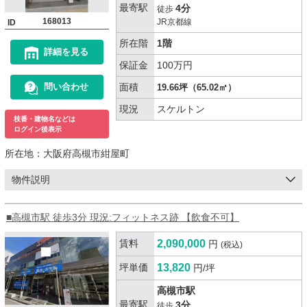
最寄駅
4分
徒歩
168013
JR京都線
ID
所在階
1階
詳細を見る
保証金
100万円
面積
問い合わせ
19.66坪（65.02㎡）
現況
スケルトン
枝番・建物名などは
ログイン後表示
所在地：
大阪府高槻市紺屋町
物件説明
■高槻市駅 徒歩3分 現況:フィットネス跡 【飲食不可】
賃料
2,090,000
円
(税込)
坪単価
13,820
円/坪
高槻市駅
最寄駅
3分
徒歩