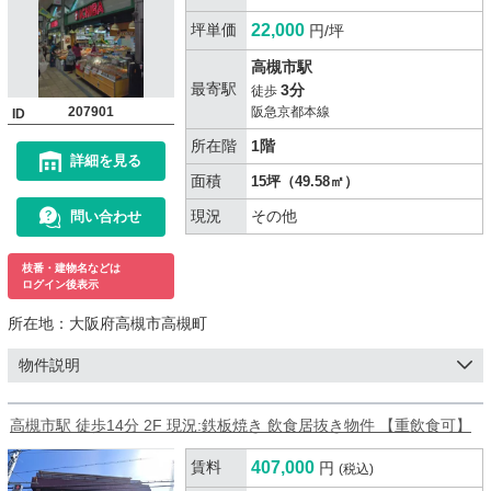
坪単価
22,000
円/坪
高槻市駅
最寄駅
3分
徒歩
207901
阪急京都本線
ID
所在階
1階
詳細を見る
面積
15坪（49.58㎡）
現況
その他
問い合わせ
枝番・建物名などは
ログイン後表示
所在地：
大阪府高槻市高槻町
物件説明
高槻市駅 徒歩14分 2F 現況:鉄板焼き 飲食居抜き物件 【重飲食可】
賃料
407,000
円
(税込)