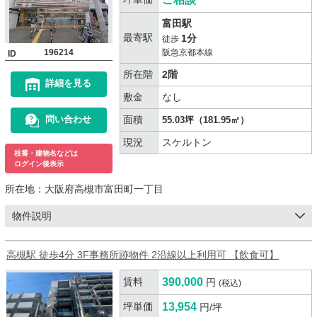
富田駅
最寄駅
1分
徒歩
196214
阪急京都本線
ID
所在階
2階
詳細を見る
敷金
なし
面積
問い合わせ
55.03坪（181.95㎡）
現況
スケルトン
枝番・建物名などは
ログイン後表示
所在地：
大阪府高槻市富田町一丁目
物件説明
高槻駅 徒歩4分 3F事務所跡物件 2沿線以上利用可 【飲食可】
賃料
390,000
円
(税込)
坪単価
13,954
円/坪