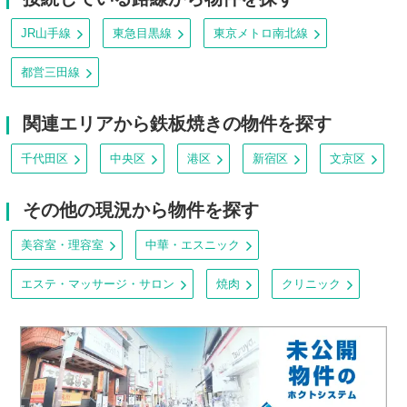
JR山手線
東急目黒線
東京メトロ南北線
都営三田線
関連エリアから鉄板焼きの物件を探す
千代田区
中央区
港区
新宿区
文京区
その他の現況から物件を探す
美容室・理容室
中華・エスニック
エステ・マッサージ・サロン
焼肉
クリニック