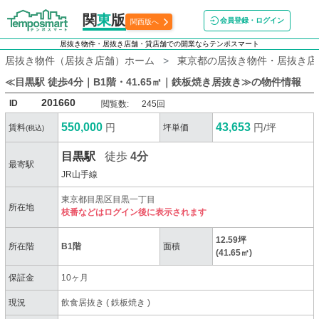
関
東
版
会員登録・ログイン
関西版へ
居抜き物件・居抜き店舗・貸店舗での開業ならテンポスマート
居抜き物件（居抜き店舗）ホーム
東京都の居抜き物件・居抜き店
≪目黒駅 徒歩4分｜B1階・41.65㎡｜鉄板焼き居抜き≫
の物件情報
201660
ID
閲覧数:
245回
550,000
43,653
円
円/坪
賃料
坪単価
(税込)
目黒駅
徒歩
4分
最寄駅
JR山手線
東京都目黒区目黒一丁目
所在地
枝番などはログイン後に表示されます
12.59坪
所在階
B1階
面積
(41.65㎡)
保証金
10ヶ月
現況
飲食居抜き
(
鉄板焼き
)