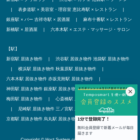
|
表参道駅 × 美容室・理容室
恵比寿駅 × レストラン
|
銀座駅 × バー
吉祥寺駅 × 居酒屋
|
麻布十番駅 × レストラン
新橋駅 × 居酒屋
|
六本木駅 × エステ・マッサージ・サロン
【駅】
新宿駅 居抜き物件
|
渋谷駅 居抜き物件
池袋駅 居抜き物件
|
横浜駅 居抜き物件
秋葉原駅 居抜き物件
|
六本木駅 居抜き物件
赤坂見附駅 居抜き物件
|
神田駅 居抜き物件
銀座駅 居抜き物件
|
吉祥寺駅 居抜き物件
梅田駅 居抜き物件
|
心斎橋駅 居抜き物件
本町駅 居抜き物件
|
尼崎駅 居抜き物件
三ノ宮駅 居抜き物件
|
京都駅 居抜き物件
烏丸駅 居抜き物件
|
四条駅 居抜き物件
Copyright © Hoct System corp. All rights reserved.