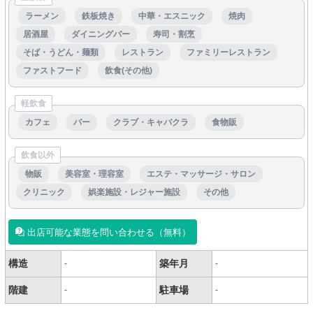
ラーメン
鉄板焼き
中華・エスニック
焼肉
居酒屋
ダイニングバー
寿司・割烹
そば・うどん・麺類
レストラン
ファミリーレストラン
ファストフード
飲食(その他)
軽飲食
カフェ
バー
クラブ・キャバクラ
食物販
飲食以外
物販
美容室・理容室
エステ・マッサージ・サロン
クリニック
娯楽施設・レジャー施設
その他
出店可能な業態を問い合わせる（無料）
構造
築年月
-
-
階建
駐車場
-
-