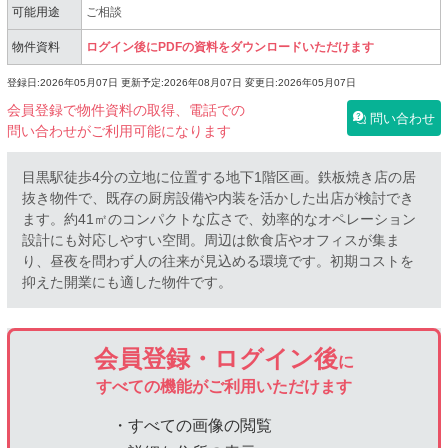
可能用途
ご相談
物件資料
ログイン後にPDFの資料をダウンロードいただけます
登録日:2026年05月07日
更新予定:2026年08月07日
変更日:2026年05月07日
会員登録で物件資料の取得、電話での
問い合わせ
問い合わせがご利用可能になります
目黒駅徒歩4分の立地に位置する地下1階区画。鉄板焼き店の居
抜き物件で、既存の厨房設備や内装を活かした出店が検討でき
ます。約41㎡のコンパクトな広さで、効率的なオペレーション
設計にも対応しやすい空間。周辺は飲食店やオフィスが集ま
り、昼夜を問わず人の往来が見込める環境です。初期コストを
抑えた開業にも適した物件です。
会員登録・ログイン後
に
すべての機能がご利用いただけます
・すべての画像の閲覧