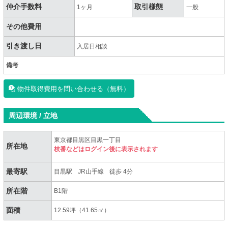
仲介手数料
取引様態
1ヶ月
一般
その他費用
引き渡し日
入居日相談
備考
物件取得費用を問い合わせる（無料）
周辺環境 / 立地
東京都目黒区目黒一丁目
所在地
枝番などはログイン後に表示されます
最寄駅
目黒駅
JR山手線
徒歩 4分
所在階
B1階
面積
12.59坪（41.65㎡）