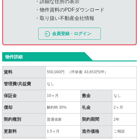
・詳細な住所の表示
・物件資料のPDFダウンロード
・取り扱い不動産会社情報
会員登録・ログイン
物件詳細
賃料
550,000円 （坪単価: 43,653円/坪）
管理費/共益費
なし
保証金
敷金
10ヶ月
なし
償却
礼金
解約時 30%
2ヶ月
契約種別
契約期間
普通借家
2年
更新料
造作価格
1.5ヶ月
ご相談