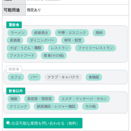
可能用途
指定あり
重飲食
ラーメン
鉄板焼き
中華・エスニック
焼肉
居酒屋
ダイニングバー
寿司・割烹
そば・うどん・麺類
レストラン
ファミリーレストラン
ファストフード
飲食(その他)
軽飲食
カフェ
バー
クラブ・キャバクラ
食物販
飲食以外
物販
美容室・理容室
エステ・マッサージ・サロン
クリニック
娯楽施設・レジャー施設
その他
出店可能な業態を問い合わせる（無料）