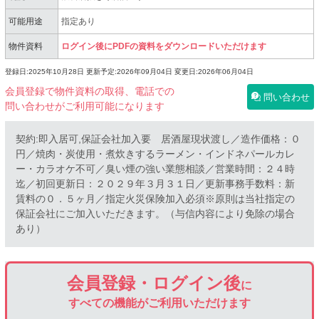
可能用途
指定あり
物件資料
ログイン後にPDFの資料をダウンロードいただけます
登録日:2025年10月28日
更新予定:2026年09月04日
変更日:2026年06月04日
会員登録で物件資料の取得、電話での
問い合わせ
問い合わせがご利用可能になります
契約:即入居可,保証会社加入要 居酒屋現状渡し／造作価格：０
円／焼肉・炭使用・煮炊きするラーメン・インドネパールカレ
ー・カラオケ不可／臭い煙の強い業態相談／営業時間：２４時
迄／初回更新日：２０２９年３月３１日／更新事務手数料：新
賃料の０．５ヶ月／指定火災保険加入必須※原則は当社指定の
保証会社にご加入いただきます。（与信内容により免除の場合
あり）
会員登録・ログイン後
に
すべての機能がご利用いただけます