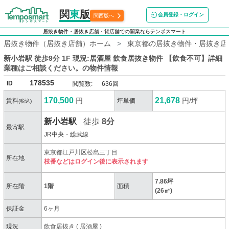
関
東
版
会員登録・ログイン
関西版へ
居抜き物件・居抜き店舗・貸店舗での開業ならテンポスマート
居抜き物件（居抜き店舗）ホーム
東京都の居抜き物件・居抜き店
新小岩駅 徒歩9分 1F 現況:居酒屋 飲食居抜き物件 【飲食不可】詳細
業種はご相談ください。
の物件情報
178535
ID
閲覧数:
636回
170,500
21,678
円
円/坪
賃料
坪単価
(税込)
新小岩駅
徒歩
8分
最寄駅
JR中央・総武線
東京都江戸川区松島三丁目
所在地
枝番などはログイン後に表示されます
7.86坪
所在階
1階
面積
(26㎡)
保証金
6ヶ月
現況
飲食居抜き
(
居酒屋
)