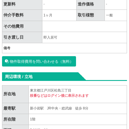
更新料
造作価格
-
-
仲介手数料
取引様態
1ヶ月
一般
その他費用
引き渡し日
即入居可
備考
物件取得費用を問い合わせる（無料）
周辺環境 / 立地
東京都江戸川区松島三丁目
所在地
枝番などはログイン後に表示されます
最寄駅
新小岩駅
JR中央・総武線
徒歩 8分
所在階
1階