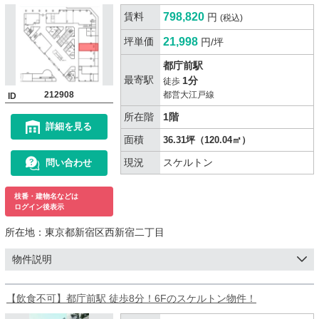
賃料
798,820
円
(税込)
坪単価
21,998
円/坪
都庁前駅
最寄駅
1分
徒歩
212908
都営大江戸線
ID
所在階
1階
詳細を見る
面積
36.31坪（120.04㎡）
現況
スケルトン
問い合わせ
枝番・建物名などは
ログイン後表示
所在地：
東京都新宿区西新宿二丁目
物件説明
【飲食不可】都庁前駅 徒歩8分！6Fのスケルトン物件！