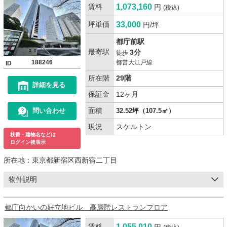
賃料
1,073,160
円
(税込)
坪単価
33,000
円/坪
都庁前駅
最寄駅
3分
徒歩
188246
都営大江戸線
ID
所在階
29階
詳細を見る
保証金
12ヶ月
面積
問い合わせ
32.52坪（107.5㎡）
現況
スケルトン
枝番・建物名などは
ログイン後表示
所在地：
東京都新宿区西新宿二丁目
物件説明
都庁向かいの好立地ビル 高層階レストランフロア
賃料
1,055,010