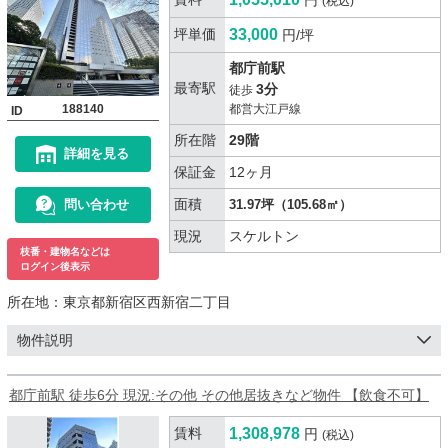
円
(税込)
坪単価
33,000
円/坪
都庁前駅
最寄駅
3分
徒歩
188140
都営大江戸線
ID
所在階
29階
詳細を見る
保証金
12ヶ月
面積
問い合わせ
31.97坪（105.68㎡）
現況
スケルトン
枝番・建物名などは
ログイン後表示
所在地：
東京都新宿区西新宿二丁目
物件説明
都庁前駅 徒歩6分 現況:その他 その他居抜きなど物件 【飲食不可】
賃料
1,308,978
円
(税込)