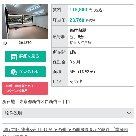
賃料
118,800
円
(税込)
坪単価
23,760
円/坪
都庁前駅
最寄駅
5分
徒歩
201270
都営大江戸線
ID
所在階
1階
詳細を見る
保証金
8ヶ月
面積
問い合わせ
5坪（16.52㎡）
現況
その他
枝番・建物名などは
ログイン後表示
所在地：
東京都新宿区西新宿三丁目
物件説明
都庁前駅 徒歩5分 1F 現況:その他 その他居抜きなど物件 【業種相