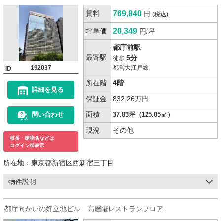
賃料
769,840
円
(税込)
坪単価
20,349
円/坪
都庁前駅
最寄駅
5分
徒歩
192037
都営大江戸線
ID
所在階
4階
詳細を見る
保証金
832.26万円
面積
問い合わせ
37.83坪（125.05㎡）
現況
その他
枝番・建物名などは
ログイン後表示
所在地：
東京都新宿区西新宿三丁目
物件説明
都庁向かいの好立地ビル 高層階レストランフロア