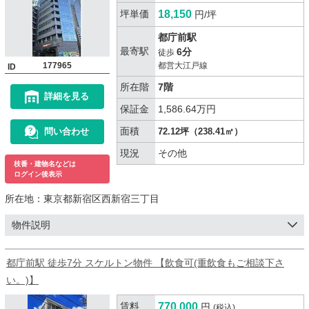
坪単価
18,150
円/坪
都庁前駅
最寄駅
6分
徒歩
177965
都営大江戸線
ID
所在階
7階
詳細を見る
保証金
1,586.64万円
面積
問い合わせ
72.12坪（238.41㎡）
現況
その他
枝番・建物名などは
ログイン後表示
所在地：
東京都新宿区西新宿三丁目
物件説明
都庁前駅 徒歩7分 スケルトン物件 【飲食可(重飲食もご相談下さ
い。)】
賃料
770,000
円
(税込)