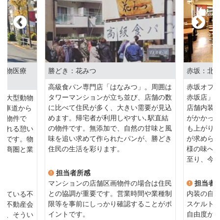
動物医療
勝どき：花みつ
赤坂：北
高級食パン専門店「はなみつ」。周囲は
赤坂オフ
タワーマンションが立ち並び、店舗の数
赤坂店」
に大型動物
に比べて住民が多く、大きい需要が見込
店舗内装
、車道から
めます。帰宅者が利用しやすい､駅直結
がかかっ
い物件で
の物件です。無添加で、自然の甘味と風
も上がり
訪れる憩い
味を追い求めて作られたパンが、勝どき
が求めら
地です。物
住民の生活を彩ります。
様の味へ
、商圏と業
至り、今
担当者所感
マンションの店舗区画物件の場合は住民
担当者
との協調が重要です。営業時間や業種制
内装の自
っている不
限等を事前にしっかり確認することがポ
スケルト
な不動産会
イントです。
自由度が
ら、そうい