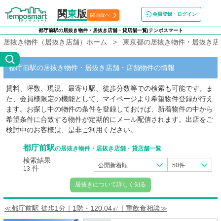
関
東
版
会員登録・ログイン
関西版へ
都庁前駅の居抜き物件・居抜き店舗・貸店舗一覧|テンポスマート
居抜き物件（居抜き店舗）ホーム
東京都の居抜き物件・居抜き店
都庁前駅の居抜き物件・居抜き店舗・店舗物件の情報
賃料、坪数、現況、最寄り駅、徒歩分数等での検索も可能です。ま
た、会員様限定の機能として、マイページより希望物件登録が行え
ます。お探し中の物件の条件を登録しておけば、新着物件の中から
希望条件に合致する物件が定期的にメール配信されます。出店をご
検討中のお客様は、是非ご利用ください。
都庁前駅
の居抜き物件・居抜き店舗・貸店舗一覧
検索結果
公開新着順
50件
件
13
居抜きについて詳しく知る
≪都庁前駅 徒歩1分｜1階・120.04㎡｜重飲食相談≫