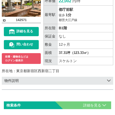
坪単価
22,002
円/坪
都庁前駅
最寄駅
1分
徒歩
142571
都営大江戸線
ID
所在階
B1階
詳細を見る
保証金
なし
敷金
12ヶ月
問い合わせ
面積
37.31坪（123.33㎡）
枝番・建物名などは
現況
スケルトン
ログイン後表示
所在地：
東京都新宿区西新宿二丁目
物件説明
検索条件