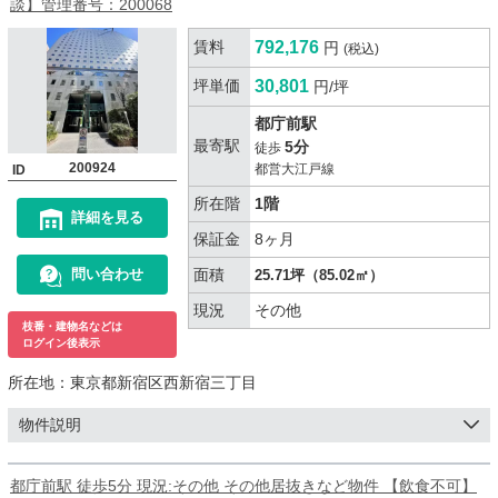
談】管理番号：200068
賃料
792,176
円
(税込)
坪単価
30,801
円/坪
都庁前駅
最寄駅
5分
徒歩
200924
都営大江戸線
ID
所在階
1階
詳細を見る
保証金
8ヶ月
面積
問い合わせ
25.71坪（85.02㎡）
現況
その他
枝番・建物名などは
ログイン後表示
所在地：
東京都新宿区西新宿三丁目
物件説明
都庁前駅 徒歩5分 現況:その他 その他居抜きなど物件 【飲食不可】