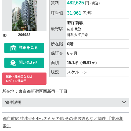
賃料
482,625
円
(税込)
坪単価
31,961
円/坪
都庁前駅
最寄駅
8分
徒歩
206982
都営大江戸線
ID
所在階
6階
詳細を見る
保証金
6ヶ月
面積
問い合わせ
15.1坪（49.91㎡）
現況
スケルトン
枝番・建物名などは
ログイン後表示
所在地：
東京都新宿区西新宿一丁目
物件説明
都庁前駅 徒歩6分 4F 現況:その他 その他居抜きなど物件 【業種相
談】