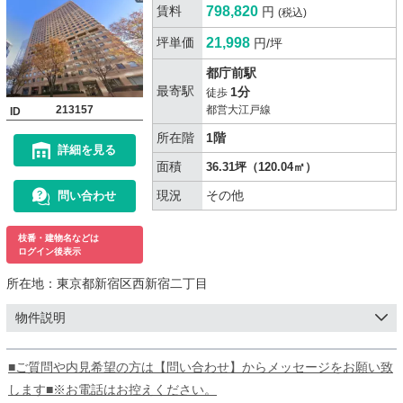
賃料
798,820
円
(税込)
坪単価
21,998
円/坪
都庁前駅
最寄駅
1分
徒歩
213157
都営大江戸線
ID
所在階
1階
詳細を見る
面積
36.31坪（120.04㎡）
現況
その他
問い合わせ
枝番・建物名などは
ログイン後表示
所在地：
東京都新宿区西新宿二丁目
物件説明
■ご質問や内見希望の方は【問い合わせ】からメッセージをお願い致
します■※お電話はお控えください。