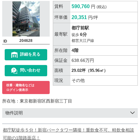
賃料
590,760
円
(税込)
坪単価
20,351
円/坪
都庁前駅
最寄駅
6分
徒歩
204628
都営大江戸線
ID
所在階
4階
詳細を見る
保証金
638.66万円
面積
問い合わせ
29.02坪（95.96㎡）
現況
その他
枝番・建物名などは
ログイン後表示
所在地：
東京都新宿区西新宿三丁目
物件説明
都庁駅徒歩５分！新宿パークタワー隣接！重飲食不可、軽飲食相談
可能の1階路面店！