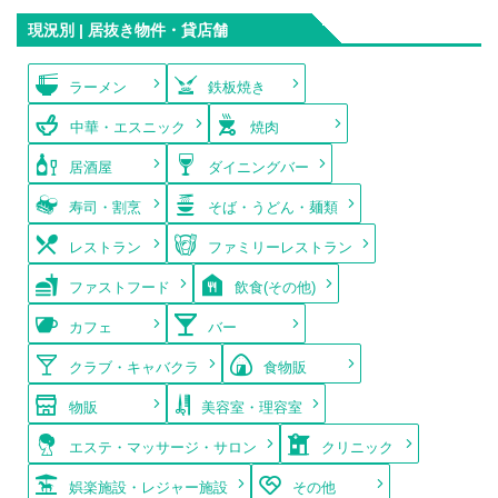
現況別 | 居抜き物件・貸店舗
ラーメン
鉄板焼き
中華・エスニック
焼肉
居酒屋
ダイニングバー
寿司・割烹
そば・うどん・麺類
レストラン
ファミリーレストラン
ファストフード
飲食(その他)
カフェ
バー
クラブ・キャバクラ
食物販
物販
美容室・理容室
エステ・マッサージ・サロン
クリニック
娯楽施設・レジャー施設
その他