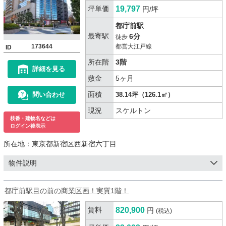
坪単価
19,797
円/坪
都庁前駅
最寄駅
6分
徒歩
173644
都営大江戸線
ID
所在階
3階
詳細を見る
敷金
5ヶ月
面積
問い合わせ
38.14坪（126.1㎡）
現況
スケルトン
枝番・建物名などは
ログイン後表示
所在地：
東京都新宿区西新宿六丁目
物件説明
都庁前駅目の前の商業区画！実質1階！
賃料
820,900
円
(税込)