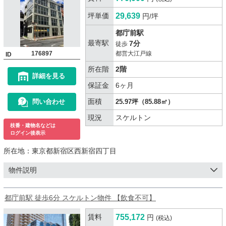
坪単価
29,639
円/坪
都庁前駅
最寄駅
7分
徒歩
176897
都営大江戸線
ID
所在階
2階
詳細を見る
保証金
6ヶ月
面積
問い合わせ
25.97坪（85.88㎡）
現況
スケルトン
枝番・建物名などは
ログイン後表示
所在地：
東京都新宿区西新宿四丁目
物件説明
都庁前駅 徒歩6分 スケルトン物件 【飲食不可】
賃料
755,172
円
(税込)