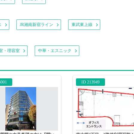
ス
JR湘南新宿ライン
東武東上線
室・理容室
中華・エスニック
4001
ID 213949