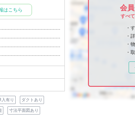
会員
報はこちら
すべ
・
・
・物
・
導入有り
ダクトあり
能
寸法平面図あり