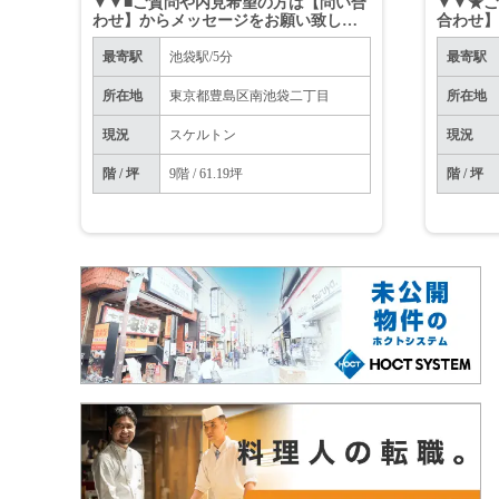
▼▼■ご質問や内見希望の方は【問い合
▼▼★
わせ】からメッセージをお願い致しま
合わせ
す■▼▼※お電話はお控えください。
ます★
▼▼
最寄駅
池袋駅/5分
最寄駅
所在地
東京都豊島区南池袋二丁目
所在地
現況
スケルトン
現況
階 / 坪
9階 / 61.19坪
階 / 坪