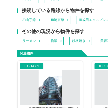
接続している路線から物件を探す
JR山手線
JR埼京線
JR成田エクスプレ
その他の現況から物件を探す
ラーメン
物販
鉄板焼き
美容
関連物件
ID 214339
ID 21