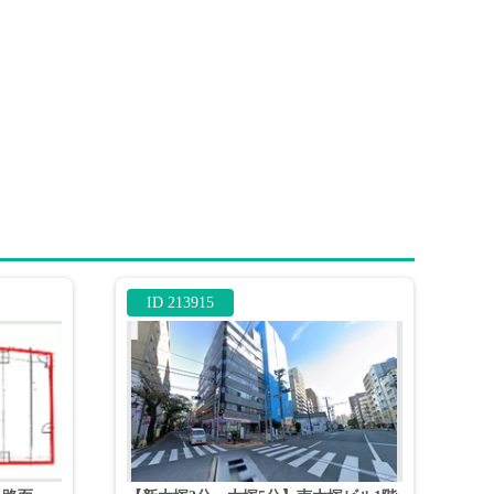
ID 213915