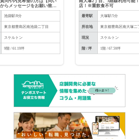
ご質問や内見希望の方は【問い
南大塚2丁目、3路線利用可能
】からメッセージをお願い致し
店！※重飲食不可
※お電話はお控えください。
池袋駅/8分
最寄駅
大塚駅/5分
東京都豊島区南池袋二丁目
所在地
東京都豊島区南大塚二
スケルトン
現況
スケルトン
9階 / 61.19坪
階 / 坪
1階 / 67.59坪