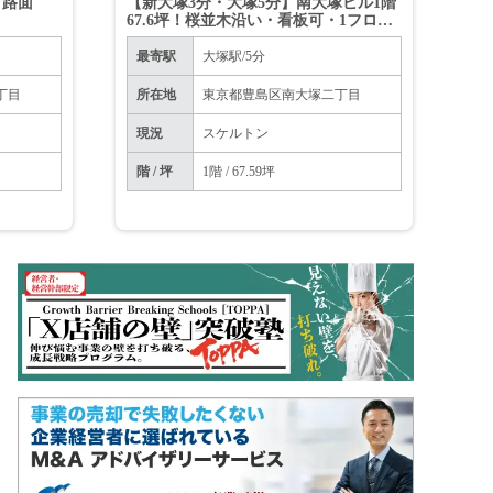
！路面
【新大塚3分・大塚5分】南大塚ビル1階
67.6坪！桜並木沿い・看板可・1フロア1
テナント（業種相談）（重飲食不可）
最寄駅
大塚駅/5分
丁目
所在地
東京都豊島区南大塚二丁目
現況
スケルトン
階 / 坪
1階 / 67.59坪