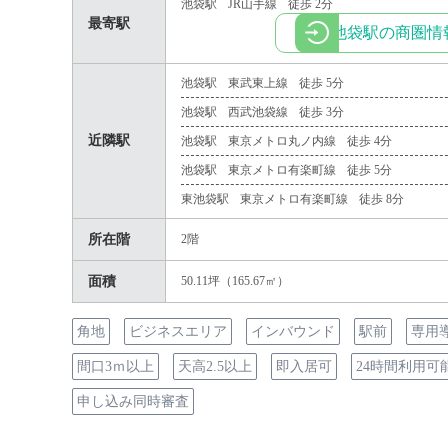
池袋駅
JR山手線
徒歩 2分
最寄駅
池袋駅の商圏情
池袋駅
東武東上線
徒歩 5分
池袋駅
西武池袋線
徒歩 3分
近隣駅
池袋駅
東京メトロ丸ノ内線
徒歩 4分
池袋駅
東京メトロ有楽町線
徒歩 5分
東池袋駅
東京メトロ有楽町線
徒歩 8分
所在階
2階
面積
50.11坪（165.67㎡）
角地
ビジネスエリア
インバウンド
駅前
専用
間口3ｍ以上
天高2.5以上
即入居可
24時間利用可
申し込み同時審査