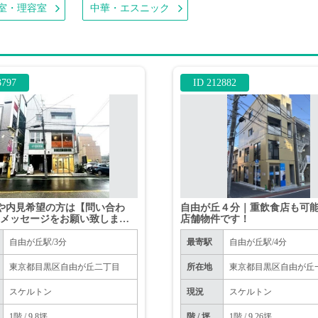
室・理容室
中華・エスニック
3797
ID 212882
や内見希望の方は【問い合わ
自由が丘４分｜重飲食店も可
らメッセージをお願い致します
店舗物件です！
話はお控えください。
自由が丘駅/3分
最寄駅
自由が丘駅/4分
東京都目黒区自由が丘二丁目
所在地
東京都目黒区自由が丘
スケルトン
現況
スケルトン
1階 / 9.8坪
階 / 坪
1階 / 9.26坪