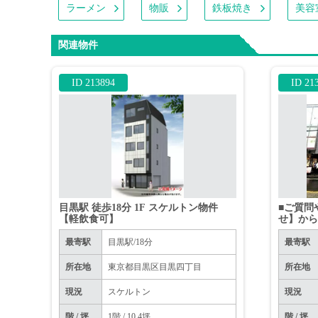
ラーメン
物販
鉄板焼き
美容
関連物件
ID 213894
ID 21
目黒駅 徒歩18分 1F スケルトン物件
■ご質問
【軽飲食可】
せ】か
■※お電
最寄駅
目黒駅/18分
最寄駅
所在地
東京都目黒区目黒四丁目
所在地
現況
スケルトン
現況
階 / 坪
1階 / 10.4坪
階 / 坪