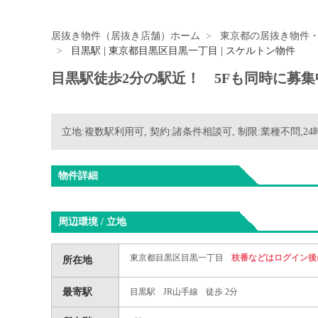
居抜き物件（居抜き店舗）ホーム
東京都の居抜き物件
目黒駅 | 東京都目黒区目黒一丁目 | スケルトン物件
目黒駅徒歩2分の駅近！ 5Fも同時に募
立地:複数駅利用可, 契約:諸条件相談可, 制限:業種不問,2
物件詳細
周辺環境 / 立地
東京都目黒区目黒一丁目
枝番などはログイン後
所在地
最寄駅
目黒駅
JR山手線
徒歩 2分