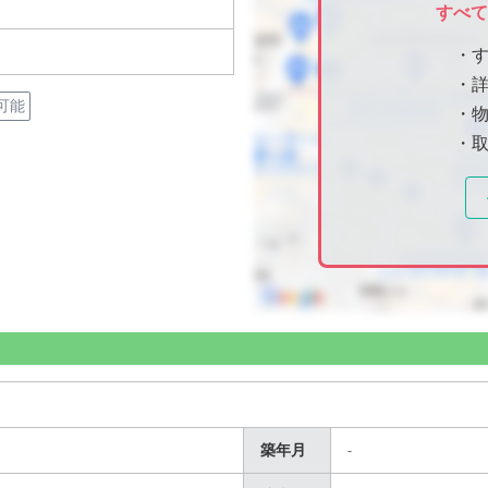
すべ
・
・
可能
・物
・
築年月
-