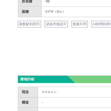
所在階
4階
面積
9.07坪（30㎡）
複数駅利用可
諸条件相談可
業種不問
24時間利用
建物詳細
現況
スケルトン
構造
-