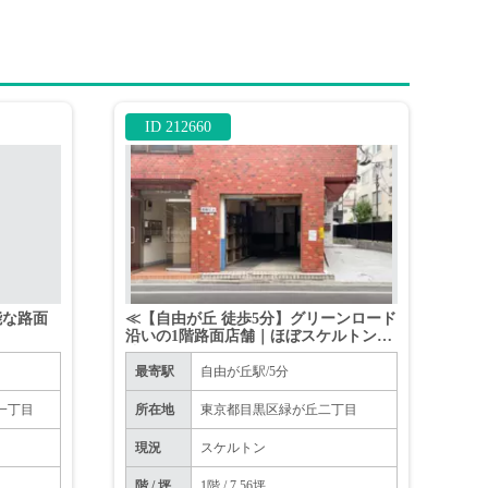
ID 212660
能な路面
≪【自由が丘 徒歩5分】グリーンロード
沿いの1階路面店舗｜ほぼスケルトン・
造作無償≫
最寄駅
自由が丘駅/5分
一丁目
所在地
東京都目黒区緑が丘二丁目
現況
スケルトン
階 / 坪
1階 / 7.56坪