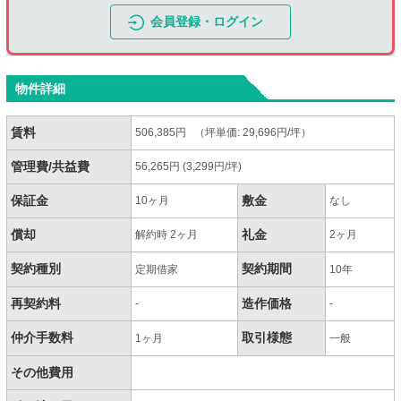
会員登録・ログイン
物件詳細
賃料
506,385円 （坪単価: 29,696円/坪）
管理費/共益費
56,265円 (3,299円/坪)
保証金
敷金
10ヶ月
なし
償却
礼金
解約時 2ヶ月
2ヶ月
契約種別
契約期間
定期借家
10年
再契約料
造作価格
-
-
仲介手数料
取引様態
1ヶ月
一般
その他費用