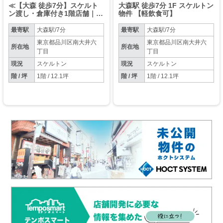
≪【大森 徒歩7分】スケルト
大森駅 徒歩7分 1F スケルトン
ン渡し・倉庫付き1階店舗｜軽
物件 【軽飲食可】
飲食可≫
最寄駅
大森駅/7分
最寄駅
大森駅/7分
東京都品川区南大井六
東京都品川区南大井六
所在地
所在地
丁目
丁目
現況
スケルトン
現況
スケルトン
階 / 坪
1階 / 12.1坪
階 / 坪
1階 / 12.1坪