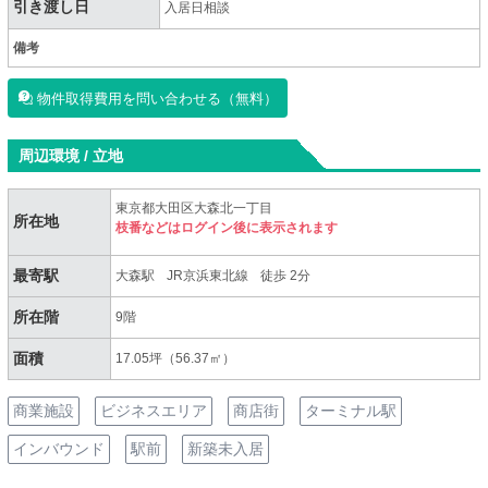
引き渡し日
入居日相談
備考
物件取得費用を問い合わせる（無料）
周辺環境 / 立地
東京都大田区大森北一丁目
所在地
枝番などはログイン後に表示されます
最寄駅
大森駅
JR京浜東北線
徒歩 2分
所在階
9階
面積
17.05坪（56.37㎡）
商業施設
ビジネスエリア
商店街
ターミナル駅
インバウンド
駅前
新築未入居