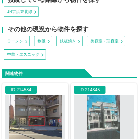
JR京浜東北線
その他の現況から物件を探す
ラーメン
物販
鉄板焼き
美容室・理容室
中華・エスニック
関連物件
ID 214584
ID 214345