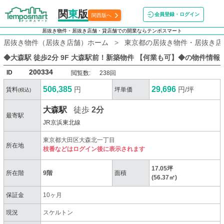
関
東
版
会員登録・ログイン
関西版へ
居抜き物件・居抜き店舗・貸店舗での開業ならテンポスマート
居抜き物件（居抜き店舗）ホーム
東京都の居抜き物件・居抜き店
◆大森駅 徒歩2分 9F 大森駅前！新築物件 【何業も可】◆
の物件情報
200334
ID
閲覧数:
238回
506,385
29,696
円
円/坪
賃料
坪単価
(税込)
大森駅
徒歩
2分
最寄駅
JR京浜東北線
東京都大田区大森北一丁目
所在地
枝番などはログイン後に表示されます
17.05坪
所在階
9階
面積
(56.37㎡)
保証金
10ヶ月
現況
スケルトン