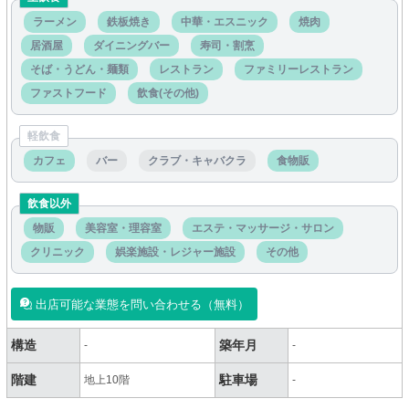
ラーメン
鉄板焼き
中華・エスニック
焼肉
居酒屋
ダイニングバー
寿司・割烹
そば・うどん・麺類
レストラン
ファミリーレストラン
ファストフード
飲食(その他)
軽飲食
カフェ
バー
クラブ・キャバクラ
食物販
飲食以外
物販
美容室・理容室
エステ・マッサージ・サロン
クリニック
娯楽施設・レジャー施設
その他
出店可能な業態を問い合わせる（無料）
構造
築年月
-
-
階建
駐車場
地上10階
-