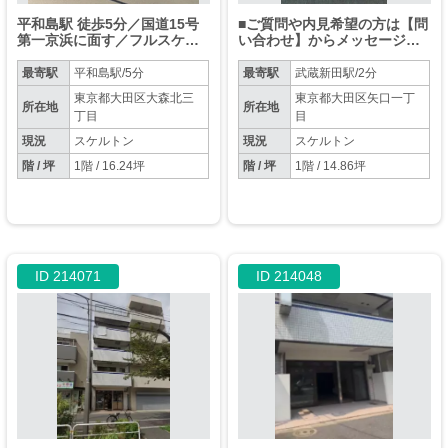
平和島駅 徒歩5分／国道15号
■ご質問や内見希望の方は【問
第一京浜に面す／フルスケル
い合わせ】からメッセージを
トン物件／前面LUUPステーシ
お願い致します■※お電話はお
ョンあり【物販のみ】
控えください。
最寄駅
平和島駅/5分
最寄駅
武蔵新田駅/2分
東京都大田区大森北三
東京都大田区矢口一丁
所在地
所在地
丁目
目
現況
スケルトン
現況
スケルトン
階 / 坪
1階 / 16.24坪
階 / 坪
1階 / 14.86坪
ID 214071
ID 214048