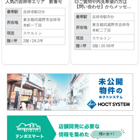
人気の吉祥寺エリア 飲食可
◎ご質問や内見希望の方は
【問い合わせ】からメッセー
ジをお願い致します◎※お電
最寄駅
吉祥寺駅/2分
話はお控えください。
最寄駅
吉祥寺駅/5分
東京都武蔵野市吉祥寺
所在地
東京都武蔵野市吉祥寺
本町一丁目
所在地
本町二丁目
現況
スケルトン
現況
スケルトン
階 / 坪
2階 / 29.2坪
階 / 坪
3階 / 20.56坪