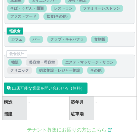
居酒屋
ダイニングバー
寿司・割烹
そば・うどん・麺類
レストラン
ファミリーレストラン
ファストフード
飲食(その他)
軽飲食
カフェ
バー
クラブ・キャバクラ
食物販
飲食以外
物販
美容室・理容室
エステ・マッサージ・サロン
クリニック
娯楽施設・レジャー施設
その他
出店可能な業態を問い合わせる（無料）
構造
築年月
-
-
階建
駐車場
-
-
テナント募集にお困りの方はこちら