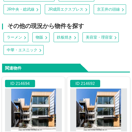
JR中央・総武線
JR成田エクスプレス
京王井の頭線
その他の現況から物件を探す
ラーメン
物販
鉄板焼き
美容室・理容室
中華・エスニック
関連物件
ID 214694
ID 214692