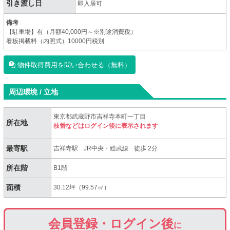
引き渡し日
即入居可
備考
【駐車場】有（月額40,000円～※別途消費税）
看板掲載料（内照式）10000円税別
物件取得費用を問い合わせる（無料）
周辺環境 / 立地
東京都武蔵野市吉祥寺本町一丁目
所在地
枝番などはログイン後に表示されます
最寄駅
吉祥寺駅
JR中央・総武線
徒歩 2分
所在階
B1階
面積
30.12坪（99.57㎡）
会員登録・ログイン後
に