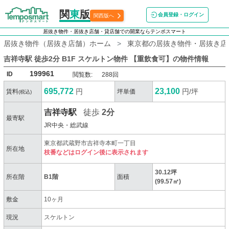
関
東
版
会員登録・ログイン
関西版へ
居抜き物件・居抜き店舗・貸店舗での開業ならテンポスマート
居抜き物件（居抜き店舗）ホーム
東京都の居抜き物件・居抜き店
吉祥寺駅 徒歩2分 B1F スケルトン物件 【重飲食可】
の物件情報
199961
ID
閲覧数:
288回
695,772
23,100
円
円/坪
賃料
坪単価
(税込)
吉祥寺駅
徒歩
2分
最寄駅
JR中央・総武線
東京都武蔵野市吉祥寺本町一丁目
所在地
枝番などはログイン後に表示されます
30.12坪
所在階
B1階
面積
(99.57㎡)
敷金
10ヶ月
現況
スケルトン