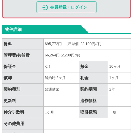
会員登録・ログイン
物件詳細
賃料
695,772円 （坪単価: 23,100円/坪）
管理費/共益費
66,264円 (2,200円/坪)
保証金
敷金
なし
10ヶ月
償却
礼金
解約時 2ヶ月
1ヶ月
契約種別
契約期間
普通借家
2年
更新料
造作価格
-
-
仲介手数料
取引様態
1ヶ月
一般
その他費用