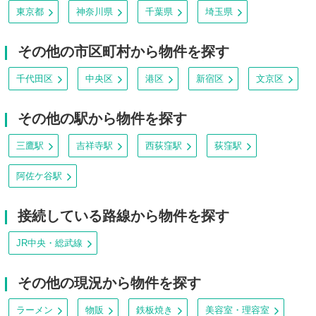
東京都
神奈川県
千葉県
埼玉県
その他の市区町村から物件を探す
千代田区
中央区
港区
新宿区
文京区
その他の駅から物件を探す
三鷹駅
吉祥寺駅
西荻窪駅
荻窪駅
阿佐ケ谷駅
接続している路線から物件を探す
JR中央・総武線
その他の現況から物件を探す
ラーメン
物販
鉄板焼き
美容室・理容室