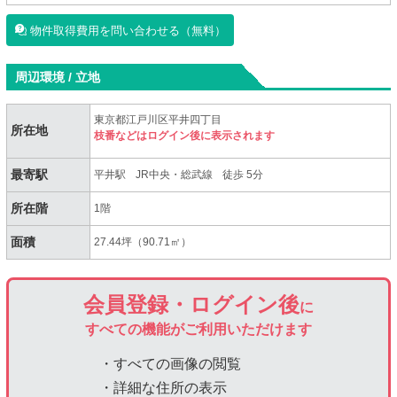
物件取得費用を問い合わせる（無料）
周辺環境 / 立地
東京都江戸川区平井四丁目
所在地
枝番などはログイン後に表示されます
最寄駅
平井駅
JR中央・総武線
徒歩 5分
所在階
1階
面積
27.44坪（90.71㎡）
会員登録・ログイン後
に
すべての機能がご利用いただけます
・すべての画像の閲覧
・詳細な住所の表示