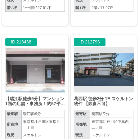
現況
スケルトン
現況
スケルトン
階 / 坪
1〜4階 / 27.61坪
階 / 坪
2階 / 17.97坪
ID 213468
ID 212796
【瑞江駅徒歩9分】マンション
葛西駅 徒歩2分 1F スケルトン
1階の店舗・事務所！約57平米
物件 【飲食不可】
のスケルトン渡しで自由な内
装が可能。美容サロンや物販
最寄駅
瑞江駅/9分
最寄駅
葛西駅/2分
に
東京都江戸川区東瑞江
東京都江戸川区中葛西
所在地
所在地
一丁目
三丁目
現況
スケルトン
現況
スケルトン