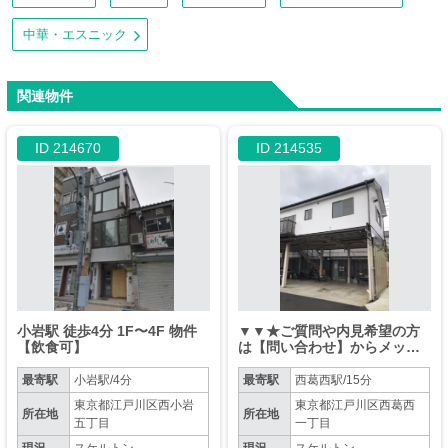
中華・エスニック
関連物件
ID 214670
ID 214535
小岩駅 徒歩4分 1F〜4F 物件
▼▼★ご質問や内見希望の方
【飲食可】
は【問い合わせ】からメッセ
ージをお願い致します★※お
電話はお控えください。▼▼
最寄駅
小岩駅/4分
最寄駅
西葛西駅/15分
東京都江戸川区西小岩
東京都江戸川区西葛西
所在地
所在地
五丁目
一丁目