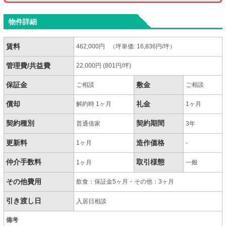
物件詳細
賃料
462,000円 （坪単価: 16,836円/坪）
管理費/共益費
22,000円 (801円/坪)
保証金
敷金
ご相談
ご相談
償却
礼金
解約時 1ヶ月
1ヶ月
契約種別
契約期間
普通借家
3年
更新料
造作価格
1ヶ月
-
仲介手数料
取引様態
1ヶ月
一般
その他費用
飲食：保証金5ヶ月・その他：3ヶ月
引き渡し日
入居日相談
備考