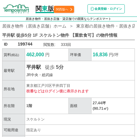
関
東
版
会員登録・ログイン
関西版へ
居抜き物件・居抜き店舗・貸店舗での開業ならテンポスマート
居抜き物件（居抜き店舗）ホーム
東京都の居抜き物件・居抜き店
平井駅 徒歩5分 1F スケルトン物件 【重飲食可】
の物件情報
199744
ID
閲覧数:
333回
462,000
16,836
円
円/坪
賃料
坪単価
(税込)
平井駅
徒歩
5分
最寄駅
JR中央・総武線
東京都江戸川区平井四丁目
所在地
枝番などはログイン後に表示されます
27.44坪
所在階
1階
面積
(90.71㎡)
現況
スケルトン
可能用途
指定あり