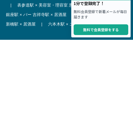
|
表参道駅 × 美容室・理容室
恵比寿駅 × レストラン
|
銀座駅 × バー
吉祥寺駅 × 居酒屋
|
麻布十番駅 × レストラン
新橋駅 × 居酒屋
|
六本木駅 × エステ・マッサージ・サロン
【駅】
新宿駅 居抜き物件
|
渋谷駅 居抜き物件
池袋駅 居抜き物件
|
横浜駅 居抜き物件
秋葉原駅 居抜き物件
|
六本木駅 居抜き物件
赤坂見附駅 居抜き物件
|
神田駅 居抜き物件
銀座駅 居抜き物件
|
吉祥寺駅 居抜き物件
梅田駅 居抜き物件
|
心斎橋駅 居抜き物件
本町駅 居抜き物件
|
尼崎駅 居抜き物件
三ノ宮駅 居抜き物件
|
京都駅 居抜き物件
烏丸駅 居抜き物件
|
四条駅 居抜き物件
Copyright © Hoct System corp. All rights reserved.