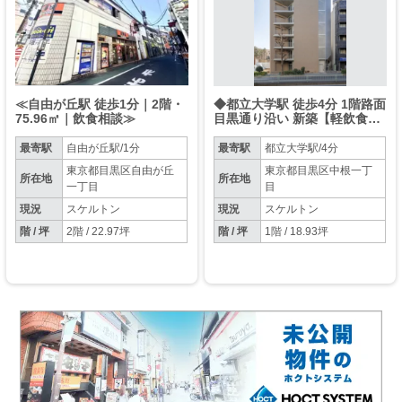
≪自由が丘駅 徒歩1分｜2階・
◆都立大学駅 徒歩4分 1階路面
75.96㎡｜飲食相談≫
目黒通り沿い 新築【軽飲食相
談可】◆
最寄駅
自由が丘駅/1分
最寄駅
都立大学駅/4分
東京都目黒区自由が丘
東京都目黒区中根一丁
所在地
所在地
一丁目
目
現況
スケルトン
現況
スケルトン
階 / 坪
2階 / 22.97坪
階 / 坪
1階 / 18.93坪