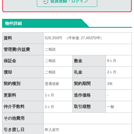
会員登録・ログイン
物件詳細
賃料
526,350円 （坪単価: 27,492円/坪）
管理費/共益費
ご相談
保証金
敷金
ご相談
6ヶ月
償却
礼金
ご相談
2ヶ月
契約種別
契約期間
普通借家
3年
更新料
造作価格
1ヶ月
-
仲介手数料
取引様態
1ヶ月
一般
その他費用
引き渡し日
即入居可