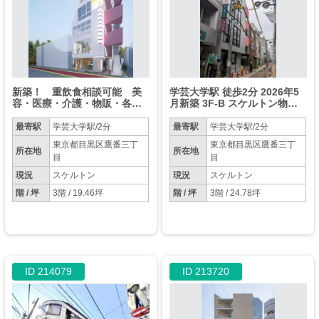
新築！ 重飲食相談可能 美
学芸大学駅 徒歩2分 2026年5
容・医療・介護・物販・各種
月新築 3F-B スケルトン物件
教室
【飲食可】
最寄駅
学芸大学駅/2分
最寄駅
学芸大学駅/2分
東京都目黒区鷹番三丁
東京都目黒区鷹番三丁
所在地
所在地
目
目
現況
スケルトン
現況
スケルトン
階 / 坪
3階 / 19.46坪
階 / 坪
3階 / 24.78坪
ID 214079
ID 213720