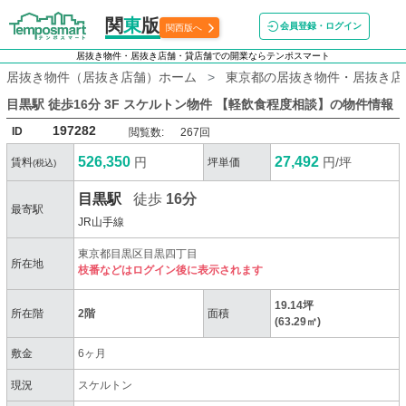
関
東
版
会員登録・ログイン
関西版へ
居抜き物件・居抜き店舗・貸店舗での開業ならテンポスマート
居抜き物件（居抜き店舗）ホーム
東京都の居抜き物件・居抜き店
目黒駅 徒歩16分 3F スケルトン物件 【軽飲食程度相談】
の物件情報
197282
ID
閲覧数:
267回
526,350
27,492
円
円/坪
賃料
坪単価
(税込)
目黒駅
徒歩
16分
最寄駅
JR山手線
東京都目黒区目黒四丁目
所在地
枝番などはログイン後に表示されます
19.14坪
所在階
2階
面積
(63.29㎡)
敷金
6ヶ月
現況
スケルトン