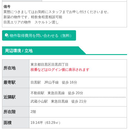
備考
業態につきましてはお気軽にスタッフまでお申し付けくださいませ。
新築の物件です、軽飲食程度相談可能
目黒エリアの物件 スケルトン渡し
物件取得費用を問い合わせる（無料）
周辺環境 / 立地
東京都目黒区目黒四丁目
所在地
枝番などはログイン後に表示されます
最寄駅
目黒駅
JR山手線
徒歩 16分
不動前駅
東急目黒線
徒歩 20分
近隣駅
武蔵小山駅
東急目黒線
徒歩 21分
所在階
2階
面積
19.14坪（63.29㎡）