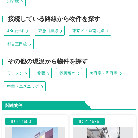
渋谷駅
接続している路線から物件を探す
JR山手線
東急目黒線
東京メトロ南北線
都営三田線
その他の現況から物件を探す
ラーメン
物販
鉄板焼き
美容室・理容室
中華・エスニック
関連物件
ID 214653
ID 214626