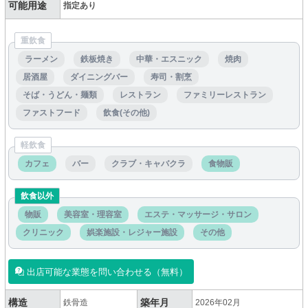
可能用途
指定あり
重飲食
ラーメン
鉄板焼き
中華・エスニック
焼肉
居酒屋
ダイニングバー
寿司・割烹
そば・うどん・麺類
レストラン
ファミリーレストラン
ファストフード
飲食(その他)
軽飲食
カフェ
バー
クラブ・キャバクラ
食物販
飲食以外
物販
美容室・理容室
エステ・マッサージ・サロン
クリニック
娯楽施設・レジャー施設
その他
出店可能な業態を問い合わせる（無料）
構造
築年月
鉄骨造
2026年02月