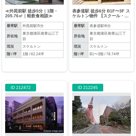
≪外苑前駅 徒歩5分｜1階・
表参道駅 徒歩6分 B1F〜3F ス
205.76㎡｜軽飲食相談≫
ケルトン物件 【スクール・美
容・物販・エステ・スタジ
オ・マッサージ可】
最寄駅
外苑前駅/5分
最寄駅
表参道駅/6分
東京都港区南青山三丁
東京都港区南青山三丁
所在地
所在地
目
目
現況
スケルトン
現況
スケルトン
階 / 坪
1階 / 62.24坪
階 / 坪
B1〜3階 / 78.74坪
ID 212472
ID 212245