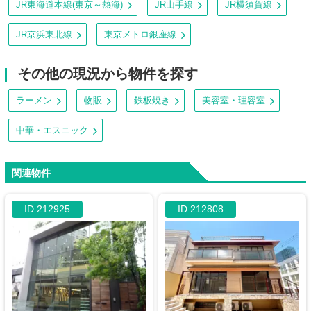
JR東海道本線(東京～熱海)
JR山手線
JR横須賀線
JR京浜東北線
東京メトロ銀座線
その他の現況から物件を探す
ラーメン
物販
鉄板焼き
美容室・理容室
中華・エスニック
関連物件
ID 212925
ID 212808