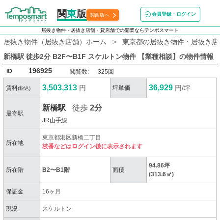
関
東
版
会員登録・ログイン
関西版へ
居抜き物件・居抜き店舗・貸店舗での開業ならテンポスマート
居抜き物件（居抜き店舗）ホーム
東京都の居抜き物件・居抜き店
新橋駅 徒歩2分 B2F〜B1F スケルトン物件 【業種相談】
の物件情報
196925
ID
閲覧数:
325回
3,503,313
36,929
円
円/坪
賃料
坪単価
(税込)
新橋駅
徒歩
2分
最寄駅
JR山手線
東京都港区新橋二丁目
所在地
枝番などはログイン後に表示されます
94.86坪
所在階
B2〜B1階
面積
(313.6㎡)
保証金
16ヶ月
現況
スケルトン