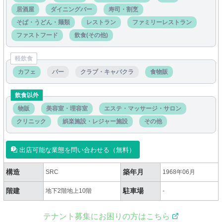
居酒屋
ダイニングバー
寿司・割烹
そば・うどん・麺類
レストラン
ファミリーレストラン
ファストフード
飲食(その他)
軽飲食
カフェ
バー
クラブ・キャバクラ
食物販
飲食以外
物販
美容室・理容室
エステ・マッサージ・サロン
クリニック
娯楽施設・レジャー施設
その他
出店可能な業態を問い合わせる（無料）
構造
築年月
SRC
1968年06月
階建
駐車場
地下2階地上10階
-
テナント募集にお困りの方はこちら