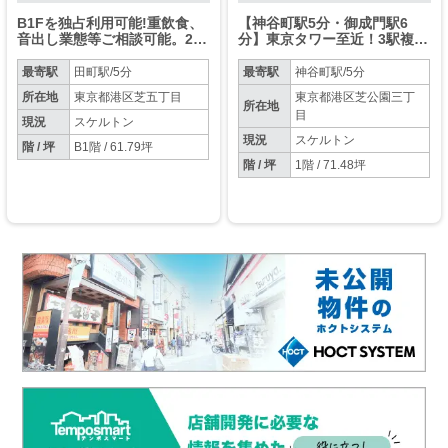
B1Fを独占利用可能!重飲食、
【神谷町駅5分・御成門駅6
音出し業態等ご相談可能。2階
分】東京タワー至近！3駅複数
~5階にはホテルが入居予定!
路線が使えてアクセス良好！
(賃料：税込1,680,800円）
最寄駅
田町駅/5分
最寄駅
神谷町駅/5分
所在地
東京都港区芝五丁目
東京都港区芝公園三丁
所在地
目
現況
スケルトン
現況
スケルトン
階 / 坪
B1階 / 61.79坪
階 / 坪
1階 / 71.48坪