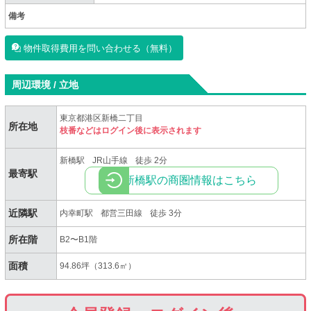
備考
物件取得費用を問い合わせる（無料）
周辺環境 / 立地
東京都港区新橋二丁目
所在地
枝番などはログイン後に表示されます
新橋駅
JR山手線
徒歩 2分
最寄駅
新橋駅の商圏情報はこちら
近隣駅
内幸町駅
都営三田線
徒歩 3分
所在階
B2〜B1階
面積
94.86坪（313.6㎡）