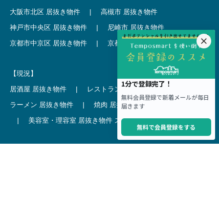
大阪市北区 居抜き物件
|
高槻市 居抜き物件
神戸市中央区 居抜き物件
|
尼崎市 居抜き物件
京都市中京区 居抜き物件
|
京都市下京区 居抜き物件
【現況】
居酒屋 居抜き物件
|
レストラン 居抜き物件
ラーメン 居抜き物件
|
焼肉 居抜き物件
カフェ 居抜き物件
|
美容室・理容室 居抜き物件
スケルトン
【駅 × 可能用途】
新宿駅 × クリニック
|
渋谷駅 × カフェ
池袋駅 × ラーメン
|
表参道駅 × 美容室・理容室
恵比寿駅 × レストラン
|
銀座駅 × バー
吉祥寺駅 × 居酒屋
|
麻布十番駅 × レストラン
新橋駅 × 居酒屋
|
六本木駅 × エステ・マッサージ・サロン