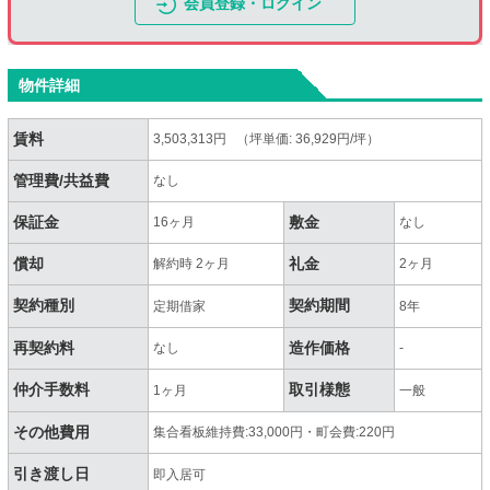
会員登録・ログイン
物件詳細
賃料
3,503,313円 （坪単価: 36,929円/坪）
管理費/共益費
なし
保証金
敷金
16ヶ月
なし
償却
礼金
解約時 2ヶ月
2ヶ月
契約種別
契約期間
定期借家
8年
再契約料
造作価格
なし
-
仲介手数料
取引様態
1ヶ月
一般
その他費用
集合看板維持費:33,000円・町会費:220円
引き渡し日
即入居可