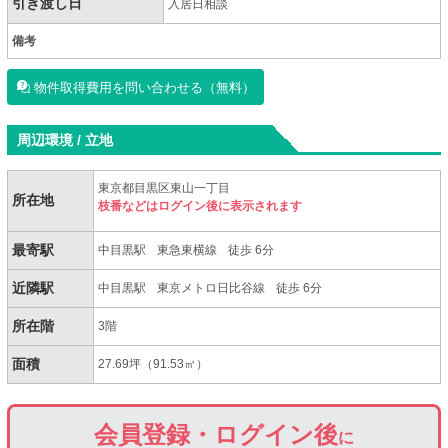
引き渡し日
入居日相談
備考
物件取得費用を問い合わせる（無料）
周辺環境 / 立地
東京都目黒区東山一丁目
所在地
枝番などはログイン後に表示されます
最寄駅
中目黒駅
東急東横線
徒歩 6分
近隣駅
中目黒駅
東京メトロ日比谷線
徒歩 6分
所在階
3階
面積
27.69坪（91.53㎡）
会員登録・ログイン後
に