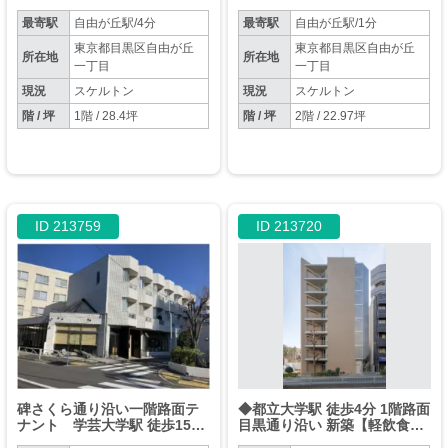
最寄駅
自由が丘駅/4分
最寄駅
自由が丘駅/1分
東京都目黒区自由が丘
東京都目黒区自由が丘
所在地
所在地
一丁目
一丁目
現況
スケルトン
現況
スケルトン
階 / 坪
1階 / 28.4坪
階 / 坪
2階 / 22.97坪
ID 213759
ID 213720
碑さくら通り沿い一階路面テ
◆都立大学駅 徒歩4分 1階路面
ナント 学芸大学駅 徒歩15分
目黒通り沿い 新築【軽飲食相
1F 現況【飲食不可】
談可】◆