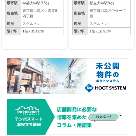
最寄駅
学芸大学駅/15分
最寄駅
都立大学駅/4分
東京都目黒区目黒本町
東京都目黒区中根一丁
所在地
所在地
四丁目
目
現況
スケルトン
現況
スケルトン
階 / 坪
1階 / 35.08坪
階 / 坪
1階 / 18.93坪