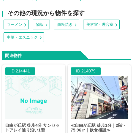
その他の現況から物件を探す
ラーメン
物販
鉄板焼き
美容室・理容室
中華・エスニック
関連物件
ID 214441
ID 214079
自由が丘駅 徒歩4分 サンセッ
≪自由が丘駅 徒歩1分｜2階・
トアレイ通り沿い1階
75.96㎡｜飲食相談≫