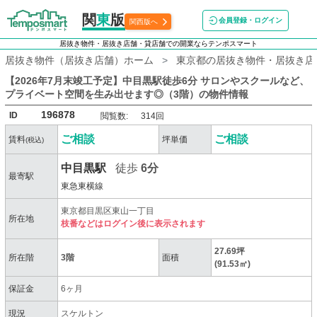
関
東
版
会員登録・ログイン
関西版へ
居抜き物件・居抜き店舗・貸店舗での開業ならテンポスマート
居抜き物件（居抜き店舗）ホーム
東京都の居抜き物件・居抜き店
【2026年7月末竣工予定】中目黒駅徒歩6分 サロンやスクールなど、
プライベート空間を生み出せます◎（3階）
の物件情報
196878
ID
閲覧数:
314回
ご相談
ご相談
賃料
坪単価
(税込)
中目黒駅
徒歩
6分
最寄駅
東急東横線
東京都目黒区東山一丁目
所在地
枝番などはログイン後に表示されます
27.69坪
所在階
3階
面積
(91.53㎡)
保証金
6ヶ月
現況
スケルトン