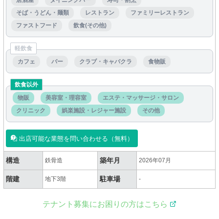
居酒屋
ダイニングバー
寿司・割烹
そば・うどん・麺類
レストラン
ファミリーレストラン
ファストフード
飲食(その他)
軽飲食
カフェ
バー
クラブ・キャバクラ
食物販
飲食以外
物販
美容室・理容室
エステ・マッサージ・サロン
クリニック
娯楽施設・レジャー施設
その他
出店可能な業態を問い合わせる（無料）
構造
築年月
鉄骨造
2026年07月
階建
駐車場
地下3階
-
テナント募集にお困りの方はこちら