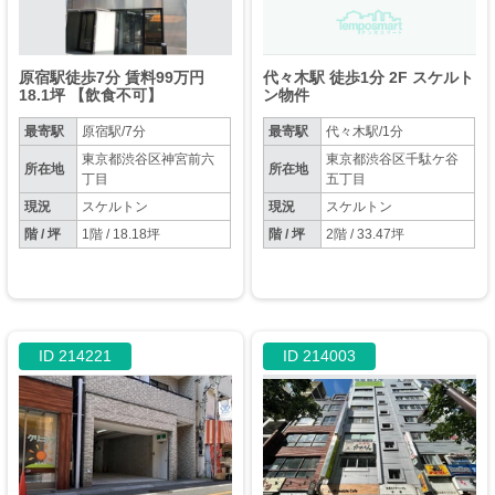
原宿駅徒歩7分 賃料99万円
代々木駅 徒歩1分 2F スケルト
18.1坪 【飲食不可】
ン物件
最寄駅
原宿駅/7分
最寄駅
代々木駅/1分
東京都渋谷区神宮前六
東京都渋谷区千駄ケ谷
所在地
所在地
丁目
五丁目
現況
スケルトン
現況
スケルトン
階 / 坪
1階 / 18.18坪
階 / 坪
2階 / 33.47坪
ID 214221
ID 214003