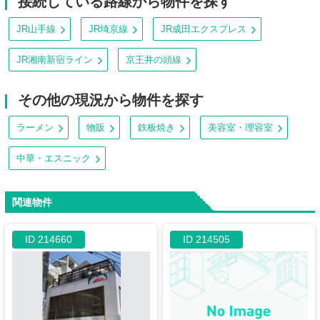
接続している路線から物件を探す
JR山手線
JR埼京線
JR成田エクスプレス
JR湘南新宿ライン
京王井の頭線
その他の現況から物件を探す
ラーメン
物販
鉄板焼き
美容室・理容室
中華・エスニック
関連物件
ID 214660
ID 214505