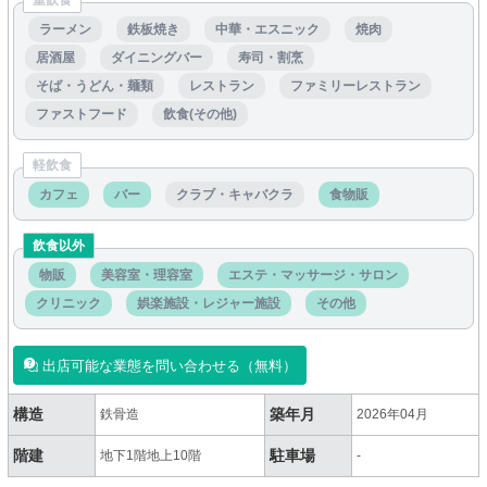
重飲食
ラーメン
鉄板焼き
中華・エスニック
焼肉
居酒屋
ダイニングバー
寿司・割烹
そば・うどん・麺類
レストラン
ファミリーレストラン
ファストフード
飲食(その他)
軽飲食
カフェ
バー
クラブ・キャバクラ
食物販
飲食以外
物販
美容室・理容室
エステ・マッサージ・サロン
クリニック
娯楽施設・レジャー施設
その他
出店可能な業態を問い合わせる（無料）
構造
築年月
鉄骨造
2026年04月
階建
駐車場
地下1階地上10階
-