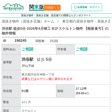
関
東
版
会員登録・ログイン
関西版へ
居抜き物件・居抜き店舗・貸店舗での開業ならテンポスマート
居抜き物件（居抜き店舗）ホーム
東京都の居抜き物件・居抜き店
渋谷駅 徒歩5分 2026年4月竣工 B1Fスケルトン物件 【軽飲食可】
の
物件情報
196245
ID
閲覧数:
252回
ご相談
ご相談
賃料
坪単価
(税込)
渋谷駅
徒歩
5分
最寄駅
JR山手線
東京都渋谷区神南一丁目
所在地
枝番などはログイン後に表示されます
27.12坪
所在階
B1階
面積
(89.66㎡)
敷金
12ヶ月
現況
スケルトン