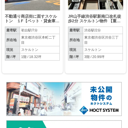
不動通り商店街に面すスケル
JR山手線渋谷駅新南口改札徒
トン １F【ペット・貸倉庫等
歩2分 スケルトン物件 【重飲
業種相談】【天高最大４M】
食含む飲食・事務所相談可
能】入居2026年9月以降可
最寄駅
初台駅/7分
最寄駅
渋谷駅/2分
能
東京都渋谷区本町二丁
東京都渋谷区渋谷三丁
所在地
所在地
目
目
現況
スケルトン
現況
スケルトン
階 / 坪
1階 / 18.32坪
階 / 坪
3階 / 20.99坪