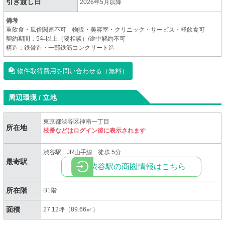
引き渡し日
2026年5月以降
備考
重飲食・風俗関連不可 物販・美容室・クリニック・サービス・軽飲食可
契約期間：5年以上（要相談）/途中解約不可
構造：鉄骨造・一部鉄筋コンクリート造
物件取得費用を問い合わせる（無料）
周辺環境 / 立地
東京都渋谷区神南一丁目
所在地
枝番などはログイン後に表示されます
渋谷駅
JR山手線
徒歩 5分
最寄駅
渋谷駅の商圏情報はこちら
所在階
B1階
面積
27.12坪（89.66㎡）