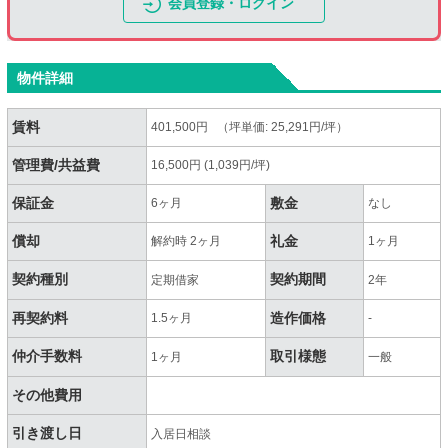
会員登録・ログイン
物件詳細
賃料
401,500円 （坪単価: 25,291円/坪）
管理費/共益費
16,500円 (1,039円/坪)
保証金
敷金
6ヶ月
なし
償却
礼金
解約時 2ヶ月
1ヶ月
契約種別
契約期間
定期借家
2年
再契約料
造作価格
1.5ヶ月
-
仲介手数料
取引様態
1ヶ月
一般
その他費用
引き渡し日
入居日相談