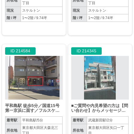
所在地
所在地
丁目
丁目
現況
スケルトン
現況
スケルトン
階 / 坪
1〜2階 / 9.74坪
階 / 坪
1〜2階 / 9.74坪
ID 214584
ID 214345
平和島駅 徒歩5分／国道15号
■ご質問や内見希望の方は【問
第一京浜に面す／フルスケル
い合わせ】からメッセージを
トン物件／前面LUUPステーシ
お願い致します■※お電話はお
ョンあり【物販のみ】
控えください。
最寄駅
平和島駅/5分
最寄駅
武蔵新田駅/2分
東京都大田区大森北三
東京都大田区矢口一丁
所在地
所在地
丁目
目