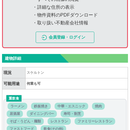
・詳細な住所の表示
・物件資料のPDFダウンロード
・取り扱い不動産会社情報
会員登録・ログイン
建物詳細
現況
スケルトン
可能用途
何業も可
重飲食
ラーメン
鉄板焼き
中華・エスニック
焼肉
居酒屋
ダイニングバー
寿司・割烹
そば・うどん・麺類
レストラン
ファミリーレストラン
ファストフード
飲食(その他)