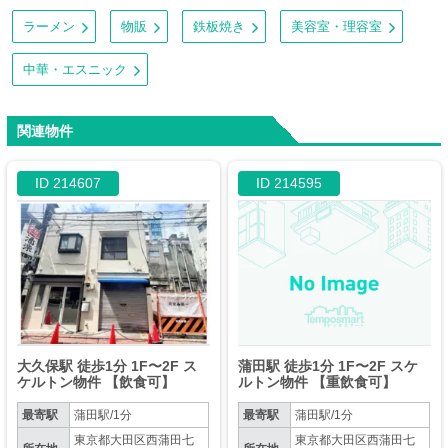
ラーメン
物販
鉄板焼き
美容室・理容室
中華・エスニック
関連物件
ID 214607
ID 214595
大久保駅 徒歩1分 1F〜2F ス
蒲田駅 徒歩1分 1F〜2F スケ
ケルトン物件 【飲食可】
ルトン物件 【重飲食可】
最寄駅
蒲田駅/1分
最寄駅
蒲田駅/1分
東京都大田区西蒲田七
東京都大田区西蒲田七