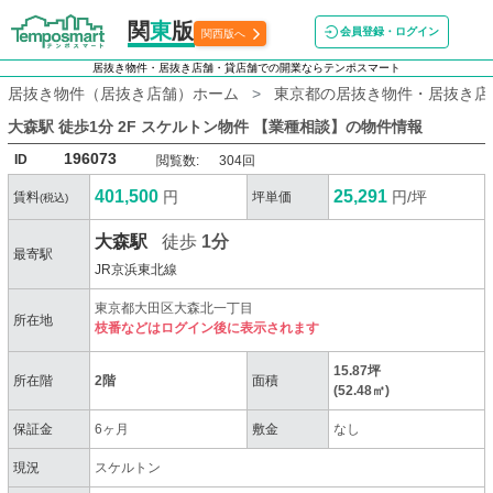
関
東
版
会員登録・ログイン
関西版へ
居抜き物件・居抜き店舗・貸店舗での開業ならテンポスマート
居抜き物件（居抜き店舗）ホーム
東京都の居抜き物件・居抜き店
大森駅 徒歩1分 2F スケルトン物件 【業種相談】
の物件情報
196073
ID
閲覧数:
304回
401,500
25,291
円
円/坪
賃料
坪単価
(税込)
大森駅
徒歩
1分
最寄駅
JR京浜東北線
東京都大田区大森北一丁目
所在地
枝番などはログイン後に表示されます
15.87坪
所在階
2階
面積
(52.48㎡)
保証金
6ヶ月
敷金
なし
現況
スケルトン