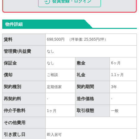
会員登録・ログイン
物件詳細
賃料
698,500円 （坪単価: 25,565円/坪）
管理費/共益費
なし
保証金
敷金
なし
6ヶ月
償却
礼金
ご相談
1.1ヶ月
契約種別
契約期間
定期借家
3年
再契約料
造作価格
-
-
仲介手数料
取引様態
1ヶ月
一般
その他費用
引き渡し日
即入居可