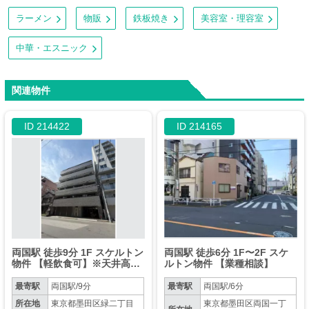
ラーメン
物販
鉄板焼き
美容室・理容室
中華・エスニック
関連物件
ID 214422
ID 214165
両国駅 徒歩9分 1F スケルトン
両国駅 徒歩6分 1F〜2F スケ
物件 【軽飲食可】※天井高：
ルトン物件 【業種相談】
２，８００㎜ /カフェ・喫茶店
最寄駅
両国駅/9分
最寄駅
両国駅/6分
所在地
東京都墨田区緑二丁目
東京都墨田区両国一丁