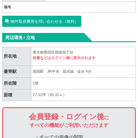
備考
物件取得費用を問い合わせる（無料）
周辺環境 / 立地
東京都墨田区両国四丁目
所在地
枝番などはログイン後に表示されます
最寄駅
両国駅
JR中央・総武線
徒歩 4分
所在階
1階
面積
27.32坪（90.32㎡）
会員登録・ログイン後
に
すべての機能がご利用いただけます
・すべての画像の閲覧