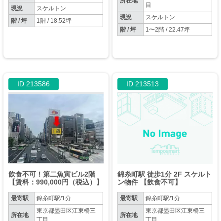
所在地
目
現況
スケルトン
現況
スケルトン
階 / 坪
1階 / 18.52坪
階 / 坪
1〜2階 / 22.47坪
ID 213586
ID 213513
飲食不可！第二魚寅ビル2階
錦糸町駅 徒歩1分 2F スケルト
【賃料：990,000円（税込）】
ン物件 【飲食不可】
最寄駅
錦糸町駅/1分
最寄駅
錦糸町駅/1分
東京都墨田区江東橋三
東京都墨田区江東橋三
所在地
所在地
丁目
丁目