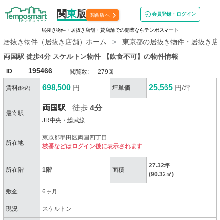
関
東
版
会員登録・ログイン
関西版へ
居抜き物件・居抜き店舗・貸店舗での開業ならテンポスマート
居抜き物件（居抜き店舗）ホーム
東京都の居抜き物件・居抜き店
両国駅 徒歩4分 スケルトン物件 【飲食不可】
の物件情報
195466
ID
閲覧数:
279回
698,500
25,565
円
円/坪
賃料
坪単価
(税込)
両国駅
徒歩
4分
最寄駅
JR中央・総武線
東京都墨田区両国四丁目
所在地
枝番などはログイン後に表示されます
27.32坪
所在階
1階
面積
(90.32㎡)
敷金
6ヶ月
現況
スケルトン