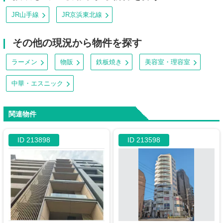
JR山手線
JR京浜東北線
その他の現況から物件を探す
ラーメン
物販
鉄板焼き
美容室・理容室
中華・エスニック
関連物件
ID 213898
ID 213598