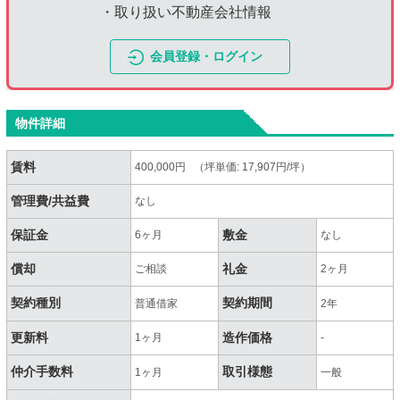
・取り扱い不動産会社情報
会員登録・ログイン
物件詳細
賃料
400,000円 （坪単価: 17,907円/坪）
管理費/共益費
なし
保証金
敷金
6ヶ月
なし
償却
礼金
ご相談
2ヶ月
契約種別
契約期間
普通借家
2年
更新料
造作価格
1ヶ月
-
仲介手数料
取引様態
1ヶ月
一般