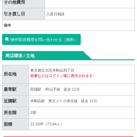
その他費用
引き渡し日
入居日相談
備考
物件取得費用を問い合わせる（無料）
周辺環境 / 立地
東京都文京区本駒込四丁目
所在地
枝番などはログイン後に表示されます
最寄駅
田端駅
JR山手線
徒歩 11分
近隣駅
本駒込駅
東京メトロ南北線
徒歩 11分
所在階
1階
面積
22.33坪（73.84㎡）