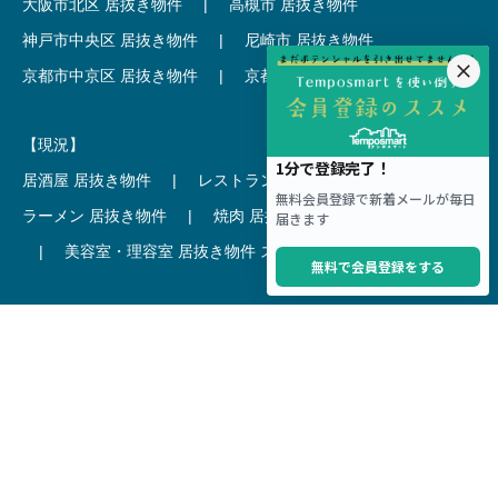
大阪市北区 居抜き物件
|
高槻市 居抜き物件
神戸市中央区 居抜き物件
|
尼崎市 居抜き物件
京都市中京区 居抜き物件
|
京都市下京区 居抜き物件
【現況】
居酒屋 居抜き物件
|
レストラン 居抜き物件
ラーメン 居抜き物件
|
焼肉 居抜き物件
カフェ 居抜き物件
|
美容室・理容室 居抜き物件
スケルトン
【駅 × 可能用途】
新宿駅 × クリニック
|
渋谷駅 × カフェ
池袋駅 × ラーメン
|
表参道駅 × 美容室・理容室
恵比寿駅 × レストラン
|
銀座駅 × バー
吉祥寺駅 × 居酒屋
|
麻布十番駅 × レストラン
新橋駅 × 居酒屋
|
六本木駅 × エステ・マッサージ・サロン