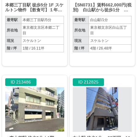
本郷三丁目駅 徒歩5分 1F スケ
【SN0731】賃料662,000円(税
ルトン物件 【飲食可】１年毎
別) 白山駅から徒歩1分 ス
に敷金償却１、契約更新時に
ケルトン渡し 店舗重飲食以
償却分敷金積み増し要。
外相談可能
最寄駅
本郷三丁目駅/5分
最寄駅
白山駅/1分
東京都文京区本郷二丁
東京都文京区白山五丁
所在地
所在地
目
目
現況
スケルトン
現況
スケルトン
階 / 坪
1階 / 16.11坪
階 / 坪
4階 / 26.48坪
ID 213486
ID 212825