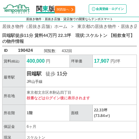
関
東
版
会員登録・ログイン
関西版へ
居抜き物件・居抜き店舗・貸店舗での開業ならテンポスマート
居抜き物件（居抜き店舗）ホーム
東京都の居抜き物件・居抜き店
田端駅徒歩11分 賃料44万円 22.3坪 現状:スケルトン 【軽飲食可】
の物件情報
190424
ID
閲覧数:
432回
400,000
17,907
円
円/坪
賃料
坪単価
(税込)
田端駅
徒歩
11分
最寄駅
JR山手線
東京都文京区本駒込四丁目
所在地
枝番などはログイン後に表示されます
22.33坪
所在階
1階
面積
(73.84㎡)
保証金
6ヶ月
現況
スケルトン