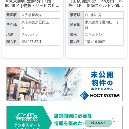
≪東大前駅 徒歩5分｜1階・
白山駅 徒歩1分 55万円 16
90.49㎡｜物販・サービス店舗
坪 1F 新築スケルトン物件
向け≫
【軽飲食可】
最寄駅
東大前駅/5分
最寄駅
白山駅/1分
東京都文京区向丘二丁
東京都文京区白山一丁
所在地
所在地
目
目
現況
スケルトン
現況
スケルトン
階 / 坪
1階 / 27.37坪
階 / 坪
1階 / 16.06坪