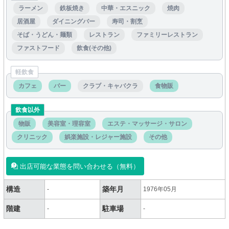
ラーメン
鉄板焼き
中華・エスニック
焼肉
居酒屋
ダイニングバー
寿司・割烹
そば・うどん・麺類
レストラン
ファミリーレストラン
ファストフード
飲食(その他)
軽飲食
カフェ
バー
クラブ・キャバクラ
食物販
飲食以外
物販
美容室・理容室
エステ・マッサージ・サロン
クリニック
娯楽施設・レジャー施設
その他
出店可能な業態を問い合わせる（無料）
構造
築年月
-
1976年05月
階建
駐車場
-
-