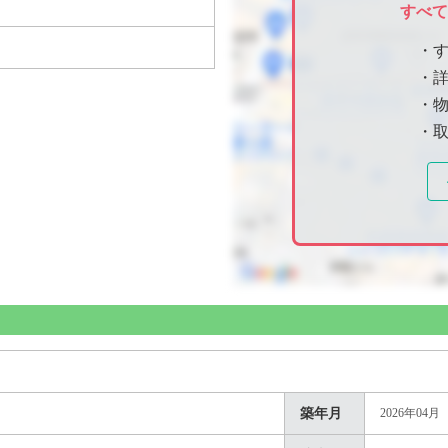
すべ
・
・
・物
・
築年月
2026年04月