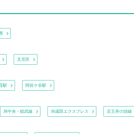
県
文京区
窪駅
阿佐ケ谷駅
JR中央・総武線
JR成田エクスプレス
京王井の頭線