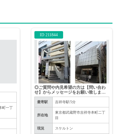
ID 211844
◎ご質問や内見希望の方は【問い合わ
せ】からメッセージをお願い致します
◎※お電話はお控えください。
最寄駅
吉祥寺駅/5分
本町一丁
東京都武蔵野市吉祥寺本町二丁
所在地
目
現況
スケルトン