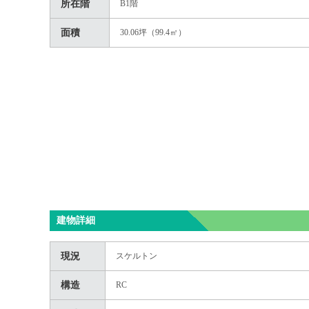
所在階
B1階
面積
30.06坪（99.4㎡）
建物詳細
現況
スケルトン
構造
RC