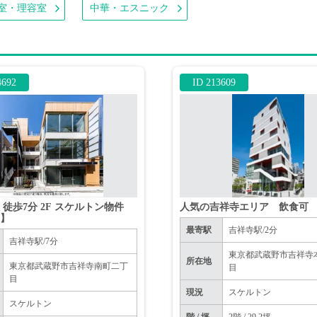
室・理容室
中華・エスニック
4692
ID 213609
 徒歩7分 2F スケルトン物件
人気の吉祥寺エリア 飲食可
可】
最寄駅
吉祥寺駅/2分
吉祥寺駅/7分
東京都武蔵野市吉祥寺
所在地
東京都武蔵野市吉祥寺南町二丁
目
目
現況
スケルトン
スケルトン