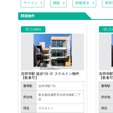
ラーメン
物販
鉄板焼き
美容
関連物件
ID 214694
ID 21
吉祥寺駅 徒歩7分 2F スケルトン物件
吉祥寺駅
【飲食可】
【飲食
最寄駅
吉祥寺駅/7分
最寄駅
東京都武蔵野市吉祥寺南町二丁
所在地
所在地
目
現況
スケルトン
現況