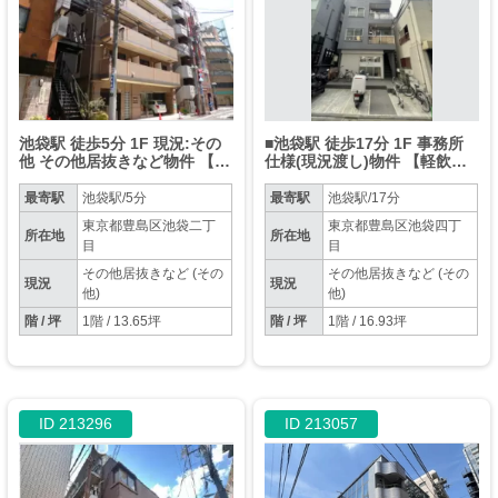
池袋駅 徒歩5分 1F 現況:その
■池袋駅 徒歩17分 1F 事務所
他 その他居抜きなど物件 【飲
仕様(現況渡し)物件 【軽飲食
食不可】
可】
最寄駅
池袋駅/5分
最寄駅
池袋駅/17分
東京都豊島区池袋二丁
東京都豊島区池袋四丁
所在地
所在地
目
目
その他居抜きなど (その
その他居抜きなど (その
現況
現況
他)
他)
階 / 坪
1階 / 13.65坪
階 / 坪
1階 / 16.93坪
ID 213296
ID 213057