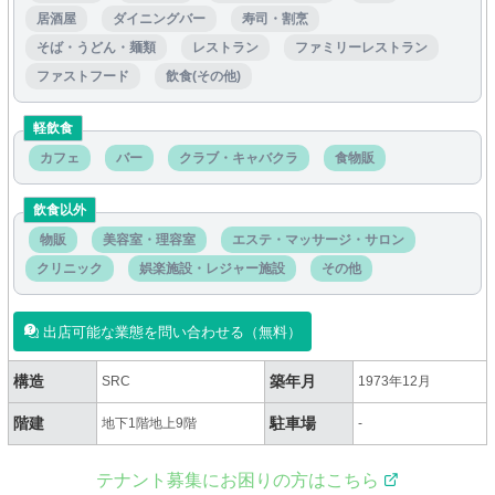
居酒屋
ダイニングバー
寿司・割烹
そば・うどん・麺類
レストラン
ファミリーレストラン
ファストフード
飲食(その他)
軽飲食
カフェ
バー
クラブ・キャバクラ
食物販
飲食以外
物販
美容室・理容室
エステ・マッサージ・サロン
クリニック
娯楽施設・レジャー施設
その他
出店可能な業態を問い合わせる（無料）
構造
築年月
SRC
1973年12月
階建
駐車場
地下1階地上9階
-
テナント募集にお困りの方はこちら