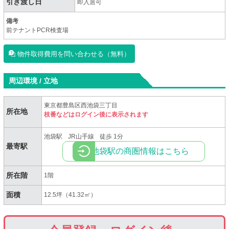
引き渡し日
即入居可
備考
前テナントPCR検査場
物件取得費用を問い合わせる（無料）
周辺環境 / 立地
東京都豊島区西池袋三丁目
所在地
枝番などはログイン後に表示されます
池袋駅
JR山手線
徒歩 1分
最寄駅
池袋駅の商圏情報はこちら
所在階
1階
面積
12.5坪（41.32㎡）