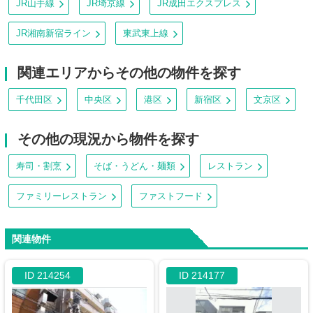
JR山手線
JR埼京線
JR成田エクスプレス
JR湘南新宿ライン
東武東上線
関連エリアからその他の物件を探す
千代田区
中央区
港区
新宿区
文京区
その他の現況から物件を探す
寿司・割烹
そば・うどん・麺類
レストラン
ファミリーレストラン
ファストフード
関連物件
ID 214254
ID 214177