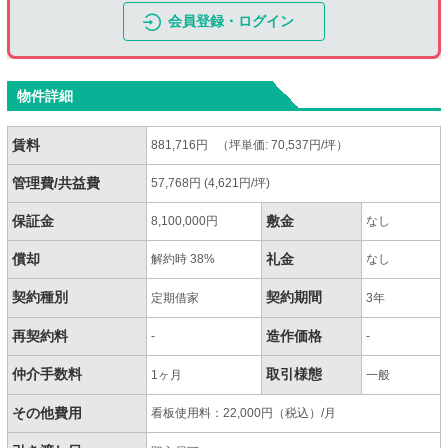
会員登録・ログイン
物件詳細
賃料
881,716円 （坪単価: 70,537円/坪）
管理費/共益費
57,768円 (4,621円/坪)
保証金
敷金
8,100,000円
なし
償却
礼金
解約時 38%
なし
契約種別
契約期間
定期借家
3年
再契約料
造作価格
-
-
仲介手数料
取引様態
1ヶ月
一般
その他費用
看板使用料：22,000円（税込）/月