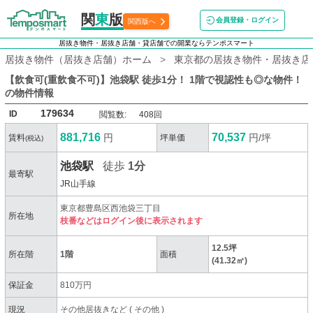
関
東
版
会員登録・ログイン
関西版へ
居抜き物件・居抜き店舗・貸店舗での開業ならテンポスマート
居抜き物件（居抜き店舗）ホーム
東京都の居抜き物件・居抜き店
【飲食可(重飲食不可)】池袋駅 徒歩1分！ 1階で視認性も◎な物件！
の物件情報
179634
ID
閲覧数:
408回
881,716
70,537
円
円/坪
賃料
坪単価
(税込)
池袋駅
徒歩
1分
最寄駅
JR山手線
東京都豊島区西池袋三丁目
所在地
枝番などはログイン後に表示されます
12.5坪
所在階
1階
面積
(41.32㎡)
保証金
810万円
現況
その他居抜きなど
(
その他
)