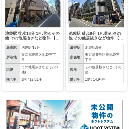
池袋駅 徒歩18分 1F 現況:その
池袋駅 徒歩8分 1F 現況:その
他 その他居抜きなど物件 【業
他 その他居抜きなど物件 【飲
種相談】
食不可】
最寄駅
池袋駅/18分
最寄駅
池袋駅/8分
東京都豊島区池袋三丁
東京都豊島区東池袋三
所在地
所在地
目
丁目
その他居抜きなど (その
その他居抜きなど (その
現況
現況
他)
他)
階 / 坪
1階 / 12.51坪
階 / 坪
1階 / 14.94坪