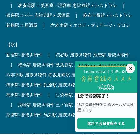
|
表参道駅 × 美容室・理容室
恵比寿駅 × レストラン
|
銀座駅 × バー
吉祥寺駅 × 居酒屋
|
麻布十番駅 × レストラン
新橋駅 × 居酒屋
|
六本木駅 × エステ・マッサージ・サロン
【駅】
新宿駅 居抜き物件
|
渋谷駅 居抜き物件
池袋駅 居抜き物件
|
横浜駅 居抜き物件
秋葉原駅 居抜き物件
|
六本木駅 居抜き物件
赤坂見附駅 居抜き物件
|
神田駅 居抜き物件
銀座駅 居抜き物件
|
吉祥寺駅 居抜き物件
梅田駅 居抜き物件
|
心斎橋駅 居抜き物件
本町駅 居抜き物件
|
尼崎駅 居抜き物件
三ノ宮駅 居抜き物件
|
京都駅 居抜き物件
烏丸駅 居抜き物件
|
四条駅 居抜き物件
Copyright © Hoct System corp. All rights reserved.