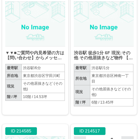
▼▼■ご質問や内見希望の方は
渋谷駅 徒歩1分 6F 現況:その
【問い合わせ】からメッセー
他 その他居抜きなど物件 【飲
ジをお願い致します■▼▼※お
食不可】
電話はお控えください。
最寄駅
渋谷駅/6分
最寄駅
渋谷駅/1分
所在地
東京都渋谷区宇田川町
東京都渋谷区神南一丁
所在地
目
その他居抜きなど (その
現況
他)
その他居抜きなど (その
現況
他)
階 / 坪
10階 / 14.53坪
階 / 坪
6階 / 13.45坪
ID 214585
ID 214517