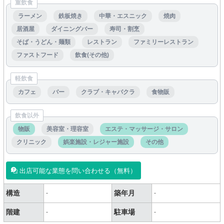
重飲食
ラーメン
鉄板焼き
中華・エスニック
焼肉
居酒屋
ダイニングバー
寿司・割烹
そば・うどん・麺類
レストラン
ファミリーレストラン
ファストフード
飲食(その他)
軽飲食
カフェ
バー
クラブ・キャバクラ
食物販
飲食以外
物販
美容室・理容室
エステ・マッサージ・サロン
クリニック
娯楽施設・レジャー施設
その他
出店可能な業態を問い合わせる（無料）
構造
築年月
-
-
階建
駐車場
-
-