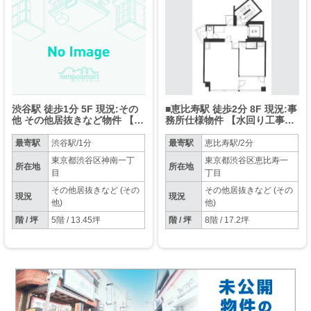
渋谷駅 徒歩1分 5F 現況:その
■恵比寿駅 徒歩2分 8F 現況:事
他 その他居抜きなど物件 【飲
務所仕様物件 【水回り工事を
食不可】
伴う店舗・バッティング業種
不可(※備考欄要確認)】
最寄駅
渋谷駅/1分
最寄駅
恵比寿駅/2分
東京都渋谷区神南一丁
東京都渋谷区恵比寿一
所在地
所在地
目
丁目
その他居抜きなど (その
その他居抜きなど (その
現況
現況
他)
他)
階 / 坪
5階 / 13.45坪
階 / 坪
8階 / 17.2坪