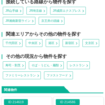
接続している路線から物件を探す
JR山手線
JR埼京線
JR成田エクスプレス
JR湘南新宿ライン
京王井の頭線
関連エリアからその他の物件を探す
千代田区
中央区
港区
新宿区
文京区
その他の現況から物件を探す
寿司・割烹
そば・うどん・麺類
レストラン
ファミリーレストラン
ファストフード
関連物件
ID 214619
ID 214586