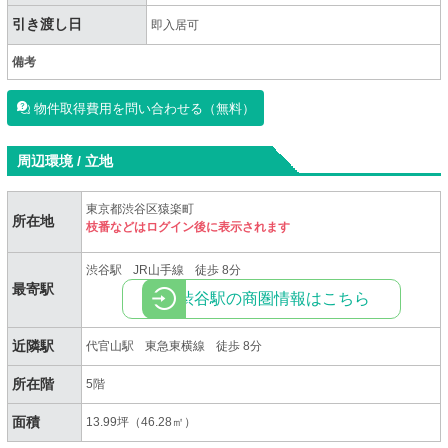
引き渡し日
即入居可
備考
物件取得費用を問い合わせる（無料）
周辺環境 / 立地
東京都渋谷区猿楽町
所在地
枝番などはログイン後に表示されます
渋谷駅
JR山手線
徒歩 8分
最寄駅
渋谷駅の商圏情報はこちら
近隣駅
代官山駅
東急東横線
徒歩 8分
所在階
5階
面積
13.99坪（46.28㎡）