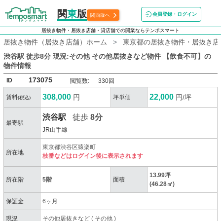
関
東
版
会員登録・ログイン
関西版へ
居抜き物件・居抜き店舗・貸店舗での開業ならテンポスマート
居抜き物件（居抜き店舗）ホーム
東京都の居抜き物件・居抜き店
渋谷駅 徒歩8分 現況:その他 その他居抜きなど物件 【飲食不可】
の
物件情報
173075
ID
閲覧数:
330回
308,000
22,000
円
円/坪
賃料
坪単価
(税込)
渋谷駅
徒歩
8分
最寄駅
JR山手線
東京都渋谷区猿楽町
所在地
枝番などはログイン後に表示されます
13.99坪
所在階
5階
面積
(46.28㎡)
保証金
6ヶ月
現況
その他居抜きなど
(
その他
)