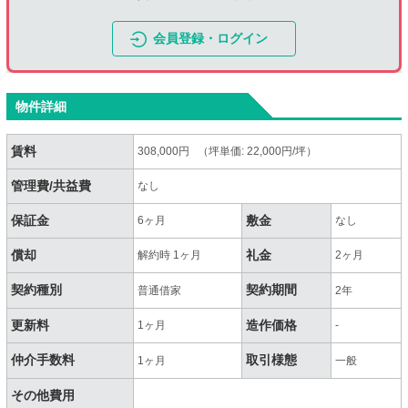
会員登録・ログイン
物件詳細
賃料
308,000円 （坪単価: 22,000円/坪）
管理費/共益費
なし
保証金
敷金
6ヶ月
なし
償却
礼金
解約時 1ヶ月
2ヶ月
契約種別
契約期間
普通借家
2年
更新料
造作価格
1ヶ月
-
仲介手数料
取引様態
1ヶ月
一般
その他費用