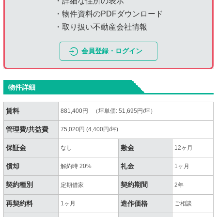
・詳細な住所の表示
・物件資料のPDFダウンロード
・取り扱い不動産会社情報
会員登録・ログイン
物件詳細
賃料
881,400円 （坪単価: 51,695円/坪）
管理費/共益費
75,020円 (4,400円/坪)
保証金
敷金
なし
12ヶ月
償却
礼金
解約時 20%
1ヶ月
契約種別
契約期間
定期借家
2年
再契約料
造作価格
1ヶ月
ご相談