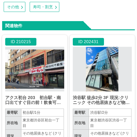
その他
寿司・割烹
関連物件
ID 210215
ID 202431
アクス初台 203 初台駅・南
渋谷駅 徒歩2分 3F 現況:クリ
口出てすぐ目の前！飲食可能
ニック その他居抜きなど物件
な2階物件
【業種相談】
最寄駅
初台駅/1分
最寄駅
渋谷駅/2分
東京都渋谷区初台一丁
東京都渋谷区渋谷一丁
所在地
所在地
目
目
その他居抜きなど (クリ
その他居抜きなど (クリ
現況
現況