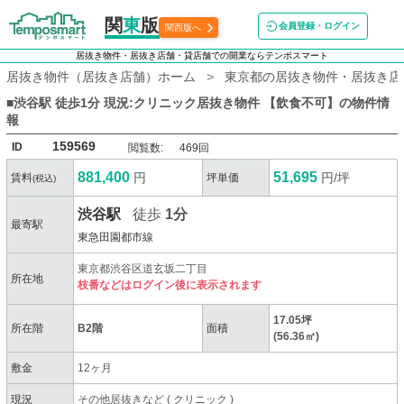
関
東
版
会員登録・ログイン
関西版へ
居抜き物件・居抜き店舗・貸店舗での開業ならテンポスマート
居抜き物件（居抜き店舗）ホーム
東京都の居抜き物件・居抜き店
■渋谷駅 徒歩1分 現況:クリニック居抜き物件 【飲食不可】
の物件情
報
159569
ID
閲覧数:
469回
881,400
51,695
円
円/坪
賃料
坪単価
(税込)
渋谷駅
徒歩
1分
最寄駅
東急田園都市線
東京都渋谷区道玄坂二丁目
所在地
枝番などはログイン後に表示されます
17.05坪
所在階
B2階
面積
(56.36㎡)
敷金
12ヶ月
現況
その他居抜きなど
(
クリニック
)