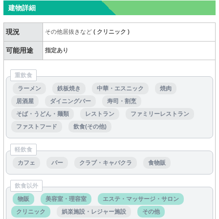
建物詳細
現況
その他居抜きなど
(
クリニック
)
可能用途
指定あり
重飲食
ラーメン
鉄板焼き
中華・エスニック
焼肉
居酒屋
ダイニングバー
寿司・割烹
そば・うどん・麺類
レストラン
ファミリーレストラン
ファストフード
飲食(その他)
軽飲食
カフェ
バー
クラブ・キャバクラ
食物販
飲食以外
物販
美容室・理容室
エステ・マッサージ・サロン
クリニック
娯楽施設・レジャー施設
その他