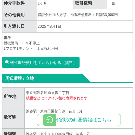
仲介手数料
取引様態
1ヶ月
一般
その他費用
保証会社加入必須 袖看板使用料：月額33,000円
引き渡し日
2025年8⽉1⽇
備考
機械警備・ＥＶ不停止
1フロア1テナント 土日祝利用可
物件取得費用を問い合わせる（無料）
周辺環境 / 立地
東京都渋谷区道玄坂二丁目
所在地
枝番などはログイン後に表示されます
渋谷駅
東急田園都市線
徒歩 1分
最寄駅
渋谷駅の商圏情報はこちら
近隣駅
渋谷駅
東京メトロ半蔵門線
徒歩 1分