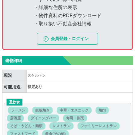
・詳細な住所の表示
・物件資料のPDFダウンロード
・取り扱い不動産会社情報
会員登録・ログイン
建物詳細
現況
スケルトン
可能用途
指定あり
重飲食
ラーメン
鉄板焼き
中華・エスニック
焼肉
居酒屋
ダイニングバー
寿司・割烹
そば・うどん・麺類
レストラン
ファミリーレストラン
ファストフード
飲食(その他)