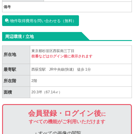
備考
物件取得費用を問い合わせる（無料）
周辺環境 / 立地
東京都杉並区西荻南三丁目
所在地
枝番などはログイン後に表示されます
最寄駅
西荻窪駅
JR中央線(快速)
徒歩 1分
所在階
2階
面積
20.3坪（67.14㎡）
会員登録・ログイン後
に
すべての機能がご利用いただけます
・すべての画像の閲覧