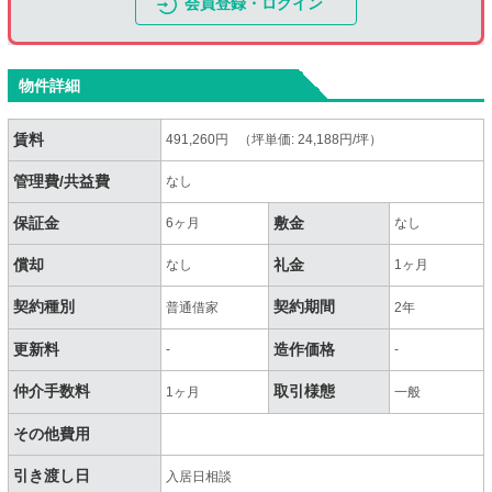
会員登録・ログイン
物件詳細
賃料
491,260円 （坪単価: 24,188円/坪）
管理費/共益費
なし
保証金
敷金
6ヶ月
なし
償却
礼金
なし
1ヶ月
契約種別
契約期間
普通借家
2年
更新料
造作価格
-
-
仲介手数料
取引様態
1ヶ月
一般
その他費用
引き渡し日
入居日相談