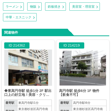
ラーメン
物販
鉄板焼き
美容室・理容室
中華・エスニック
関連物件
ID 214362
ID 214219
◆東高円寺駅 徒歩1分 2F 駅出
高円寺駅 徒歩6分 1F 物件
口上の好立地！美容・クリニ
【飲食不可】
ックなど◆
最寄駅
東高円寺駅/1分
最寄駅
高円寺駅/6分
東京都杉並区高円寺南
東京都杉並区高円寺南