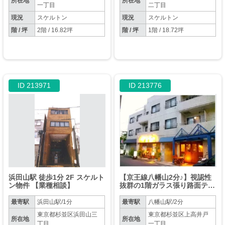
所在地
所在地
一丁目
二丁目
現況
スケルトン
現況
スケルトン
階 / 坪
2階 / 16.82坪
階 / 坪
1階 / 18.72坪
ID 213971
ID 213776
浜田山駅 徒歩1分 2F スケルト
【京王線八幡山2分♪】視認性
ン物件 【業種相談】
抜群の1階ガラス張り路面テナ
ント！物販・軽飲食・サロ
ン・サービス店に（居酒屋
最寄駅
浜田山駅/1分
最寄駅
八幡山駅/2分
他、何業も可）
東京都杉並区浜田山三
東京都杉並区上高井戸
所在地
所在地
丁目
一丁目