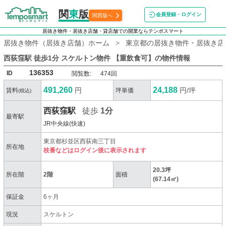
関
東
版
会員登録・ログイン
関西版へ
居抜き物件・居抜き店舗・貸店舗での開業ならテンポスマート
居抜き物件（居抜き店舗）ホーム
東京都の居抜き物件・居抜き店
西荻窪駅 徒歩1分 スケルトン物件 【重飲食可】
の物件情報
136353
ID
閲覧数:
474回
491,260
24,188
円
円/坪
賃料
坪単価
(税込)
西荻窪駅
徒歩
1分
最寄駅
JR中央線(快速)
東京都杉並区西荻南三丁目
所在地
枝番などはログイン後に表示されます
20.3坪
所在階
2階
面積
(67.14㎡)
保証金
6ヶ月
現況
スケルトン