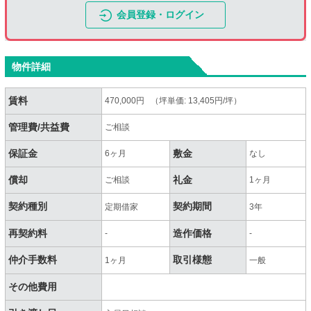
会員登録・ログイン
物件詳細
賃料
470,000円 （坪単価: 13,405円/坪）
管理費/共益費
ご相談
保証金
敷金
6ヶ月
なし
償却
礼金
ご相談
1ヶ月
契約種別
契約期間
定期借家
3年
再契約料
造作価格
-
-
仲介手数料
取引様態
1ヶ月
一般
その他費用