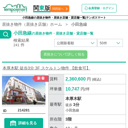
関
東
版
会員登録・ログイン
関西版へ
小田急線の居抜き物件・居抜き店舗・貸店舗一覧|テンポスマート
居抜き物件（居抜き店舗）ホーム
小田急線
小田急線
の居抜き物件・居抜き店舗・貸店舗一覧
検索結果
公開新着順
50件
件
241
居抜きについて詳しく知る
本厚木駅 徒歩3分 3F スケルトン物件 【飲食可】
賃料
2,360,600
円
(税込)
坪単価
10,747
円/坪
本厚木駅
最寄駅
3分
徒歩
214281
小田急線
ID
所在階
3階
詳細を見る