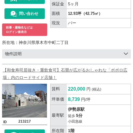
保証金
5ヶ月
面積
問い合わせ
12.93坪（42.75㎡）
現況
バー
枝番・建物名などは
ログイン後表示
所在地：
神奈川県厚木市中町二丁目
物件説明
【和食寿司居抜き・重飲食可】石畳が広がるおしゃれな「ポポロ広
場」内のロードサイド店舗！
賃料
220,000
円
(税込)
坪単価
8,739
円/坪
伊勢原駅
最寄駅
5分
徒歩
213217
小田急線
ID
所在階
1階