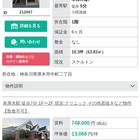
最寄駅
5分
徒歩
212007
小田急線
ID
所在階
1階
詳細を見る
保証金
6ヶ月
敷金
なし
問い合わせ
面積
19.3坪（63.83㎡）
枝番・建物名などは
現況
スケルトン
ログイン後表示
所在地：
神奈川県厚木市中町二丁目
物件説明
本厚木駅 徒歩7分 1F〜2F 現況:クリニック その他居抜きなど物件
【飲食不可】
賃料
748,000
円
(税込)
坪単価
13,068
円/坪