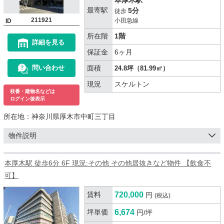
最寄駅
5分
徒歩
211921
小田急線
ID
所在階
1階
詳細を見る
保証金
6ヶ月
面積
問い合わせ
24.8坪（81.99㎡）
現況
スケルトン
枝番・建物名などは
ログイン後表示
所在地：
神奈川県厚木市中町三丁目
物件説明
本厚木駅 徒歩6分 6F 現況:その他 その他居抜きなど物件 【飲食不
可】
賃料
720,000
円
(税込)
坪単価
6,674
円/坪