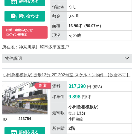
詳細を見る
保証金
なし
敷金
3ヶ月
問い合わせ
面積
16.96坪（56.07㎡）
枝番・建物名などは
現況
その他
ログイン後表示
所在地：
神奈川県川崎市多摩区登戸
物件説明
小田急相模原駅 徒歩13分 2F 202号室 スケルトン物件 【飲食不可】
賃料
317,390
円
(税込)
坪単価
9,898
円/坪
小田急相模原駅
最寄駅
13分
徒歩
213754
小田急線
ID
所在階
2階
詳細を見る