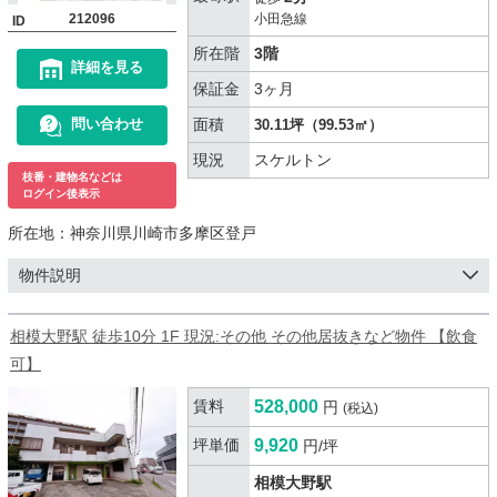
212096
小田急線
ID
所在階
3階
詳細を見る
保証金
3ヶ月
面積
問い合わせ
30.11坪（99.53㎡）
現況
スケルトン
枝番・建物名などは
ログイン後表示
所在地：
神奈川県川崎市多摩区登戸
物件説明
相模大野駅 徒歩10分 1F 現況:その他 その他居抜きなど物件 【飲食
可】
賃料
528,000
円
(税込)
坪単価
9,920
円/坪
相模大野駅