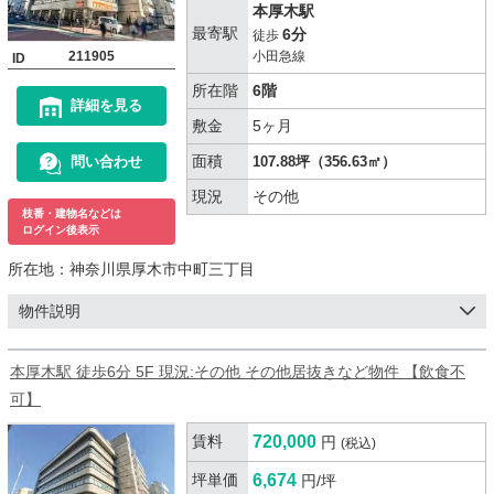
本厚木駅
最寄駅
6分
徒歩
211905
小田急線
ID
所在階
6階
詳細を見る
敷金
5ヶ月
面積
問い合わせ
107.88坪（356.63㎡）
現況
その他
枝番・建物名などは
ログイン後表示
所在地：
神奈川県厚木市中町三丁目
物件説明
本厚木駅 徒歩6分 5F 現況:その他 その他居抜きなど物件 【飲食不
可】
賃料
720,000
円
(税込)
坪単価
6,674
円/坪