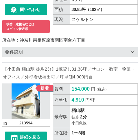
面積
問い合わせ
30.85坪（102㎡）
現況
スケルトン
枝番・建物名などは
ログイン後表示
所在地：
神奈川県相模原市南区南台六丁目
物件説明
【小田急 栢山駅 徒歩2分】1棟貸し31.36坪／サロン・教室・物販・
オフィス／外壁看板掲出可／坪単価4,900円台
賃料
154,000
円
(税込)
坪単価
4,910
円/坪
栢山駅
最寄駅
2分
徒歩
213594
小田急線
ID
所在階
1〜3階
詳細を見る