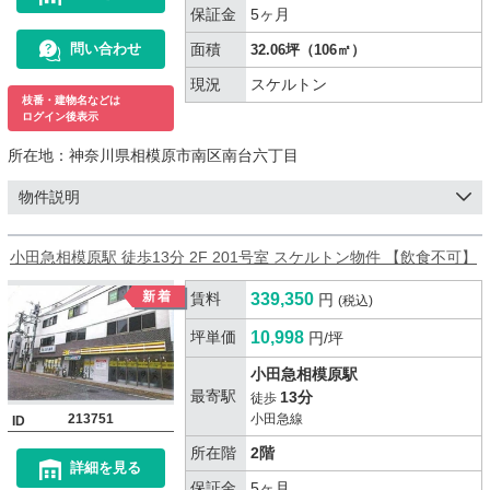
保証金
5ヶ月
面積
問い合わせ
32.06坪（106㎡）
現況
スケルトン
枝番・建物名などは
ログイン後表示
所在地：
神奈川県相模原市南区南台六丁目
物件説明
小田急相模原駅 徒歩13分 2F 201号室 スケルトン物件 【飲食不可】
賃料
339,350
円
(税込)
坪単価
10,998
円/坪
小田急相模原駅
最寄駅
13分
徒歩
213751
小田急線
ID
所在階
2階
詳細を見る
保証金
5ヶ月