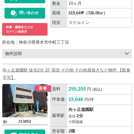
敷金
10ヶ月
面積
問い合わせ
219.64坪（726.08㎡）
現況
スケルトン
枝番・建物名などは
ログイン後表示
所在地：
神奈川県厚木市中町三丁目
物件説明
向ヶ丘遊園駅 徒歩2分 2F 現況:その他 その他居抜きなど物件 【飲食
不可】
賃料
255,200
円
(税込)
坪単価
15,046
円/坪
向ヶ丘遊園駅
最寄駅
2分
徒歩
213852
小田急線
ID
所在階
2階