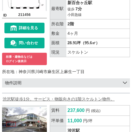
新百合ヶ丘駅
最寄駅
7分
徒歩
211456
小田急線
ID
所在階
2階
詳細を見る
敷金
4ヶ月
面積
問い合わせ
28.91坪（95.6㎡）
現況
スケルトン
枝番・建物名などは
ログイン後表示
所在地：
神奈川県川崎市麻生区上麻生一丁目
物件説明
渋沢駅徒歩1分。サービス・物販向きの1階スケルトン物件。
賃料
237,600
円
(税込)
坪単価
11,000
円/坪
渋沢駅