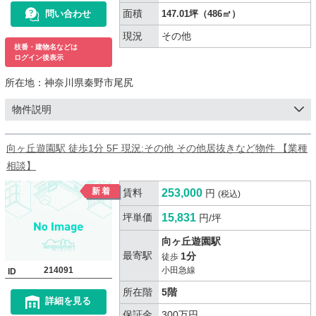
面積
問い合わせ
147.01坪（486㎡）
現況
その他
枝番・建物名などは
ログイン後表示
所在地：
神奈川県秦野市尾尻
物件説明
向ヶ丘遊園駅 徒歩1分 5F 現況:その他 その他居抜きなど物件 【業種
相談】
賃料
253,000
円
(税込)
坪単価
15,831
円/坪
向ヶ丘遊園駅
最寄駅
1分
徒歩
214091
小田急線
ID
所在階
5階
詳細を見る
保証金
300万円