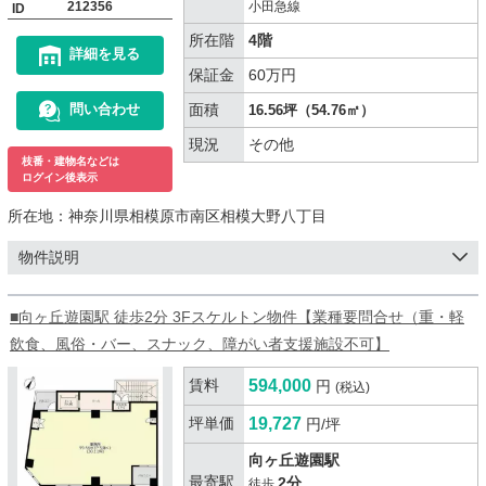
212356
小田急線
ID
所在階
4階
詳細を見る
保証金
60万円
面積
問い合わせ
16.56坪（54.76㎡）
現況
その他
枝番・建物名などは
ログイン後表示
所在地：
神奈川県相模原市南区相模大野八丁目
物件説明
■向ヶ丘遊園駅 徒歩2分 3Fスケルトン物件【業種要問合せ（重・軽
飲食、風俗・バー、スナック、障がい者支援施設不可】
賃料
594,000
円
(税込)
坪単価
19,727
円/坪
向ヶ丘遊園駅
最寄駅
2分
徒歩