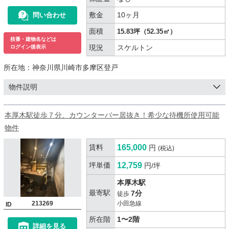
敷金
10ヶ月
問い合わせ
面積
15.83坪（52.35㎡）
枝番・建物名などは
現況
スケルトン
ログイン後表示
所在地：
神奈川県川崎市多摩区登戸
物件説明
本厚木駅徒歩７分、カウンターバー居抜き！希少な待機所使用可能
物件
賃料
165,000
円
(税込)
坪単価
12,759
円/坪
本厚木駅
最寄駅
7分
徒歩
213269
小田急線
ID
所在階
1〜2階
詳細を見る