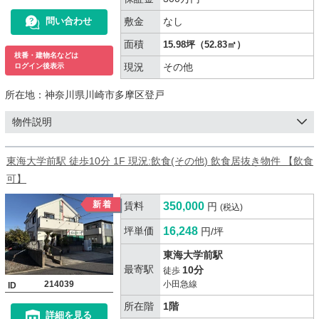
敷金
なし
問い合わせ
面積
15.98坪（52.83㎡）
枝番・建物名などは
現況
その他
ログイン後表示
所在地：
神奈川県川崎市多摩区登戸
物件説明
東海大学前駅 徒歩10分 1F 現況:飲食(その他) 飲食居抜き物件 【飲食
可】
賃料
350,000
円
(税込)
坪単価
16,248
円/坪
東海大学前駅
最寄駅
10分
徒歩
214039
小田急線
ID
所在階
1階
詳細を見る