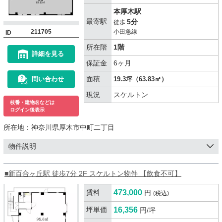
本厚木駅
最寄駅
5分
徒歩
211705
小田急線
ID
所在階
1階
詳細を見る
保証金
6ヶ月
面積
問い合わせ
19.3坪（63.83㎡）
現況
スケルトン
枝番・建物名などは
ログイン後表示
所在地：
神奈川県厚木市中町二丁目
物件説明
■新百合ヶ丘駅 徒歩7分 2F スケルトン物件 【飲食不可】
賃料
473,000
円
(税込)
坪単価
16,356
円/坪