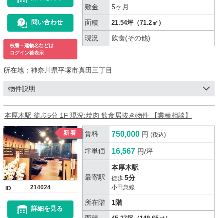
敷金
5ヶ月
面積
問い合わせ
21.54坪（71.2㎡）
現況
飲食(その他)
枝番・建物名などは
ログイン後表示
所在地：
神奈川県平塚市真田三丁目
物件説明
本厚木駅 徒歩5分 1F 現況:焼肉 飲食居抜き物件 【業種相談】
賃料
750,000
円
(税込)
坪単価
16,567
円/坪
本厚木駅
最寄駅
5分
徒歩
214024
小田急線
ID
所在階
1階
詳細を見る
面積