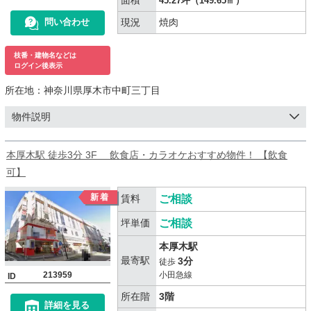
45.27坪（149.65㎡）
現況
焼肉
問い合わせ
枝番・建物名などは
ログイン後表示
所在地：
神奈川県厚木市中町三丁目
物件説明
本厚木駅 徒歩3分 3F 飲食店・カラオケおすすめ物件！ 【飲食
可】
賃料
ご相談
坪単価
ご相談
本厚木駅
最寄駅
3分
徒歩
213959
小田急線
ID
所在階
3階
詳細を見る