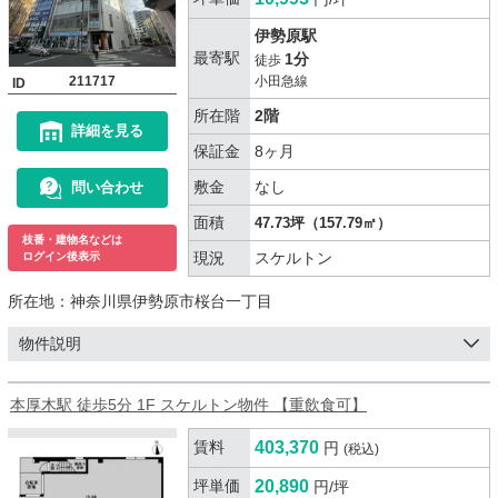
伊勢原駅
最寄駅
1分
徒歩
211717
小田急線
ID
所在階
2階
詳細を見る
保証金
8ヶ月
敷金
なし
問い合わせ
面積
47.73坪（157.79㎡）
枝番・建物名などは
現況
スケルトン
ログイン後表示
所在地：
神奈川県伊勢原市桜台一丁目
物件説明
本厚木駅 徒歩5分 1F スケルトン物件 【重飲食可】
賃料
403,370
円
(税込)
坪単価
20,890
円/坪