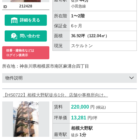
徒歩
212428
小田急線
ID
所在階
1〜2階
詳細を見る
保証金
6ヶ月
面積
問い合わせ
36.92坪（122.04㎡）
現況
スケルトン
枝番・建物名などは
ログイン後表示
所在地：
神奈川県相模原市南区麻溝台四丁目
物件説明
【HS0722】相模大野駅徒歩1分。店舗や事務所向け。
賃料
220,000
円
(税込)
坪単価
13,281
円/坪
相模大野駅
最寄駅
1分
徒歩