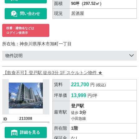
面積
90坪（297.52㎡）
現況
居酒屋
問い合わせ
枝番・建物名などは
ログイン後表示
所在地：
神奈川県厚木市旭町一丁目
物件説明
【飲食不可】登戸駅 徒歩3分 1F スケルトン物件 ★
賃料
221,700
円
(税込)
坪単価
13,999
円/坪
登戸駅
最寄駅
3分
徒歩
213308
小田急線
ID
所在階
1階
詳細を見る
保証金
なし