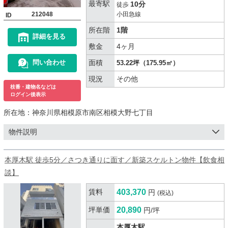
最寄駅
10分
徒歩
212048
小田急線
ID
所在階
1階
詳細を見る
敷金
4ヶ月
面積
問い合わせ
53.22坪（175.95㎡）
現況
その他
枝番・建物名などは
ログイン後表示
所在地：
神奈川県相模原市南区相模大野七丁目
物件説明
本厚木駅 徒歩5分／さつき通りに面す／新築スケルトン物件【飲食相
談】
賃料
403,370
円
(税込)
坪単価
20,890
円/坪
本厚木駅