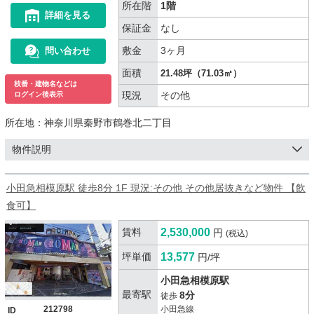
所在階
1階
詳細を見る
保証金
なし
敷金
3ヶ月
問い合わせ
面積
21.48坪（71.03㎡）
枝番・建物名などは
現況
その他
ログイン後表示
所在地：
神奈川県秦野市鶴巻北二丁目
物件説明
小田急相模原駅 徒歩8分 1F 現況:その他 その他居抜きなど物件 【飲
食可】
賃料
2,530,000
円
(税込)
坪単価
13,577
円/坪
小田急相模原駅
最寄駅
8分
徒歩
212798
小田急線
ID