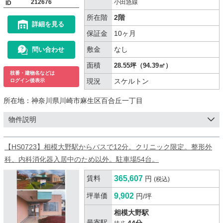
212676
小田急線
ID
所在階
2階
詳細を見る
保証金
10ヶ月
敷金
なし
問い合わせ
面積
28.55坪（94.39㎡）
枝番・建物名などは
現況
スケルトン
ログイン後表示
所在地：
神奈川県川崎市麻生区百合丘一丁目
物件説明
【HS0723】相模大野駅からバスで12分。クリニック限定。整形外
科、内科消化器入居中のため以外。駐車場54台。
賃料
365,607
円
(税込)
坪単価
9,902
円/坪
相模大野駅
最寄駅
44分