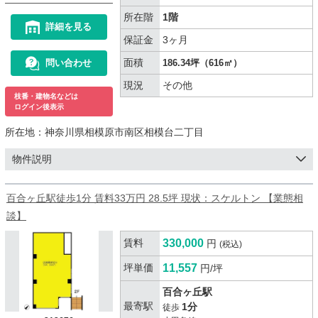
所在階
1階
詳細を見る
保証金
3ヶ月
面積
問い合わせ
186.34坪（616㎡）
現況
その他
枝番・建物名などは
ログイン後表示
所在地：
神奈川県相模原市南区相模台二丁目
物件説明
百合ヶ丘駅徒歩1分 賃料33万円 28.5坪 現状：スケルトン 【業態相
談】
賃料
330,000
円
(税込)
坪単価
11,557
円/坪
百合ヶ丘駅
最寄駅
1分
徒歩