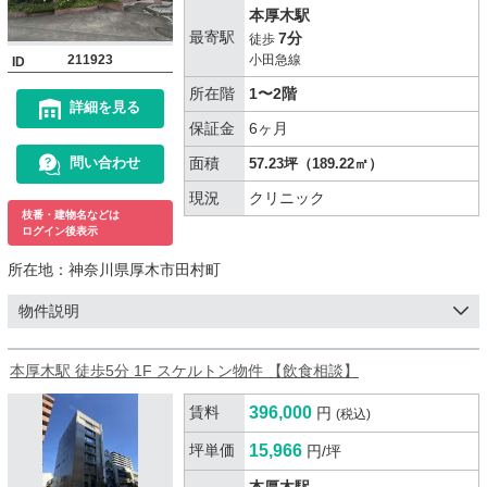
本厚木駅
最寄駅
7分
徒歩
211923
小田急線
ID
所在階
1〜2階
詳細を見る
保証金
6ヶ月
面積
問い合わせ
57.23坪（189.22㎡）
現況
クリニック
枝番・建物名などは
ログイン後表示
所在地：
神奈川県厚木市田村町
物件説明
本厚木駅 徒歩5分 1F スケルトン物件 【飲食相談】
賃料
396,000
円
(税込)
坪単価
15,966
円/坪
本厚木駅