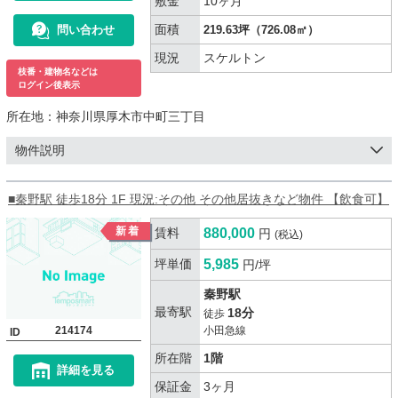
敷金
10ヶ月
面積
問い合わせ
219.63坪（726.08㎡）
現況
スケルトン
枝番・建物名などは
ログイン後表示
所在地：
神奈川県厚木市中町三丁目
物件説明
■秦野駅 徒歩18分 1F 現況:その他 その他居抜きなど物件 【飲食可】
賃料
880,000
円
(税込)
坪単価
5,985
円/坪
秦野駅
最寄駅
18分
徒歩
214174
小田急線
ID
所在階
1階
詳細を見る
保証金
3ヶ月