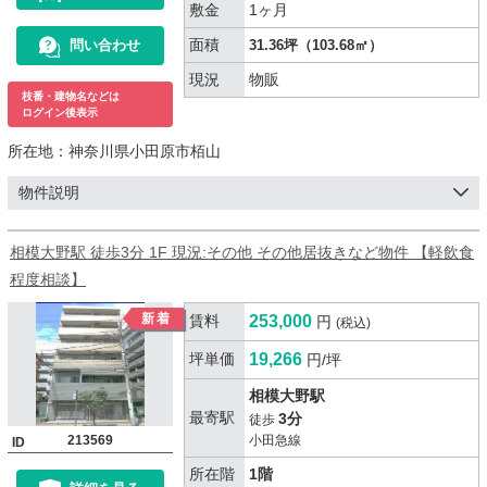
敷金
1ヶ月
面積
問い合わせ
31.36坪（103.68㎡）
現況
物販
枝番・建物名などは
ログイン後表示
所在地：
神奈川県小田原市栢山
物件説明
相模大野駅 徒歩3分 1F 現況:その他 その他居抜きなど物件 【軽飲食
程度相談】
賃料
253,000
円
(税込)
坪単価
19,266
円/坪
相模大野駅
最寄駅
3分
徒歩
213569
小田急線
ID
所在階
1階