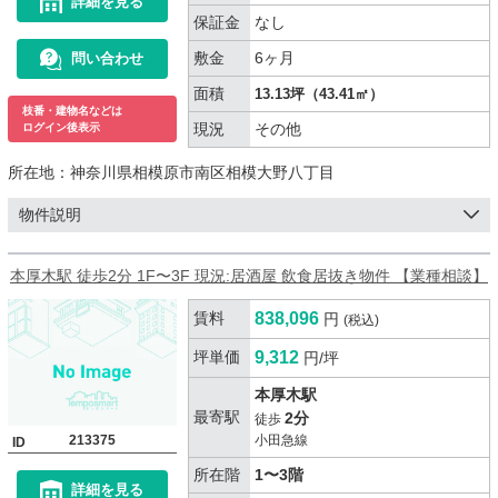
詳細を見る
保証金
なし
敷金
6ヶ月
問い合わせ
面積
13.13坪（43.41㎡）
枝番・建物名などは
現況
その他
ログイン後表示
所在地：
神奈川県相模原市南区相模大野八丁目
物件説明
本厚木駅 徒歩2分 1F〜3F 現況:居酒屋 飲食居抜き物件 【業種相談】
賃料
838,096
円
(税込)
坪単価
9,312
円/坪
本厚木駅
最寄駅
2分
徒歩
213375
小田急線
ID
所在階
1〜3階
詳細を見る