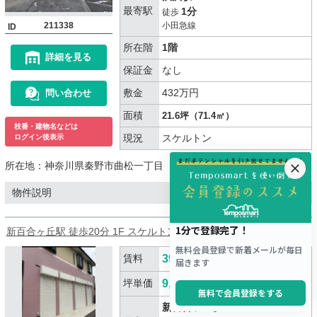
最寄駅
1分
徒歩
211338
小田急線
ID
所在階
1階
詳細を見る
保証金
なし
敷金
432万円
問い合わせ
面積
21.6坪（71.4㎡）
枝番・建物名などは
現況
スケルトン
ログイン後表示
所在地：
神奈川県秦野市曲松一丁目
物件説明
新百合ヶ丘駅 徒歩20分 1F スケルトン物件 【飲食不可】
賃料
396,000
円
(税込)
坪単価
9,476
円/坪
新百合ヶ丘駅