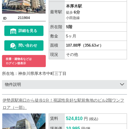
本厚木駅
最寄駅
6分
徒歩
211904
小田急線
ID
所在階
5階
詳細を見る
敷金
5ヶ月
面積
問い合わせ
107.88坪（356.63㎡）
現況
その他
枝番・建物名などは
ログイン後表示
所在地：
神奈川県厚木市中町三丁目
物件説明
伊勢原駅南口から徒歩1分！視認性良好な駅前角地のビル2階ワンフ
ロア（一部）
賃料
524,810
円
(税込)
坪単価
10,995
円/坪