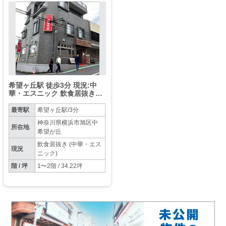
希望ヶ丘駅 徒歩3分 現況:中
華・エスニック 飲食居抜き物
件 【飲食業のみ募集】
最寄駅
希望ヶ丘駅/3分
神奈川県横浜市旭区中
所在地
希望が丘
飲食居抜き (中華・エス
現況
ニック)
階 / 坪
1〜2階 / 34.22坪