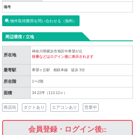
備考
物件取得費用を問い合わせる（無料）
周辺環境 / 立地
神奈川県横浜市旭区中希望が丘
所在地
枝番などはログイン後に表示されます
最寄駅
希望ヶ丘駅
相鉄本線
徒歩 3分
所在階
1〜2階
面積
34.22坪（113.12㎡）
商店街
ダクトあり
エアコンあり
営業中
会員登録・ログイン後
に