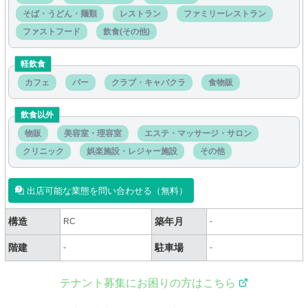
そば・うどん・麺類
レストラン
ファミリーレストラン
ファストフード
飲食(その他)
軽飲食
カフェ
バー
クラブ・キャバクラ
食物販
飲食以外
物販
美容室・理容室
エステ・マッサージ・サロン
クリニック
娯楽施設・レジャー施設
その他
出店可能な業態を問い合わせる（無料）
構造
築年月
RC
-
階建
駐車場
-
-
テナント募集にお困りの方はこちら