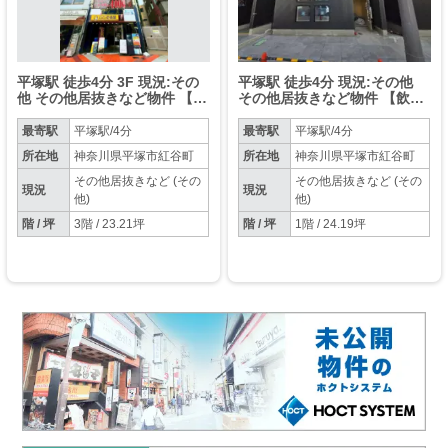
平塚駅 徒歩4分 3F 現況:その
平塚駅 徒歩4分 現況:その他
他 その他居抜きなど物件 【飲
その他居抜きなど物件 【飲食
食可】
可】
最寄駅
平塚駅/4分
最寄駅
平塚駅/4分
所在地
神奈川県平塚市紅谷町
所在地
神奈川県平塚市紅谷町
その他居抜きなど (その
その他居抜きなど (その
現況
現況
他)
他)
階 / 坪
3階 / 23.21坪
階 / 坪
1階 / 24.19坪