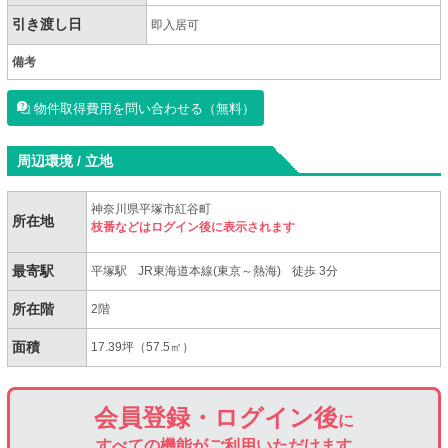
引き渡し日
即入居可
備考
物件取得費用を問い合わせる（無料）
周辺環境 / 立地
神奈川県平塚市紅谷町
所在地
枝番などはログイン後に表示されます
最寄駅
平塚駅
JR東海道本線(東京～熱海)
徒歩 3分
所在階
2階
面積
17.39坪（57.5㎡）
会員登録・ログイン後
に
すべての機能がご利用いただけます