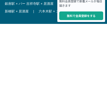
銀座駅 × バー
吉祥寺駅 × 居酒屋
|
麻布十番駅 × レストラン
新橋駅 × 居酒屋
|
六本木駅 × エステ・マッサージ・サロン
【駅】
新宿駅 居抜き物件
|
渋谷駅 居抜き物件
池袋駅 居抜き物件
|
横浜駅 居抜き物件
秋葉原駅 居抜き物件
|
六本木駅 居抜き物件
赤坂見附駅 居抜き物件
|
神田駅 居抜き物件
銀座駅 居抜き物件
|
吉祥寺駅 居抜き物件
梅田駅 居抜き物件
|
心斎橋駅 居抜き物件
本町駅 居抜き物件
|
尼崎駅 居抜き物件
三ノ宮駅 居抜き物件
|
京都駅 居抜き物件
烏丸駅 居抜き物件
|
四条駅 居抜き物件
Copyright © Hoct System corp. All rights reserved.