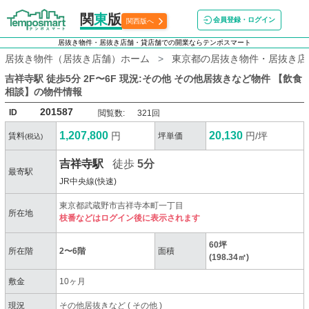
関
東
版
会員登録・ログイン
関西版へ
居抜き物件・居抜き店舗・貸店舗での開業ならテンポスマート
居抜き物件（居抜き店舗）ホーム
東京都の居抜き物件・居抜き店
吉祥寺駅 徒歩5分 2F〜6F 現況:その他 その他居抜きなど物件 【飲食
相談】
の物件情報
201587
ID
閲覧数:
321回
1,207,800
20,130
円
円/坪
賃料
坪単価
(税込)
吉祥寺駅
徒歩
5分
最寄駅
JR中央線(快速)
東京都武蔵野市吉祥寺本町一丁目
所在地
枝番などはログイン後に表示されます
60坪
所在階
2〜6階
面積
(198.34㎡)
敷金
10ヶ月
現況
その他居抜きなど
(
その他
)