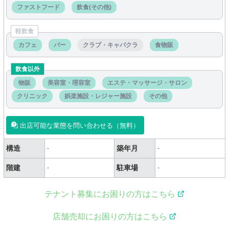
ファストフード
飲食(その他)
軽飲食
カフェ
バー
クラブ・キャバクラ
食物販
飲食以外
物販
美容室・理容室
エステ・マッサージ・サロン
クリニック
娯楽施設・レジャー施設
その他
出店可能な業態を問い合わせる（無料）
構造
築年月
-
-
階建
駐車場
-
-
テナント募集にお困りの方はこちら
店舗売却にお困りの方はこちら