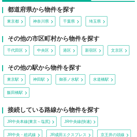
都道府県から物件を探す
東京都
神奈川県
千葉県
埼玉県
その他の市区町村から物件を探す
千代田区
中央区
港区
新宿区
文京区
その他の駅から物件を探す
東京駅
神田駅
御茶ノ水駅
水道橋駅
飯田橋駅
接続している路線から物件を探す
JR中央本線(東京～塩尻)
JR中央線(快速)
JR中央・総武線
JR成田エクスプレス
京王井の頭線