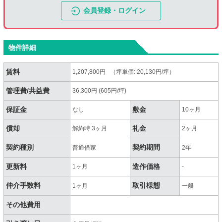
会員登録・ログイン
物件詳細
賃料
1,207,800円 （坪単価: 20,130円/坪）
管理費/共益費
36,300円 (605円/坪)
保証金
敷金
なし
10ヶ月
償却
礼金
解約時 3ヶ月
2ヶ月
契約種別
契約期間
普通借家
2年
更新料
造作価格
1ヶ月
-
仲介手数料
取引様態
1ヶ月
一般
その他費用