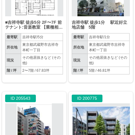
■吉祥寺駅 徒歩5分 2F〜7F 前
吉祥寺駅 徒歩1分 駅近好立
テナント:音楽教室 【業種相談
地店舗 5階
※ガス無し】
最寄駅
吉祥寺駅/5分
最寄駅
吉祥寺駅/1分
東京都武蔵野市吉祥寺
東京都武蔵野市吉祥寺
所在地
所在地
本町一丁目
本町一丁目
その他居抜きなど (その
その他居抜きなど (その
現況
現況
他)
他)
階 / 坪
2〜7階 / 67.83坪
階 / 坪
5階 / 46.81坪
ID 205543
ID 200775