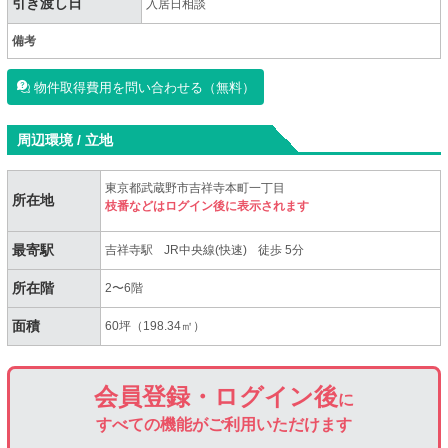
引き渡し日
入居日相談
備考
物件取得費用を問い合わせる（無料）
周辺環境 / 立地
東京都武蔵野市吉祥寺本町一丁目
所在地
枝番などはログイン後に表示されます
最寄駅
吉祥寺駅
JR中央線(快速)
徒歩 5分
所在階
2〜6階
面積
60坪（198.34㎡）
会員登録・ログイン後
に
すべての機能がご利用いただけます