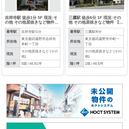
吉祥寺駅 徒歩1分 5F 現況:そ
三鷹駅 徒歩6分 1F 現況:その
の他 その他居抜きなど物件
他 その他居抜きなど物件 【飲
【業種相談】
食相談】
最寄駅
吉祥寺駅/1分
最寄駅
三鷹駅/6分
東京都武蔵野市吉祥寺
東京都武蔵野市中町一
所在地
所在地
本町一丁目
丁目
その他居抜きなど (その
その他居抜きなど (その
現況
現況
他)
他)
階 / 坪
5階 / 46.81坪
階 / 坪
1階 / 46.6坪