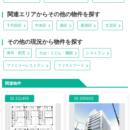
関連エリアからその他の物件を探す
千代田区
中央区
港区
新宿区
文京区
その他の現況から物件を探す
寿司・割烹
そば・うどん・麺類
レストラン
ファミリーレストラン
ファストフード
関連物件
ID 211455
ID 205603