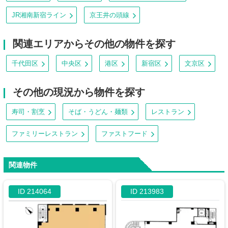
JR湘南新宿ライン
京王井の頭線
関連エリアからその他の物件を探す
千代田区
中央区
港区
新宿区
文京区
その他の現況から物件を探す
寿司・割烹
そば・うどん・麺類
レストラン
ファミリーレストラン
ファストフード
関連物件
ID 214064
ID 213983