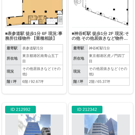
■表参道駅 徒歩1分 6F 現況:事
■神谷町駅 徒歩1分 2F 現況:そ
務所仕様物件 【業種相談】
の他 その他居抜きなど物件
【業種相談】
最寄駅
表参道駅/1分
最寄駅
神谷町駅/1分
東京都港区南青山五丁
東京都港区虎ノ門四丁
所在地
所在地
目
目
その他居抜きなど (その
その他居抜きなど (その
現況
現況
他)
他)
階 / 坪
6階 / 92.67坪
階 / 坪
2階 / 65.37坪
ID 212992
ID 212342