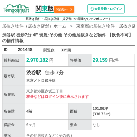
関
東
版
会員登録・ログイン
関西版へ
居抜き物件・居抜き店舗・貸店舗での開業ならテンポスマート
居抜き物件（居抜き店舗）ホーム
東京都の居抜き物件・居抜き店
渋谷駅 徒歩7分 4F 現況:その他 その他居抜きなど物件 【飲食不可】
の物件情報
201448
ID
閲覧数:
335回
2,970,182
29,159
円
円/坪
賃料
坪単価
(税込)
渋谷駅
徒歩
7分
最寄駅
東京メトロ銀座線
東京都港区赤坂三丁目
所在地
枝番などはログイン後に表示されます
101.86坪
所在階
4階
面積
(336.73㎡)
保証金
6ヶ月
敷金
なし
現況
その他居抜きなど
(
その他
)