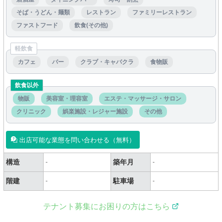
そば・うどん・麺類
レストラン
ファミリーレストラン
ファストフード
飲食(その他)
軽飲食
カフェ
バー
クラブ・キャバクラ
食物販
飲食以外
物販
美容室・理容室
エステ・マッサージ・サロン
クリニック
娯楽施設・レジャー施設
その他
出店可能な業態を問い合わせる（無料）
構造
築年月
-
-
階建
駐車場
-
-
テナント募集にお困りの方はこちら