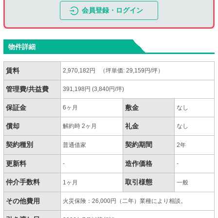
会員登録・ログイン
物件詳細
賃料
2,970,182円 （坪単価: 29,159円/坪）
管理費/共益費
391,198円 (3,840円/坪)
保証金
敷金
6ヶ月
なし
償却
礼金
解約時 2ヶ月
なし
契約種別
契約期間
普通借家
2年
更新料
造作価格
-
-
仲介手数料
取引様態
1ヶ月
一般
その他費用
火災保険：26,000円（二年）業種により相談。