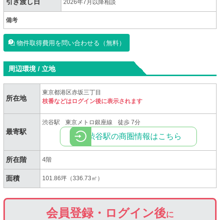
引き渡し日
2026年7月以降相談
備考
物件取得費用を問い合わせる（無料）
周辺環境 / 立地
東京都港区赤坂三丁目
所在地
枝番などはログイン後に表示されます
渋谷駅
東京メトロ銀座線
徒歩 7分
最寄駅
渋谷駅の商圏情報はこちら
所在階
4階
面積
101.86坪（336.73㎡）
会員登録・ログイン後
に