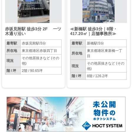
赤坂見附駅 徒歩3分 2F 一ツ
≪新橋駅 徒歩3分｜8階・
木通り沿い
417.20㎡｜店舗事務所≫
最寄駅
赤坂見附駅/3分
最寄駅
新橋駅/3分
所在地
東京都港区赤坂四丁目
東京都港区東新橋一丁
所在地
目
その他居抜きなど (その
現況
他)
その他居抜きなど (その
現況
他)
階 / 坪
2階 / 90.65坪
階 / 坪
8階 / 126.2坪