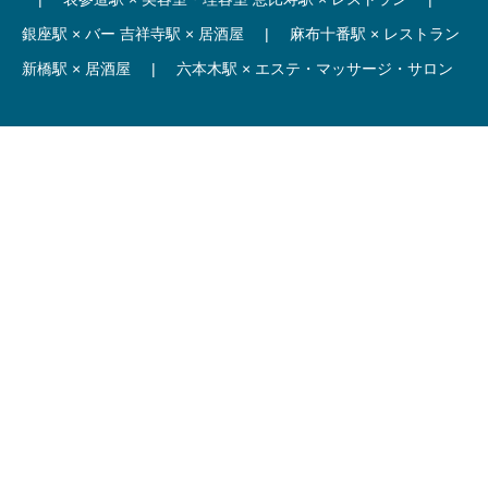
銀座駅 × バー
吉祥寺駅 × 居酒屋
|
麻布十番駅 × レストラン
新橋駅 × 居酒屋
|
六本木駅 × エステ・マッサージ・サロン
【駅】
新宿駅 居抜き物件
|
渋谷駅 居抜き物件
池袋駅 居抜き物件
|
横浜駅 居抜き物件
秋葉原駅 居抜き物件
|
六本木駅 居抜き物件
赤坂見附駅 居抜き物件
|
神田駅 居抜き物件
銀座駅 居抜き物件
|
吉祥寺駅 居抜き物件
梅田駅 居抜き物件
|
心斎橋駅 居抜き物件
本町駅 居抜き物件
|
尼崎駅 居抜き物件
三ノ宮駅 居抜き物件
|
京都駅 居抜き物件
烏丸駅 居抜き物件
|
四条駅 居抜き物件
Copyright © Hoct System corp. All rights reserved.