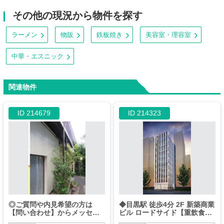
その他の現況から物件を探す
ラーメン
物販
鉄板焼き
美容室・理容室
中華・エスニック
関連物件
ID 214679
ID 214323
◎ご質問や内見希望の方は
◆目黒駅 徒歩4分 2F 新築商業
【問い合わせ】からメッセー
ビル ロードサイド【重飲食
ジをお願い致します◎※お電
可】◆