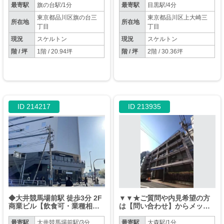
話はお控えください。
最寄駅
旗の台駅/1分
最寄駅
目黒駅/4分
東京都品川区旗の台三
東京都品川区上大崎三
所在地
所在地
丁目
丁目
現況
スケルトン
現況
スケルトン
階 / 坪
1階 / 20.94坪
階 / 坪
2階 / 30.36坪
ID 214217
ID 213935
◆大井競馬場前駅 徒歩3分 2F
▼▼★ご質問や内見希望の方
商業ビル【飲食可・業種相
は【問い合わせ】からメッセ
談】◆
ージをお願い致します★※お
電話はお控えください。▼▼
最寄駅
大井競馬場前駅/3分
最寄駅
大森駅/1分