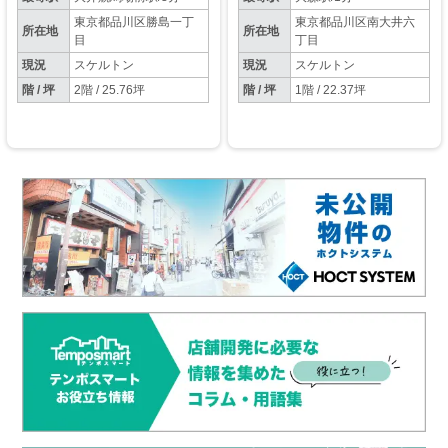
東京都品川区勝島一丁
東京都品川区南大井六
所在地
所在地
目
丁目
現況
スケルトン
現況
スケルトン
階 / 坪
2階 / 25.76坪
階 / 坪
1階 / 22.37坪