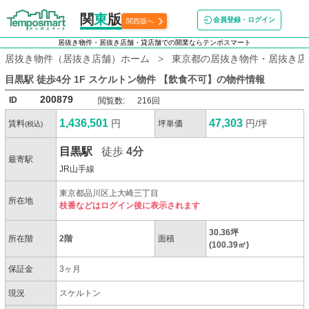
関
東
版
会員登録・ログイン
関西版へ
居抜き物件・居抜き店舗・貸店舗での開業ならテンポスマート
居抜き物件（居抜き店舗）ホーム
東京都の居抜き物件・居抜き店
目黒駅 徒歩4分 1F スケルトン物件 【飲食不可】
の物件情報
200879
ID
閲覧数:
216回
1,436,501
47,303
円
円/坪
賃料
坪単価
(税込)
目黒駅
徒歩
4分
最寄駅
JR山手線
東京都品川区上大崎三丁目
所在地
枝番などはログイン後に表示されます
30.36坪
所在階
2階
面積
(100.39㎡)
保証金
3ヶ月
現況
スケルトン