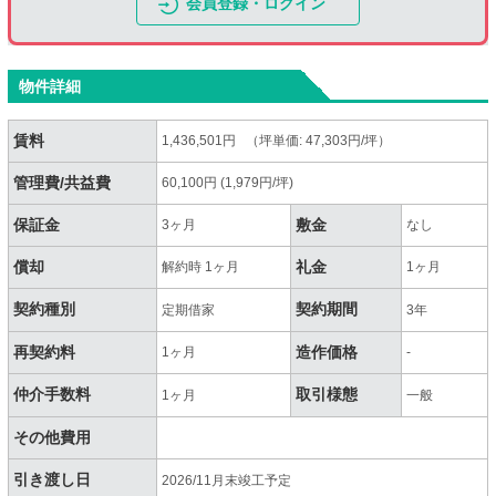
会員登録・ログイン
物件詳細
賃料
1,436,501円 （坪単価: 47,303円/坪）
管理費/共益費
60,100円 (1,979円/坪)
保証金
敷金
3ヶ月
なし
償却
礼金
解約時 1ヶ月
1ヶ月
契約種別
契約期間
定期借家
3年
再契約料
造作価格
1ヶ月
-
仲介手数料
取引様態
1ヶ月
一般
その他費用
引き渡し日
2026/11月末竣工予定