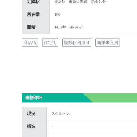
近隣駅
奥沢駅
東急目黒線
徒歩 10分
所在階
1階
面積
14.19坪（46.94㎡）
商店街
住宅街
複数駅利用可
新築未入居
建物詳細
現況
スケルトン
構造
-