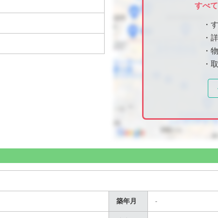
すべ
・
・
・物
・
築年月
-