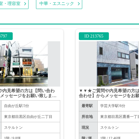
室・理容室
中華・エスニック
3797
ID 213765
や内見希望の方は【問い合わ
▼▼★ご質問や内見希望の方
らメッセージをお願い致します
合わせ】からメッセージをお
話はお控えください。
ます★※お電話はお控えくだ
▼▼
自由が丘駅/3分
最寄駅
学芸大学駅/6分
東京都目黒区自由が丘二丁目
所在地
東京都目黒区鷹番一丁
スケルトン
現況
スケルトン
1階 / 9.8坪
階 / 坪
1階 / 12.46坪