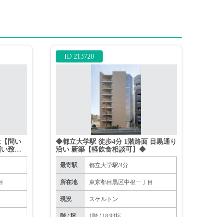
ID 213720
は【問い
◆都立大学駅 徒歩4分 1階路面 目黒通り
願い致し
沿い 新築【軽飲食相談可】◆
さい。
最寄駅
都立大学駅/4分
目
所在地
東京都目黒区中根一丁目
現況
スケルトン
階 / 坪
1階 / 18.93坪