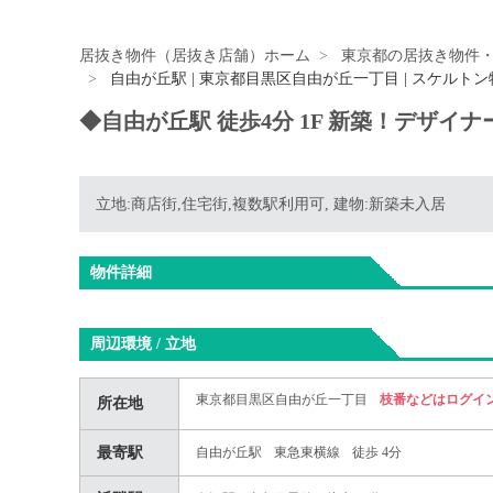
居抜き物件（居抜き店舗）ホーム
東京都の居抜き物件
自由が丘駅 | 東京都目黒区自由が丘一丁目 | スケルトン
◆自由が丘駅 徒歩4分 1F 新築！デザイ
立地:商店街,住宅街,複数駅利用可, 建物:新築未入居
物件詳細
周辺環境 / 立地
東京都目黒区自由が丘一丁目
枝番などはログイ
所在地
最寄駅
自由が丘駅
東急東横線
徒歩 4分