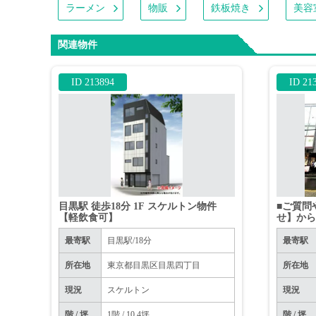
ラーメン
物販
鉄板焼き
美容
関連物件
ID 213894
ID 21
目黒駅 徒歩18分 1F スケルトン物件
■ご質問
【軽飲食可】
せ】か
■※お電
最寄駅
目黒駅/18分
最寄駅
所在地
東京都目黒区目黒四丁目
所在地
現況
スケルトン
現況
階 / 坪
1階 / 10.4坪
階 / 坪