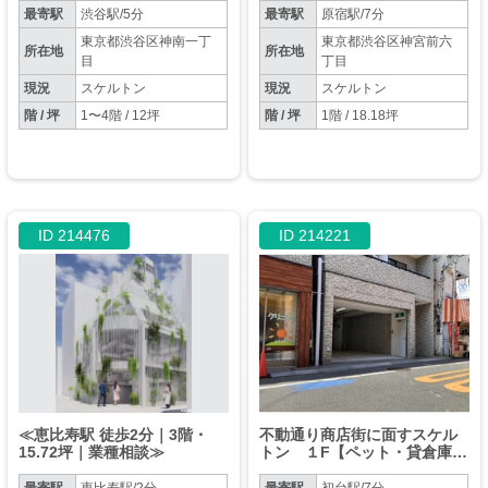
最寄駅
渋谷駅/5分
最寄駅
原宿駅/7分
東京都渋谷区神南一丁
東京都渋谷区神宮前六
所在地
所在地
目
丁目
現況
スケルトン
現況
スケルトン
階 / 坪
1〜4階 / 12坪
階 / 坪
1階 / 18.18坪
ID 214476
ID 214221
≪恵比寿駅 徒歩2分｜3階・
不動通り商店街に面すスケル
15.72坪｜業種相談≫
トン １F【ペット・貸倉庫等
業種相談】【天高最大４M】