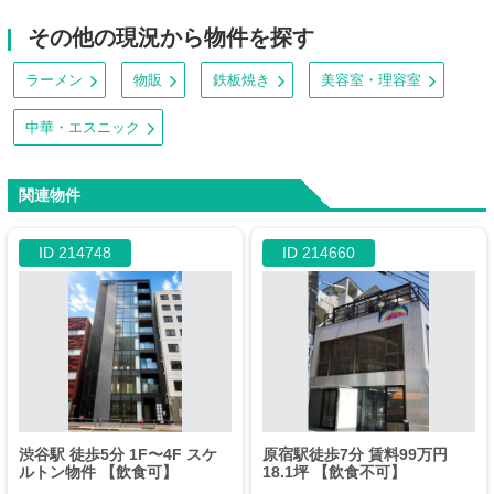
その他の現況から物件を探す
ラーメン
物販
鉄板焼き
美容室・理容室
中華・エスニック
関連物件
ID 214748
ID 214660
渋谷駅 徒歩5分 1F〜4F スケ
原宿駅徒歩7分 賃料99万円
ルトン物件 【飲食可】
18.1坪 【飲食不可】