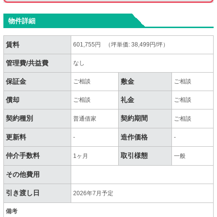
物件詳細
賃料
601,755円 （坪単価: 38,499円/坪）
管理費/共益費
なし
保証金
敷金
ご相談
ご相談
償却
礼金
ご相談
ご相談
契約種別
契約期間
普通借家
ご相談
更新料
造作価格
-
-
仲介手数料
取引様態
1ヶ月
一般
その他費用
引き渡し日
2026年7月予定
備考