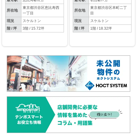
最寄駅
恵比寿駅/2分
最寄駅
初台駅/7分
東京都渋谷区恵比寿西
東京都渋谷区本町二丁
所在地
所在地
一丁目
目
現況
スケルトン
現況
スケルトン
階 / 坪
3階 / 15.72坪
階 / 坪
1階 / 18.32坪