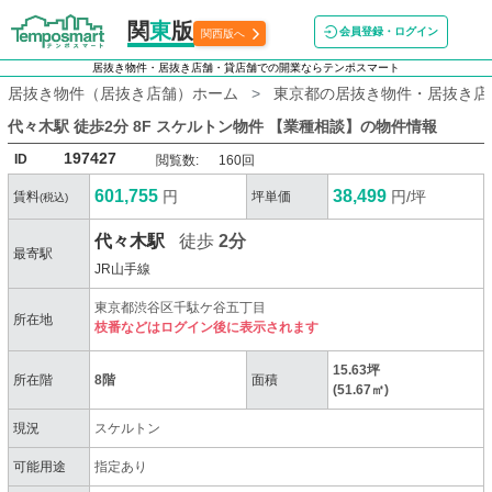
関
東
版
会員登録・ログイン
関西版へ
居抜き物件・居抜き店舗・貸店舗での開業ならテンポスマート
居抜き物件（居抜き店舗）ホーム
東京都の居抜き物件・居抜き店
代々木駅 徒歩2分 8F スケルトン物件 【業種相談】
の物件情報
197427
ID
閲覧数:
160回
601,755
38,499
円
円/坪
賃料
坪単価
(税込)
代々木駅
徒歩
2分
最寄駅
JR山手線
東京都渋谷区千駄ケ谷五丁目
所在地
枝番などはログイン後に表示されます
15.63坪
所在階
8階
面積
(51.67㎡)
現況
スケルトン
可能用途
指定あり