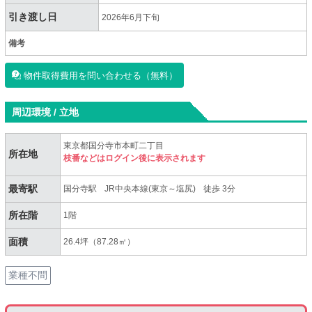
引き渡し日
2026年6月下旬
備考
物件取得費用を問い合わせる（無料）
周辺環境 / 立地
東京都国分寺市本町二丁目
所在地
枝番などはログイン後に表示されます
最寄駅
国分寺駅
JR中央本線(東京～塩尻)
徒歩 3分
所在階
1階
面積
26.4坪（87.28㎡）
業種不問