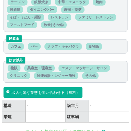
ラーメン
鉄板焼き
中華・エスニック
焼肉
居酒屋
ダイニングバー
寿司・割烹
そば・うどん・麺類
レストラン
ファミリーレストラン
ファストフード
飲食(その他)
軽飲食
カフェ
バー
クラブ・キャバクラ
食物販
飲食以外
物販
美容室・理容室
エステ・マッサージ・サロン
クリニック
娯楽施設・レジャー施設
その他
出店可能な業態を問い合わせる（無料）
構造
築年月
-
-
階建
駐車場
-
-