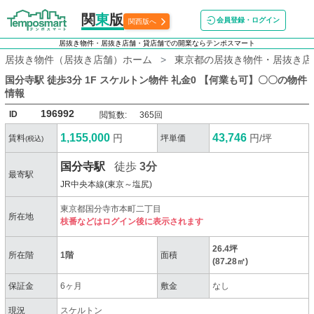
関
東
版
会員登録・ログイン
関西版へ
居抜き物件・居抜き店舗・貸店舗での開業ならテンポスマート
居抜き物件（居抜き店舗）ホーム
東京都の居抜き物件・居抜き店
国分寺駅 徒歩3分 1F スケルトン物件 礼金0 【何業も可】〇〇
の物件
情報
196992
ID
閲覧数:
365回
1,155,000
43,746
円
円/坪
賃料
坪単価
(税込)
国分寺駅
徒歩
3分
最寄駅
JR中央本線(東京～塩尻)
東京都国分寺市本町二丁目
所在地
枝番などはログイン後に表示されます
26.4坪
所在階
1階
面積
(87.28㎡)
保証金
6ヶ月
敷金
なし
現況
スケルトン