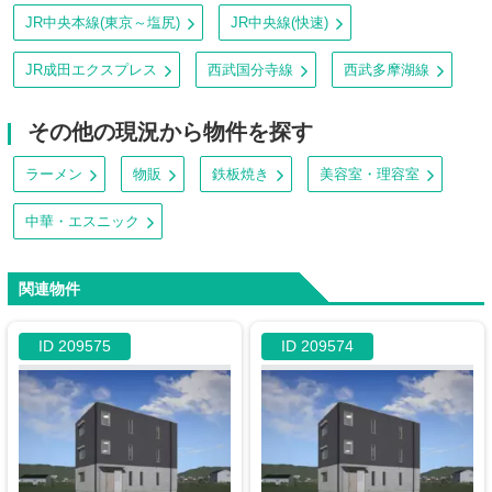
JR中央本線(東京～塩尻)
JR中央線(快速)
JR成田エクスプレス
西武国分寺線
西武多摩湖線
その他の現況から物件を探す
ラーメン
物販
鉄板焼き
美容室・理容室
中華・エスニック
関連物件
ID 209575
ID 209574