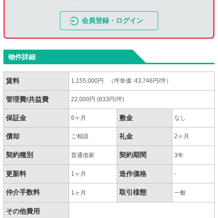
会員登録・ログイン
物件詳細
賃料
1,155,000円 （坪単価: 43,746円/坪）
管理費/共益費
22,000円 (833円/坪)
保証金
敷金
6ヶ月
なし
償却
礼金
ご相談
2ヶ月
契約種別
契約期間
普通借家
3年
更新料
造作価格
1ヶ月
-
仲介手数料
取引様態
1ヶ月
一般
その他費用