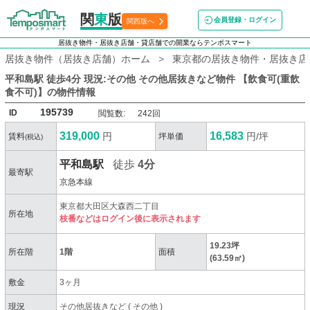
関
東
版
会員登録・ログイン
関西版へ
居抜き物件・居抜き店舗・貸店舗での開業ならテンポスマート
居抜き物件（居抜き店舗）ホーム
東京都の居抜き物件・居抜き店
平和島駅 徒歩4分 現況:その他 その他居抜きなど物件 【飲食可(重飲
食不可)】
の物件情報
195739
ID
閲覧数:
242回
319,000
16,583
円
円/坪
賃料
坪単価
(税込)
平和島駅
徒歩
4分
最寄駅
京急本線
東京都大田区大森西二丁目
所在地
枝番などはログイン後に表示されます
19.23坪
所在階
1階
面積
(63.59㎡)
敷金
3ヶ月
現況
その他居抜きなど
(
その他
)