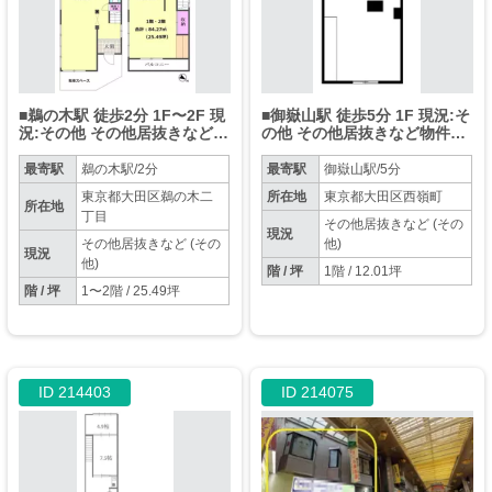
■鵜の木駅 徒歩2分 1F〜2F 現
■御嶽山駅 徒歩5分 1F 現況:そ
況:その他 その他居抜きなど物
の他 その他居抜きなど物件
件 【重飲食相談、民泊不可】
【重飲食不可】
最寄駅
鵜の木駅/2分
最寄駅
御嶽山駅/5分
東京都大田区鵜の木二
所在地
東京都大田区西嶺町
所在地
丁目
その他居抜きなど (その
現況
その他居抜きなど (その
他)
現況
他)
階 / 坪
1階 / 12.01坪
階 / 坪
1〜2階 / 25.49坪
ID 214403
ID 214075