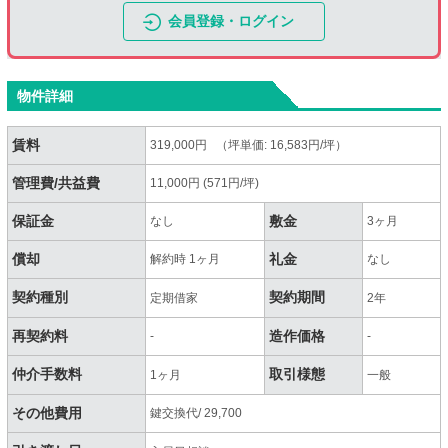
会員登録・ログイン
物件詳細
賃料
319,000円 （坪単価: 16,583円/坪）
管理費/共益費
11,000円 (571円/坪)
保証金
敷金
なし
3ヶ月
償却
礼金
解約時 1ヶ月
なし
契約種別
契約期間
定期借家
2年
再契約料
造作価格
-
-
仲介手数料
取引様態
1ヶ月
一般
その他費用
鍵交換代/ 29,700