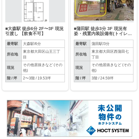
■大森駅 徒歩6分 2F〜3F 現況
■蒲田駅 徒歩3分 3F 現況有
引渡し 【飲食不可】
姿・残置内装設備有(トイレ・
流し台等)他要確認【業種要確
認・飲食不可】
最寄駅
大森駅/6分
最寄駅
蒲田駅/3分
東京都大田区山王三丁
東京都大田区西蒲田七
所在地
所在地
目
丁目
その他居抜きなど (その
その他居抜きなど (その
現況
現況
他)
他)
階 / 坪
2〜3階 / 19.53坪
階 / 坪
3階 / 24.59坪