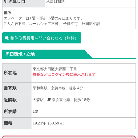
引き渡し日
入居日相談
備考
エレベーターは1階・3階・5階のみ止まります。
2 人入居不可、ルームシェア不可、 子供不可、外国籍相談
物件取得費用を問い合わせる（無料）
周辺環境 / 立地
東京都大田区大森西二丁目
所在地
枝番などはログイン後に表示されます
最寄駅
平和島駅
京急本線
徒歩 4分
近隣駅
大森駅
JR京浜東北線
徒歩 18分
所在階
1階
面積
19.23坪（63.59㎡）