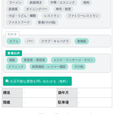
ラーメン
鉄板焼き
中華・エスニック
焼肉
居酒屋
ダイニングバー
寿司・割烹
そば・うどん・麺類
レストラン
ファミリーレストラン
ファストフード
飲食(その他)
軽飲食
カフェ
バー
クラブ・キャバクラ
食物販
飲食以外
物販
美容室・理容室
エステ・マッサージ・サロン
クリニック
娯楽施設・レジャー施設
その他
出店可能な業態を問い合わせる（無料）
構造
築年月
-
-
階建
駐車場
-
-