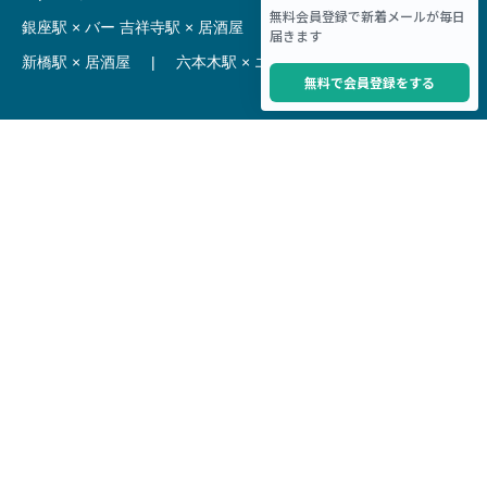
銀座駅 × バー
吉祥寺駅 × 居酒屋
|
麻布十番駅 × レストラン
新橋駅 × 居酒屋
|
六本木駅 × エステ・マッサージ・サロン
【駅】
新宿駅 居抜き物件
|
渋谷駅 居抜き物件
池袋駅 居抜き物件
|
横浜駅 居抜き物件
秋葉原駅 居抜き物件
|
六本木駅 居抜き物件
赤坂見附駅 居抜き物件
|
神田駅 居抜き物件
銀座駅 居抜き物件
|
吉祥寺駅 居抜き物件
梅田駅 居抜き物件
|
心斎橋駅 居抜き物件
本町駅 居抜き物件
|
尼崎駅 居抜き物件
三ノ宮駅 居抜き物件
|
京都駅 居抜き物件
烏丸駅 居抜き物件
|
四条駅 居抜き物件
Copyright © Hoct System corp. All rights reserved.