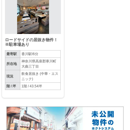
ロードサイドの居抜き物件！
※駐車場あり
最寄駅
香川駅/6分
神奈川県高座郡寒川町
所在地
大曲三丁目
飲食居抜き (中華・エス
現況
ニック)
階 / 坪
1階 / 43.54坪