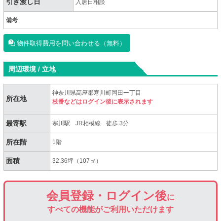
引き渡し日
入居日相談
備考
物件取得費用を問い合わせる（無料）
周辺環境 / 立地
神奈川県高座郡寒川町岡田一丁目
所在地
枝番などはログイン後に表示されます
最寄駅
寒川駅
JR相模線
徒歩 3分
所在階
1階
面積
32.36坪（107㎡）
会員登録・ログイン後
に
すべての機能がご利用いただけます