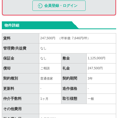
会員登録・ログイン
物件詳細
賃料
247,500円 （坪単価: 7,646円/坪）
管理費/共益費
なし
保証金
敷金
なし
1,125,000円
償却
礼金
ご相談
247,500円
契約種別
契約期間
普通借家
3年
更新料
造作価格
-
-
仲介手数料
取引様態
1ヶ月
一般
その他費用