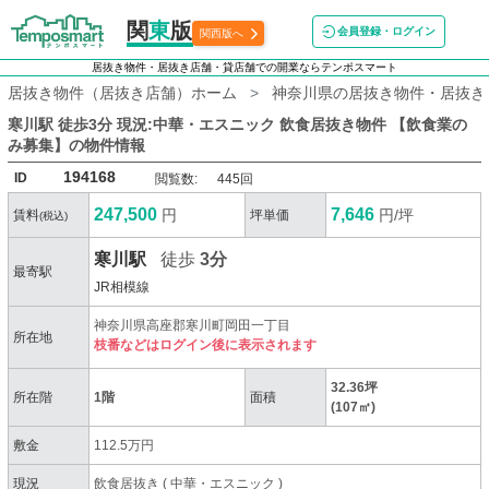
関
東
版
会員登録・ログイン
関西版へ
居抜き物件・居抜き店舗・貸店舗での開業ならテンポスマート
居抜き物件（居抜き店舗）ホーム
神奈川県の居抜き物件・居抜き
寒川駅 徒歩3分 現況:中華・エスニック 飲食居抜き物件 【飲食業の
み募集】
の物件情報
194168
ID
閲覧数:
445回
247,500
7,646
円
円/坪
賃料
坪単価
(税込)
寒川駅
徒歩
3分
最寄駅
JR相模線
神奈川県高座郡寒川町岡田一丁目
所在地
枝番などはログイン後に表示されます
32.36坪
所在階
1階
面積
(107㎡)
敷金
112.5万円
現況
飲食居抜き
(
中華・エスニック
)