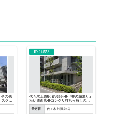
ID 214553
他 その他
代々木上原駅 徒歩6分◆『井の頭通り』
・スクー
沿い路面店◆コンクリ打ちっ放しのデ
ザイナーズマンション◆業種要相談◆
最寄駅
代々木上原駅/6分