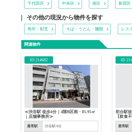
千代田区
中央区
港区
新宿区
その他の現況から物件を探す
寿司・割烹
そば・うどん・麺類
レス
関連物件
ID 214682
ID 21
≪渋谷駅 徒歩4分｜4階B区画・85.95㎡
初台駅徒歩
｜店舗事務所≫
【飲食
最寄駅
渋谷駅/4分
最寄駅