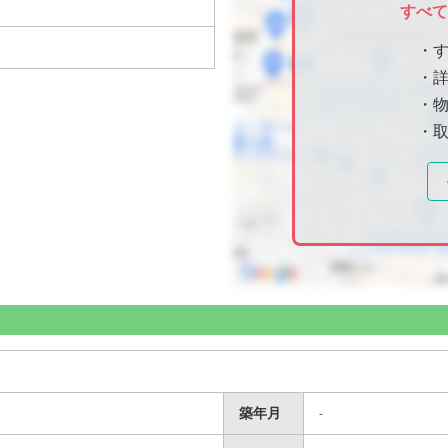
すべ
・
・
・物
・
築年月
-