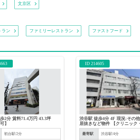
文京区
トラン
ファミリーレストラン
ファストフード
4663
ID 214605
2分 賃料71.4万円 43.3坪
渋谷駅 徒歩4分 4F 現況:その
不可】
居抜きなど物件 【クリニック
ル相談可能】
初台駅/2分
最寄駅
渋谷駅/4分