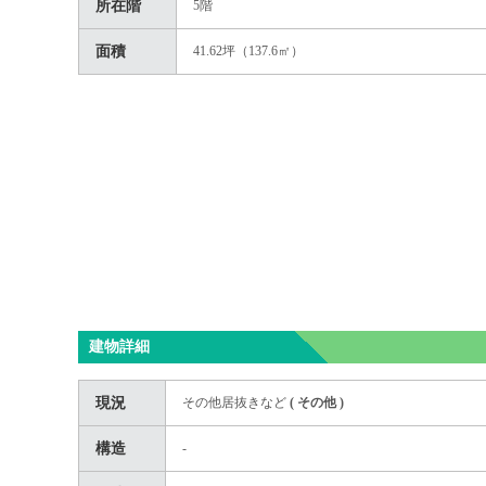
所在階
5階
面積
41.62坪（137.6㎡）
建物詳細
現況
その他居抜きなど
(
その他
)
構造
-