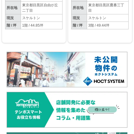
東京都目黒区自由が丘
東京都目黒区鷹番三丁
所在地
所在地
二丁目
目
現況
スケルトン
現況
スケルトン
階 / 坪
1階 / 44.85坪
階 / 坪
3階 / 49.44坪