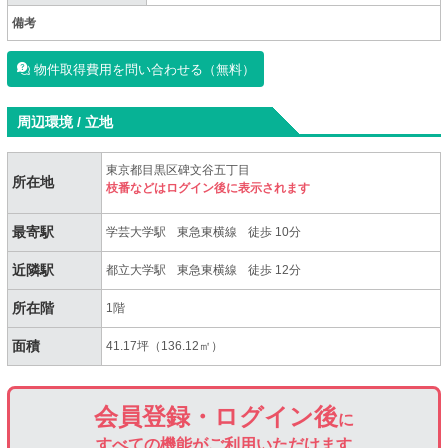
備考
物件取得費用を問い合わせる（無料）
周辺環境 / 立地
東京都目黒区碑文谷五丁目
所在地
枝番などはログイン後に表示されます
最寄駅
学芸大学駅
東急東横線
徒歩 10分
近隣駅
都立大学駅
東急東横線
徒歩 12分
所在階
1階
面積
41.17坪（136.12㎡）
会員登録・ログイン後
に
すべての機能がご利用いただけます