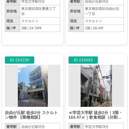
最寄駅
学芸大学駅/2分
最寄駅
自由が丘駅/4分
東京都目黒区鷹番三丁
東京都目黒区自由が丘
所在地
所在地
目
一丁目
現況
スケルトン
現況
スケルトン
階 / 坪
3階 / 24.78坪
階 / 坪
1階 / 28.4坪
ID 214230
ID 214043
自由が丘駅 徒歩2分 スケルト
≪学芸大学駅 徒歩2分｜3階・
ン物件 【業種相談】
163.47㎡｜飲食相談（分割相
談）≫
最寄駅
自由が丘駅/2分
最寄駅
学芸大学駅/3分