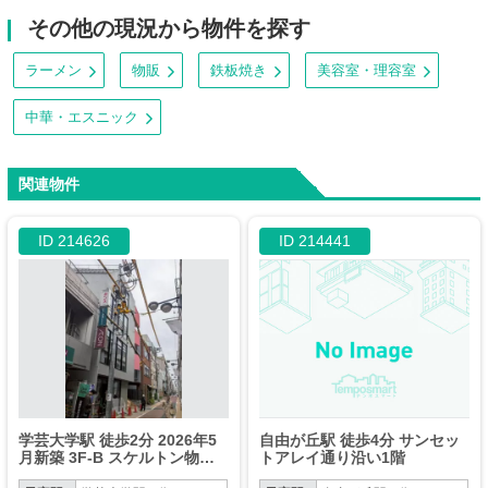
その他の現況から物件を探す
ラーメン
物販
鉄板焼き
美容室・理容室
中華・エスニック
関連物件
ID 214626
ID 214441
学芸大学駅 徒歩2分 2026年5
自由が丘駅 徒歩4分 サンセッ
月新築 3F-B スケルトン物件
トアレイ通り沿い1階
【飲食可】