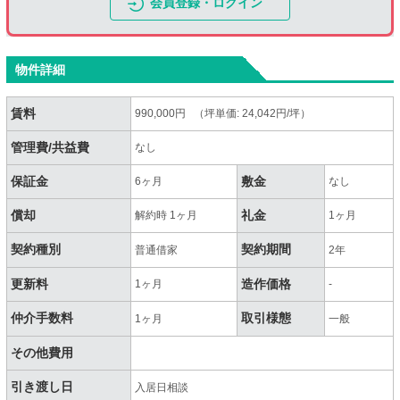
会員登録・ログイン
物件詳細
賃料
990,000円 （坪単価: 24,042円/坪）
管理費/共益費
なし
保証金
敷金
6ヶ月
なし
償却
礼金
解約時 1ヶ月
1ヶ月
契約種別
契約期間
普通借家
2年
更新料
造作価格
1ヶ月
-
仲介手数料
取引様態
1ヶ月
一般
その他費用
引き渡し日
入居日相談