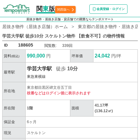
関
東
版
会員登録・ログイン
関西版へ
居抜き物件・居抜き店舗・貸店舗での開業ならテンポスマート
居抜き物件（居抜き店舗）ホーム
東京都の居抜き物件・居抜き店
学芸大学駅 徒歩10分 スケルトン物件 【飲食不可】
の物件情報
188605
ID
閲覧数:
339回
990,000
24,042
円
円/坪
賃料
坪単価
(税込)
学芸大学駅
徒歩
10分
最寄駅
東急東横線
東京都目黒区碑文谷五丁目
所在地
枝番などはログイン後に表示されます
41.17坪
所在階
1階
面積
(136.12㎡)
保証金
6ヶ月
現況
スケルトン