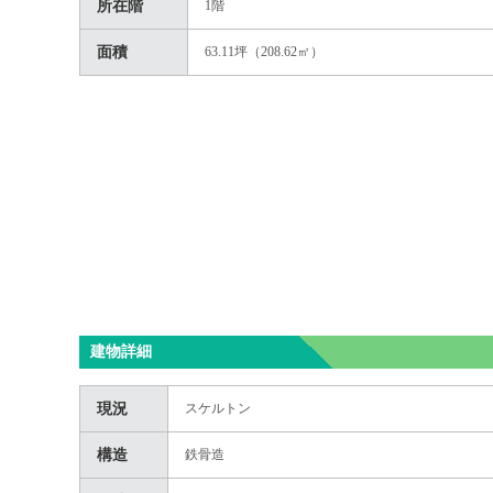
所在階
1階
面積
63.11坪（208.62㎡）
建物詳細
現況
スケルトン
構造
鉄骨造