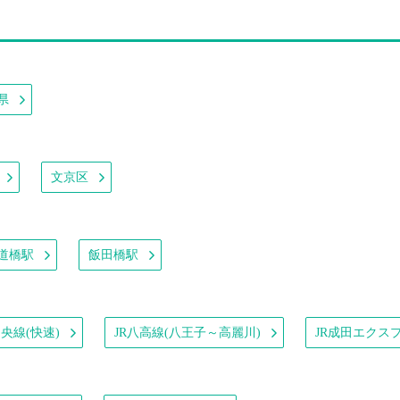
県
文京区
道橋駅
飯田橋駅
中央線(快速)
JR八高線(八王子～高麗川)
JR成田エクス