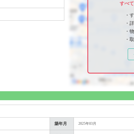
すべ
・
・
・物
・
築年月
2025年03月