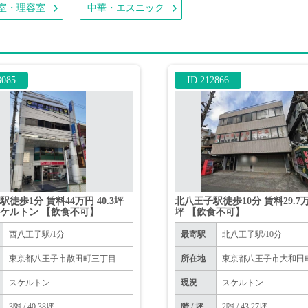
室・理容室
中華・エスニック
3085
ID 212866
徒歩1分 賃料44万円 40.3坪
北八王子駅徒歩10分 賃料29.7万
ケルトン 【飲食不可】
坪 【飲食不可】
西八王子駅/1分
最寄駅
北八王子駅/10分
東京都八王子市散田町三丁目
所在地
東京都八王子市大和田
スケルトン
現況
スケルトン
3階 / 40.38坪
階 / 坪
2階 / 43.27坪