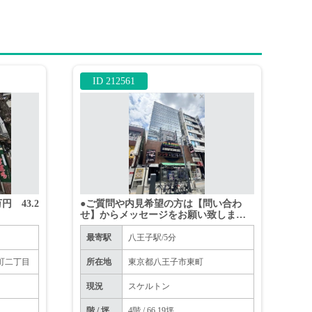
ID 212561
円 43.2
●ご質問や内見希望の方は【問い合わ
せ】からメッセージをお願い致します
●※お電話はお控えください。
最寄駅
八王子駅/5分
町二丁目
所在地
東京都八王子市東町
現況
スケルトン
階 / 坪
4階 / 66.19坪