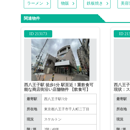
ラーメン
物販
鉄板焼き
美容
関連物件
ID 213173
ID 21
西八王子駅 徒歩1分 駅至近！重飲食可
西八王子駅
能な商店街沿い店舗物件 【飲食可】
現状：ス
最寄駅
西八王子駅/1分
最寄駅
所在地
東京都八王子市千人町二丁目
所在地
現況
スケルトン
現況
階 / 坪
2階 / 49坪
階 / 坪