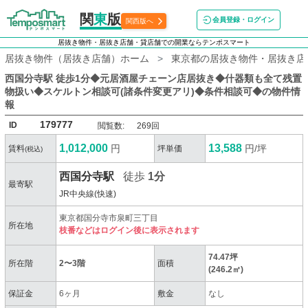
関
東
版
会員登録・ログイン
関西版へ
居抜き物件・居抜き店舗・貸店舗での開業ならテンポスマート
居抜き物件（居抜き店舗）ホーム
東京都の居抜き物件・居抜き店
西国分寺駅 徒歩1分◆元居酒屋チェーン店居抜き◆什器類も全て残置
物扱い◆スケルトン相談可(諸条件変更アリ)◆条件相談可◆
の物件情
報
179777
ID
閲覧数:
269回
1,012,000
13,588
円
円/坪
賃料
坪単価
(税込)
西国分寺駅
徒歩
1分
最寄駅
JR中央線(快速)
東京都国分寺市泉町三丁目
所在地
枝番などはログイン後に表示されます
74.47坪
所在階
2〜3階
面積
(246.2㎡)
保証金
6ヶ月
敷金
なし