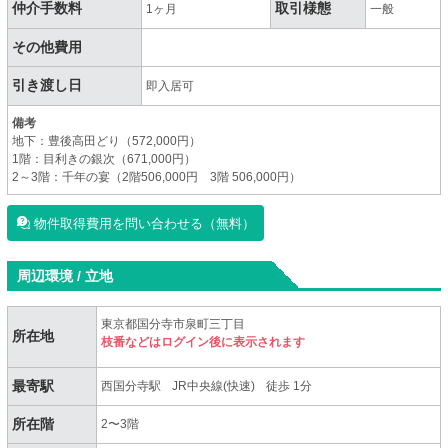
仲介手数料
取引様態
1ヶ月
一般
その他費用
引き渡し日
即入居可
備考
地下：豊後高田どり（572,000円）
1階：目利きの銀次（671,000円）
2～3階：千年の宴（2階506,000円 3階 506,000円）
物件取得費用を問い合わせる（無料）
周辺環境 / 立地
東京都国分寺市泉町三丁目
所在地
枝番などはログイン後に表示されます
最寄駅
西国分寺駅
JR中央線(快速)
徒歩 1分
所在階
2〜3階