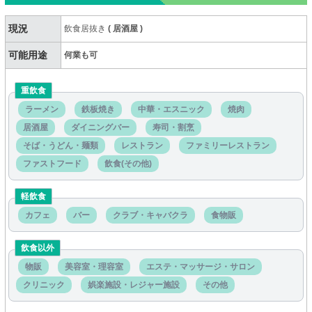
現況
飲食居抜き
(
居酒屋
)
可能用途
何業も可
重飲食
ラーメン
鉄板焼き
中華・エスニック
焼肉
居酒屋
ダイニングバー
寿司・割烹
そば・うどん・麺類
レストラン
ファミリーレストラン
ファストフード
飲食(その他)
軽飲食
カフェ
バー
クラブ・キャバクラ
食物販
飲食以外
物販
美容室・理容室
エステ・マッサージ・サロン
クリニック
娯楽施設・レジャー施設
その他