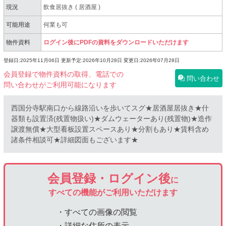
現況
飲食居抜き
(
居酒屋
)
可能用途
何業も可
物件資料
ログイン後にPDFの資料をダウンロードいただけます
登録日:2025年11月06日
更新予定:2026年10月28日
変更日:2026年07月28日
会員登録で物件資料の取得、電話での
問い合わせ
問い合わせがご利用可能になります
西国分寺駅南口から線路沿いを歩いてスグ★居酒屋居抜き★什
器類も設置済(残置物扱い)★ダムウェーターあり(残置物)★造作
譲渡無償★大型看板設置スペースあり★分割もあり★賃料含め
諸条件相談可★詳細図面もございます★
会員登録・ログイン後
に
すべての機能がご利用いただけます
・すべての画像の閲覧
・詳細な住所の表示