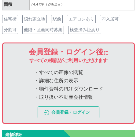
面積
74.47坪（246.2㎡）
住宅街
隠れ家立地
駅前
エアコンあり
即入居可
分割可
他階・区画同時募集
検査済み証あり
会員登録・ログイン後
に
すべての機能がご利用いただけます
・すべての画像の閲覧
・詳細な住所の表示
・物件資料のPDFダウンロード
・取り扱い不動産会社情報
会員登録・ログイン
建物詳細