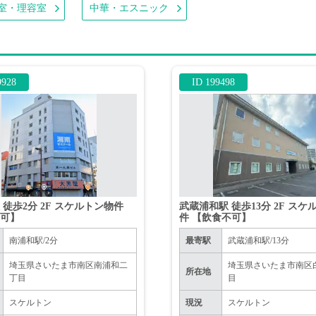
室・理容室
中華・エスニック
9928
ID 199498
 徒歩2分 2F スケルトン物件
武蔵浦和駅 徒歩13分 2F スケ
不可】
件 【飲食不可】
南浦和駅/2分
最寄駅
武蔵浦和駅/13分
埼玉県さいたま市南区南浦和二
埼玉県さいたま市南区
所在地
丁目
目
スケルトン
現況
スケルトン