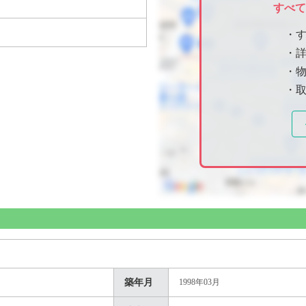
すべ
・
・
・物
・
築年月
1998年03月