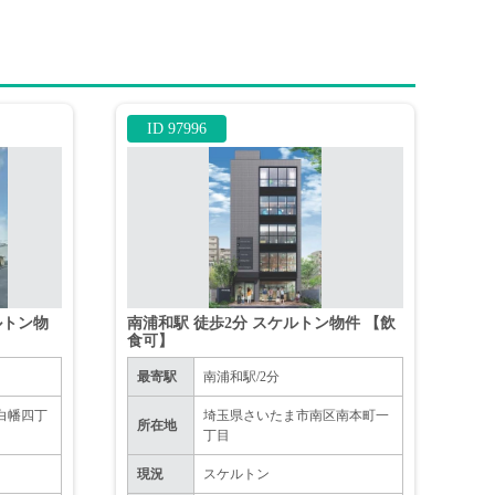
ID 97996
ルトン物
南浦和駅 徒歩2分 スケルトン物件 【飲
食可】
最寄駅
南浦和駅/2分
白幡四丁
埼玉県さいたま市南区南本町一
所在地
丁目
現況
スケルトン