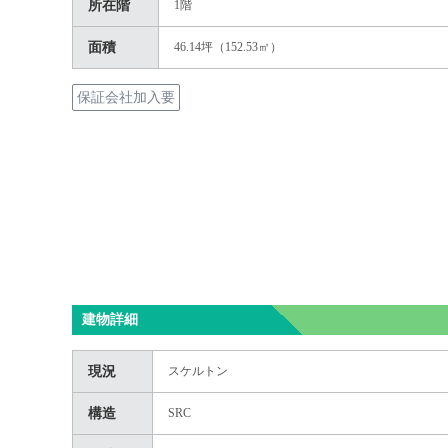
所在階
1階
面積
46.14坪（152.53㎡）
保証会社加入要
建物詳細
現況
スケルトン
構造
SRC