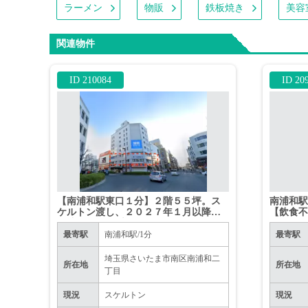
ラーメン
物販
鉄板焼き
美容
関連物件
ID 210084
ID 20
【南浦和駅東口１分】２階５５坪。ス
南浦和駅
ケルトン渡し、２０２７年１月以降引
【飲食
き渡し。ジム系、飲食不可
最寄駅
南浦和駅/1分
最寄駅
埼玉県さいたま市南区南浦和二
所在地
所在地
丁目
現況
スケルトン
現況