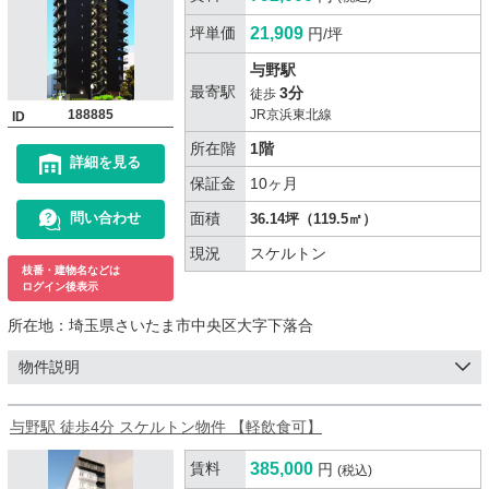
坪単価
21,909
円/坪
与野駅
最寄駅
3分
徒歩
188885
JR京浜東北線
ID
所在階
1階
詳細を見る
保証金
10ヶ月
面積
問い合わせ
36.14坪（119.5㎡）
現況
スケルトン
枝番・建物名などは
ログイン後表示
所在地：
埼玉県さいたま市中央区大字下落合
物件説明
与野駅 徒歩4分 スケルトン物件 【軽飲食可】
賃料
385,000
円
(税込)