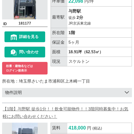
坪単価
22,098
円/坪
与野駅
最寄駅
2分
徒歩
181177
JR京浜東北線
ID
所在階
1階
詳細を見る
保証金
5ヶ月
面積
問い合わせ
18.91坪（62.53㎡）
現況
スケルトン
枝番・建物名などは
ログイン後表示
所在地：
埼玉県さいたま市浦和区上木崎一丁目
物件説明
【1階】与野駅 徒歩1分！！飲食可能物件！！3階同時募集中！お気
軽にお問い合わせください！
賃料
418,000
円
(税込)