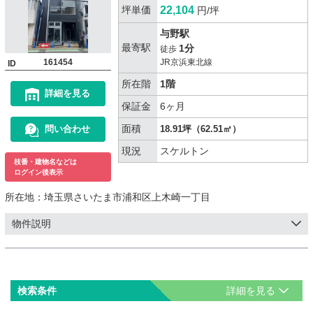
坪単価
22,104
円/坪
与野駅
最寄駅
1分
徒歩
161454
JR京浜東北線
ID
所在階
1階
詳細を見る
保証金
6ヶ月
面積
問い合わせ
18.91坪（62.51㎡）
現況
スケルトン
枝番・建物名などは
ログイン後表示
所在地：
埼玉県さいたま市浦和区上木崎一丁目
物件説明
検索条件