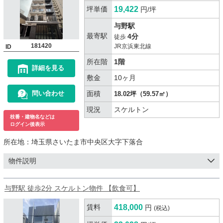
坪単価
19,422
円/坪
与野駅
最寄駅
4分
徒歩
181420
JR京浜東北線
ID
所在階
1階
詳細を見る
敷金
10ヶ月
面積
問い合わせ
18.02坪（59.57㎡）
現況
スケルトン
枝番・建物名などは
ログイン後表示
所在地：
埼玉県さいたま市中央区大字下落合
物件説明
与野駅 徒歩2分 スケルトン物件 【飲食可】
賃料
418,000
円
(税込)