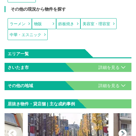
その他の現況から物件を探す
ラーメン
物販
鉄板焼き
美容室・理容室
中華・エスニック
エリア一覧
さいたま市
その他の地域
居抜き物件・貸店舗 | 主な成約事例