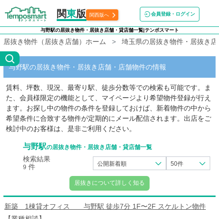
関
東
版
会員登録・ログイン
関西版へ
与野駅の居抜き物件・居抜き店舗・貸店舗一覧|テンポスマート
居抜き物件（居抜き店舗）ホーム
埼玉県の居抜き物件・居抜き店
与野駅の居抜き物件・居抜き店舗・店舗物件の情報
賃料、坪数、現況、最寄り駅、徒歩分数等での検索も可能です。ま
た、会員様限定の機能として、マイページより希望物件登録が行え
ます。お探し中の物件の条件を登録しておけば、新着物件の中から
希望条件に合致する物件が定期的にメール配信されます。出店をご
検討中のお客様は、是非ご利用ください。
与野駅
の居抜き物件・居抜き店舗・貸店舗一覧
検索結果
公開新着順
50件
件
9
居抜きについて詳しく知る
新築 1棟貸オフィス 与野駅 徒歩7分 1F〜2F スケルトン物件
【業種相談】