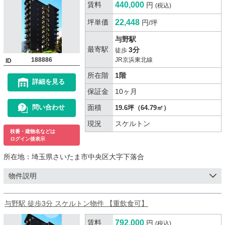
賃料
440,000
円
(税込)
坪単価
22,448
円/坪
与野駅
最寄駅
3分
徒歩
188886
JR京浜東北線
ID
所在階
1階
詳細を見る
保証金
10ヶ月
面積
問い合わせ
19.6坪（64.79㎡）
現況
スケルトン
枝番・建物名などは
ログイン後表示
所在地：
埼玉県さいたま市中央区大字下落合
物件説明
与野駅 徒歩3分 スケルトン物件 【重飲食可】
賃料
792,000
円
(税込)