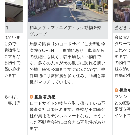
大門
駒沢大学：ファニメディック動物医療
勝どき：
グループ
優れていま
高級食パ
いもので
タワーマ
駒沢公園通りのロードサイドに大型動物
中階物件な
に比べて
病院がOPEN！ 角地にあり、車道から
面に大きな
めます。
の視認性も良く、駐車場も広い物件で
入る物件で
の物件で
す。多くの人々が犬の散歩に訪れる憩い
の高い施術
味を追い
の地、駒沢公園まですぐの立地です。物
ています。
住民の生
件周辺には富裕層が多く住み、商圏と業
種がマッチしています。
担当者
であれば、
マンショ
担当者所感
さ、専用導
との協調
ロードサイドの物件を取り扱っている不
。
限等を事
動産会社は限られます。多様な不動産会
イントで
社が集まるテンポスマートなら、そうい
った不動産会社に出会える可能性があり
ます。