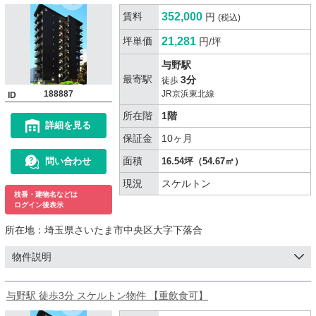
賃料
352,000
円
(税込)
坪単価
21,281
円/坪
与野駅
最寄駅
3分
徒歩
188887
JR京浜東北線
ID
所在階
1階
詳細を見る
保証金
10ヶ月
面積
問い合わせ
16.54坪（54.67㎡）
現況
スケルトン
枝番・建物名などは
ログイン後表示
所在地：
埼玉県さいたま市中央区大字下落合
物件説明
与野駅 徒歩3分 スケルトン物件 【重飲食可】