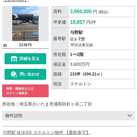
賃料
3,960,000
円
(税込)
坪単価
18,857
円/坪
与野駅
最寄駅
7分
徒歩
213675
JR京浜東北線
ID
所在階
1〜2階
詳細を見る
保証金
3,600万円
面積
問い合わせ
210坪（694.21㎡）
現況
スケルトン
枝番・建物名などは
ログイン後表示
所在地：
埼玉県さいたま市浦和区針ヶ谷二丁目
物件説明
与野駅 徒歩3分 スケルトン物件 【重飲食可】