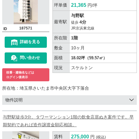
坪単価
21,365
円/坪
与野駅
最寄駅
4分
徒歩
187571
JR京浜東北線
ID
所在階
1階
詳細を見る
敷金
10ヶ月
面積
問い合わせ
18.02坪（59.57㎡）
現況
スケルトン
枝番・建物名などは
ログイン後表示
所在地：
埼玉県さいたま市中央区大字下落合
物件説明
与野駅徒歩3分。タワーマンション1階の飲食店居ぬき案件です。早
期契約であれば造作譲渡金額応相談。
賃料
275,000
円
(税込)