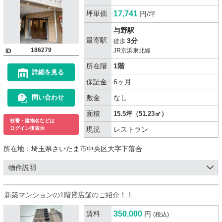
坪単価
17,741
円/坪
与野駅
最寄駅
3分
徒歩
186279
JR京浜東北線
ID
所在階
1階
詳細を見る
保証金
6ヶ月
敷金
なし
問い合わせ
面積
15.5坪（51.23㎡）
枝番・建物名などは
現況
レストラン
ログイン後表示
所在地：
埼玉県さいたま市中央区大字下落合
物件説明
新築マンションの1階貸店舗のご紹介！！
賃料
350,000
円
(税込)