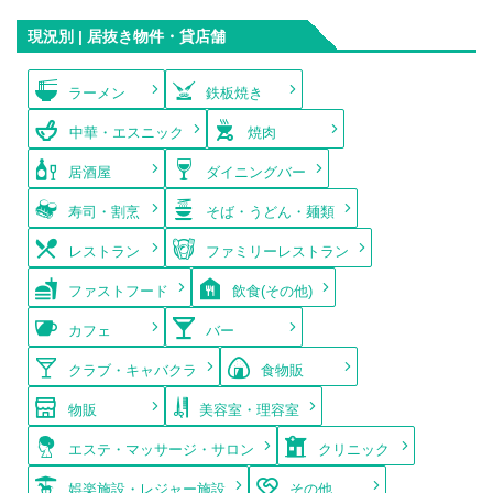
現況別 | 居抜き物件・貸店舗
ラーメン
鉄板焼き
中華・エスニック
焼肉
居酒屋
ダイニングバー
寿司・割烹
そば・うどん・麺類
レストラン
ファミリーレストラン
ファストフード
飲食(その他)
カフェ
バー
クラブ・キャバクラ
食物販
物販
美容室・理容室
エステ・マッサージ・サロン
クリニック
娯楽施設・レジャー施設
その他