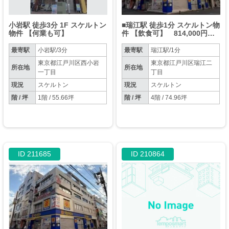
小岩駅 徒歩3分 1F スケルトン
■瑞江駅 徒歩1分 スケルトン物
物件 【何業も可】
件 【飲食可】 814,000円税
込
最寄駅
小岩駅/3分
最寄駅
瑞江駅/1分
東京都江戸川区西小岩
東京都江戸川区瑞江二
所在地
所在地
一丁目
丁目
現況
スケルトン
現況
スケルトン
階 / 坪
1階 / 55.66坪
階 / 坪
4階 / 74.96坪
ID 211685
ID 210864