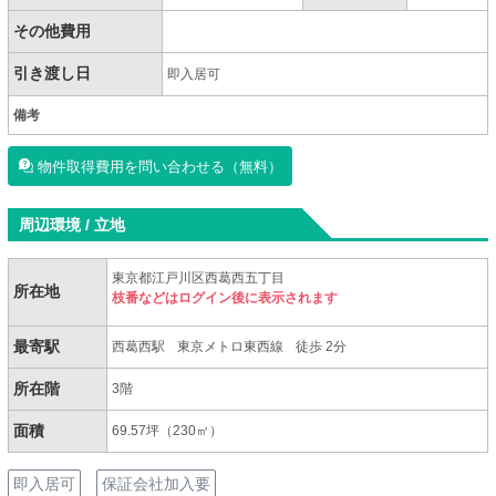
その他費用
引き渡し日
即入居可
備考
物件取得費用を問い合わせる（無料）
周辺環境 / 立地
東京都江戸川区西葛西五丁目
所在地
枝番などはログイン後に表示されます
最寄駅
西葛西駅
東京メトロ東西線
徒歩 2分
所在階
3階
面積
69.57坪（230㎡）
即入居可
保証会社加入要