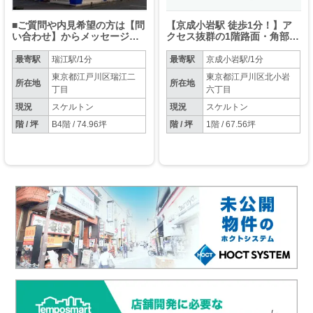
■ご質問や内見希望の方は【問
【京成小岩駅 徒歩1分！】ア
い合わせ】からメッセージを
クセス抜群の1階路面・角部屋
お願い致します■※お電話はお
テナント！
控えください。
最寄駅
瑞江駅/1分
最寄駅
京成小岩駅/1分
東京都江戸川区瑞江二
東京都江戸川区北小岩
所在地
所在地
丁目
六丁目
現況
スケルトン
現況
スケルトン
階 / 坪
B4階 / 74.96坪
階 / 坪
1階 / 67.56坪