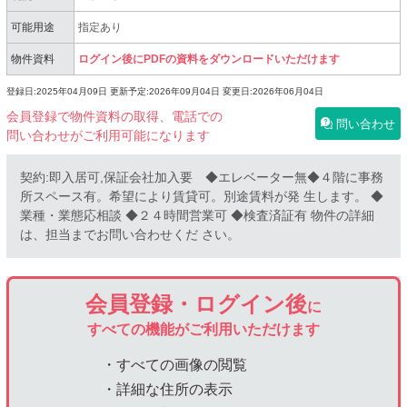
可能用途
指定あり
物件資料
ログイン後にPDFの資料をダウンロードいただけます
登録日:2025年04月09日
更新予定:2026年09月04日
変更日:2026年06月04日
会員登録で物件資料の取得、電話での
問い合わせ
問い合わせがご利用可能になります
契約:即入居可,保証会社加入要 ◆エレベーター無◆４階に事務
所スペース有。希望により賃貸可。別途賃料が発 ⽣します。 ◆
業種・業態応相談 ◆２４時間営業可 ◆検査済証有 物件の詳細
は、担当までお問い合わせくだ さい。
会員登録・ログイン後
に
すべての機能がご利用いただけます
・すべての画像の閲覧
・詳細な住所の表示