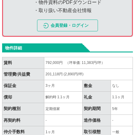
・物件資料のPDFダウンロード
・取り扱い不動産会社情報
会員登録・ログイン
物件詳細
賃料
792,000円 （坪単価: 11,383円/坪）
管理費/共益費
201,118円 (2,890円/坪)
保証金
敷金
3ヶ月
なし
償却
礼金
解約時 1.1ヶ月
1.1ヶ月
契約種別
契約期間
定期借家
5年
再契約料
造作価格
-
-
仲介手数料
取引様態
1ヶ月
一般