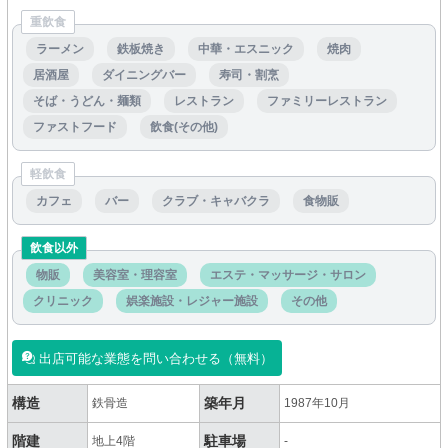
重飲食
ラーメン
鉄板焼き
中華・エスニック
焼肉
居酒屋
ダイニングバー
寿司・割烹
そば・うどん・麺類
レストラン
ファミリーレストラン
ファストフード
飲食(その他)
軽飲食
カフェ
バー
クラブ・キャバクラ
食物販
飲食以外
物販
美容室・理容室
エステ・マッサージ・サロン
クリニック
娯楽施設・レジャー施設
その他
出店可能な業態を問い合わせる（無料）
構造
築年月
鉄骨造
1987年10月
階建
駐車場
地上4階
-