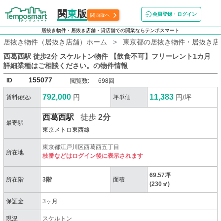
関
東
版
会員登録・ログイン
関西版へ
居抜き物件・居抜き店舗・貸店舗での開業ならテンポスマート
居抜き物件（居抜き店舗）ホーム
東京都の居抜き物件・居抜き店
西葛西駅 徒歩2分 スケルトン物件 【飲食不可】フリーレント1カ月
詳細業種はご相談ください。
の物件情報
155077
ID
閲覧数:
698回
792,000
11,383
円
円/坪
賃料
坪単価
(税込)
西葛西駅
徒歩
2分
最寄駅
東京メトロ東西線
東京都江戸川区西葛西五丁目
所在地
枝番などはログイン後に表示されます
69.57坪
所在階
3階
面積
(230㎡)
保証金
3ヶ月
現況
スケルトン