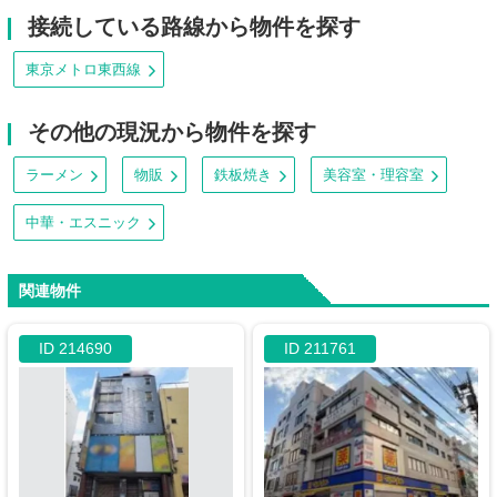
接続している路線から物件を探す
東京メトロ東西線
その他の現況から物件を探す
ラーメン
物販
鉄板焼き
美容室・理容室
中華・エスニック
関連物件
ID 214690
ID 211761