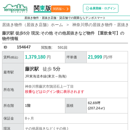
関
東
版
会員登録・ログイン
関西版へ
居抜き物件・居抜き店舗・貸店舗での開業ならテンポスマート
居抜き物件（居抜き店舗）ホーム
神奈川県の居抜き物件・居抜き
藤沢駅 徒歩5分 現況:その他 その他居抜きなど物件 【重飲食可】
の
物件情報
154647
ID
閲覧数:
591回
1,379,180
21,999
円
円/坪
賃料
坪単価
(税込)
藤沢駅
徒歩
5分
最寄駅
JR東海道本線(東京～熱海)
神奈川県藤沢市鵠沼石上一丁目
所在地
枝番などはログイン後に表示されます
62.69坪
所在階
1階
面積
(207.24㎡)
保証金
8ヶ月
現況
その他居抜きなど
(
その他
)