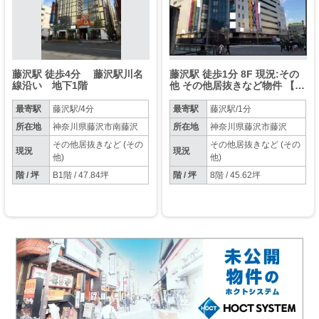
藤沢駅 徒歩4分 藤沢駅川名
藤沢駅 徒歩1分 8F 現況:その
線沿い 地下1階
他 その他居抜きなど物件 【重
飲食可】
最寄駅
藤沢駅/4分
最寄駅
藤沢駅/1分
所在地
神奈川県藤沢市南藤沢
所在地
神奈川県藤沢市藤沢
その他居抜きなど (その
その他居抜きなど (その
現況
現況
他)
他)
階 / 坪
B1階 / 47.84坪
階 / 坪
8階 / 45.62坪