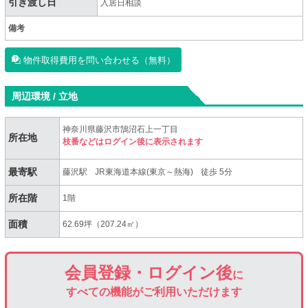
引き渡し日
入居日相談
備考
物件取得費用を問い合わせる（無料）
周辺環境 / 立地
神奈川県藤沢市鵠沼石上一丁目
所在地
枝番などはログイン後に表示されます
最寄駅
藤沢駅
JR東海道本線(東京～熱海)
徒歩 5分
所在階
1階
面積
62.69坪（207.24㎡）
会員登録・ログイン後
に
すべての機能がご利用いただけます