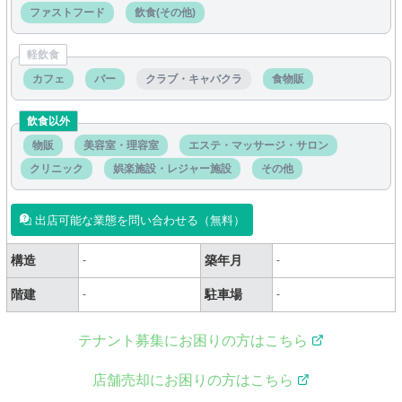
ファストフード
飲食(その他)
軽飲食
カフェ
バー
クラブ・キャバクラ
食物販
飲食以外
物販
美容室・理容室
エステ・マッサージ・サロン
クリニック
娯楽施設・レジャー施設
その他
出店可能な業態を問い合わせる（無料）
構造
築年月
-
-
階建
駐車場
-
-
テナント募集にお困りの方はこちら
店舗売却にお困りの方はこちら