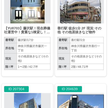
【YU0703】藤沢駅！現在葬儀
善行駅 徒歩1分 2F 現況:その
社運営中！貴重な1棟貸し！駐
他 その他居抜きなど物件
車場4台！
最寄駅
藤沢駅/17分
最寄駅
善行駅/1分
神奈川県藤沢市藤沢一
神奈川県藤沢市善行一
所在地
所在地
丁目
丁目
その他居抜きなど (その
その他居抜きなど (その
現況
現況
他)
他)
階 / 坪
1〜2階 / 42.7坪
階 / 坪
2階 / 48.71坪
ID 207304
ID 204639