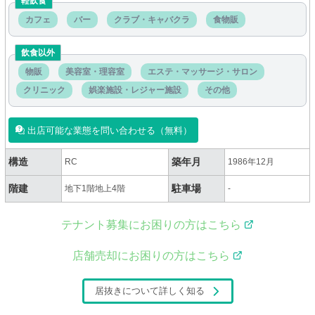
軽飲食
カフェ
バー
クラブ・キャバクラ
食物販
飲食以外
物販
美容室・理容室
エステ・マッサージ・サロン
クリニック
娯楽施設・レジャー施設
その他
出店可能な業態を問い合わせる（無料）
構造
築年月
RC
1986年12月
階建
駐車場
地下1階地上4階
-
テナント募集にお困りの方はこちら
店舗売却にお困りの方はこちら
居抜きについて詳しく知る