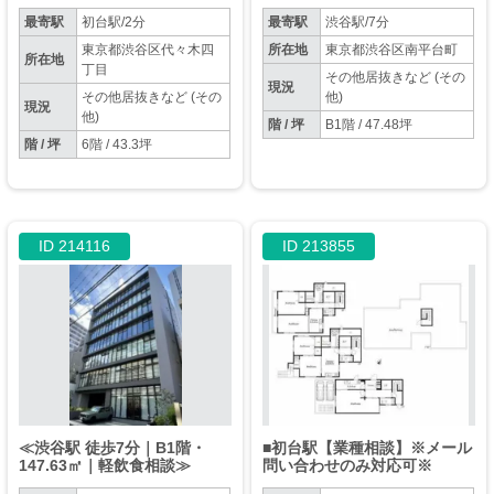
【業種相談、ダンススタジ
オ・録音スタジオに最適】
最寄駅
初台駅/2分
最寄駅
渋谷駅/7分
東京都渋谷区代々木四
所在地
東京都渋谷区南平台町
所在地
丁目
その他居抜きなど (その
現況
その他居抜きなど (その
他)
現況
他)
階 / 坪
B1階 / 47.48坪
階 / 坪
6階 / 43.3坪
ID 214116
ID 213855
≪渋谷駅 徒歩7分｜B1階・
■初台駅【業種相談】※メール
147.63㎡｜軽飲食相談≫
問い合わせのみ対応可※