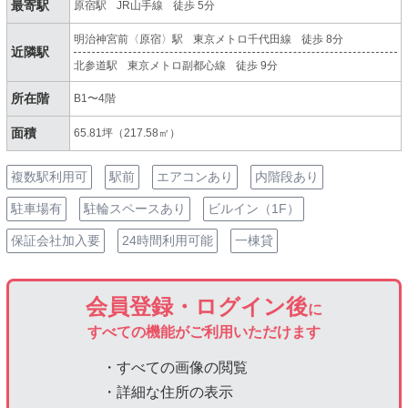
最寄駅
原宿駅
JR山手線
徒歩 5分
明治神宮前〈原宿〉駅
東京メトロ千代田線
徒歩 8分
近隣駅
北参道駅
東京メトロ副都心線
徒歩 9分
所在階
B1〜4階
面積
65.81坪（217.58㎡）
複数駅利用可
駅前
エアコンあり
内階段あり
駐車場有
駐輪スペースあり
ビルイン（1F）
保証会社加入要
24時間利用可能
一棟貸
会員登録・ログイン後
に
すべての機能がご利用いただけます
・すべての画像の閲覧
・詳細な住所の表示