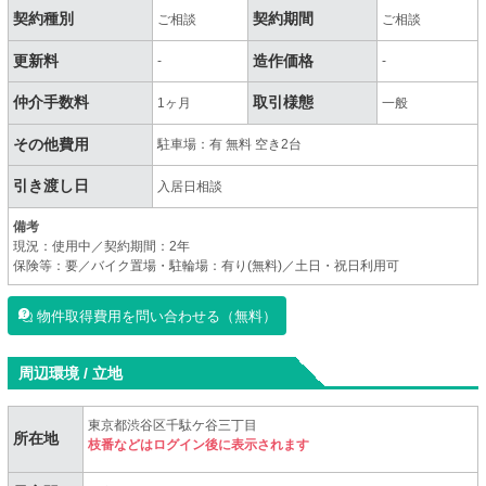
契約種別
契約期間
ご相談
ご相談
更新料
造作価格
-
-
仲介手数料
取引様態
1ヶ月
一般
その他費用
駐車場：有 無料 空き2台
引き渡し日
入居日相談
備考
現況：使用中／契約期間：2年
保険等：要／バイク置場・駐輪場：有り(無料)／土日・祝日利用可
物件取得費用を問い合わせる（無料）
周辺環境 / 立地
東京都渋谷区千駄ケ谷三丁目
所在地
枝番などはログイン後に表示されます