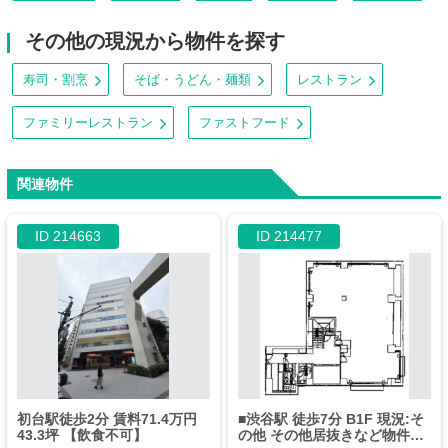
その他の現況から物件を探す
寿司・割烹
そば・うどん・麺類
レストラン
ファミリーレストラン
ファストフード
関連物件
ID 214663
ID 214477
初台駅徒歩2分 賃料71.4万円
■渋谷駅 徒歩7分 B1F 現況:そ
43.3坪 【飲食不可】
の他 その他居抜きなど物件