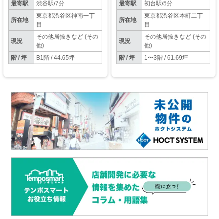
最寄駅
渋谷駅/7分
最寄駅
初台駅/5分
東京都渋谷区神南一丁
東京都渋谷区本町二丁
所在地
所在地
目
目
その他居抜きなど (その
その他居抜きなど (その
現況
現況
他)
他)
階 / 坪
B1階 / 44.65坪
階 / 坪
1〜3階 / 61.69坪