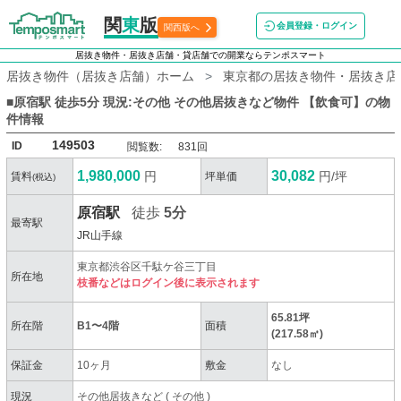
関
東
版
会員登録・ログイン
関西版へ
居抜き物件・居抜き店舗・貸店舗での開業ならテンポスマート
居抜き物件（居抜き店舗）ホーム
東京都の居抜き物件・居抜き店
■原宿駅 徒歩5分 現況:その他 その他居抜きなど物件 【飲食可】
の物
件情報
149503
ID
閲覧数:
831回
1,980,000
30,082
円
円/坪
賃料
坪単価
(税込)
原宿駅
徒歩
5分
最寄駅
JR山手線
東京都渋谷区千駄ケ谷三丁目
所在地
枝番などはログイン後に表示されます
65.81坪
所在階
B1〜4階
面積
(217.58㎡)
保証金
10ヶ月
敷金
なし
現況
その他居抜きなど
(
その他
)