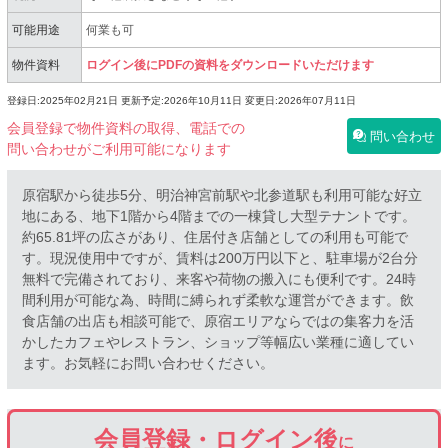
可能用途
何業も可
物件資料
ログイン後にPDFの資料をダウンロードいただけます
登録日:2025年02月21日
更新予定:2026年10月11日
変更日:2026年07月11日
会員登録で物件資料の取得、電話での
問い合わせ
問い合わせがご利用可能になります
原宿駅から徒歩5分、明治神宮前駅や北参道駅も利用可能な好立
地にある、地下1階から4階までの一棟貸し大型テナントです。
約65.81坪の広さがあり、住居付き店舗としての利用も可能で
す。現況使用中ですが、賃料は200万円以下と、駐車場が2台分
無料で完備されており、来客や荷物の搬入にも便利です。24時
間利用が可能な為、時間に縛られず柔軟な運営ができます。飲
食店舗の出店も相談可能で、原宿エリアならではの集客力を活
かしたカフェやレストラン、ショップ等幅広い業種に適してい
ます。お気軽にお問い合わせください。
会員登録・ログイン後
に