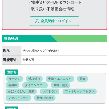
・物件資料のPDFダウンロード
・取り扱い不動産会社情報
会員登録・ログイン
建物詳細
現況
その他居抜きなど
(
その他
)
可能用途
何業も可
重飲食
ラーメン
鉄板焼き
中華・エスニック
焼肉
居酒屋
ダイニングバー
寿司・割烹
そば・うどん・麺類
レストラン
ファミリーレストラン
ファストフード
飲食(その他)