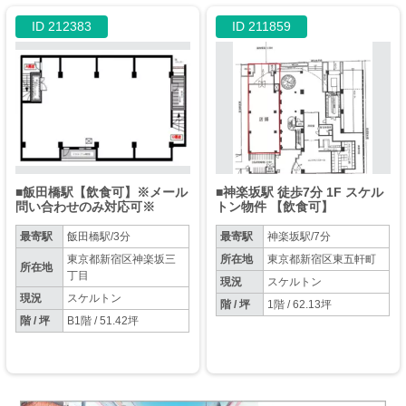
ID 212383
ID 211859
■飯田橋駅【飲食可】※メール
■神楽坂駅 徒歩7分 1F スケル
問い合わせのみ対応可※
トン物件 【飲食可】
最寄駅
飯田橋駅/3分
最寄駅
神楽坂駅/7分
東京都新宿区神楽坂三
所在地
東京都新宿区東五軒町
所在地
丁目
現況
スケルトン
現況
スケルトン
階 / 坪
1階 / 62.13坪
階 / 坪
B1階 / 51.42坪