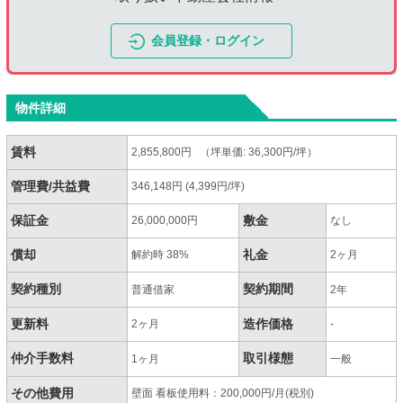
会員登録・ログイン
物件詳細
賃料
2,855,800円 （坪単価: 36,300円/坪）
管理費/共益費
346,148円 (4,399円/坪)
保証金
敷金
26,000,000円
なし
償却
礼金
解約時 38%
2ヶ月
契約種別
契約期間
普通借家
2年
更新料
造作価格
2ヶ月
-
仲介手数料
取引様態
1ヶ月
一般
その他費用
壁面 看板使用料：200,000円/月(税別)