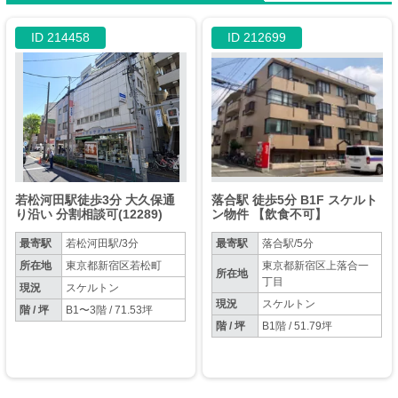
ID 214458
ID 212699
若松河田駅徒歩3分 大久保通
落合駅 徒歩5分 B1F スケルト
り沿い 分割相談可(12289)
ン物件 【飲食不可】
最寄駅
若松河田駅/3分
最寄駅
落合駅/5分
所在地
東京都新宿区若松町
東京都新宿区上落合一
所在地
丁目
現況
スケルトン
現況
スケルトン
階 / 坪
B1〜3階 / 71.53坪
階 / 坪
B1階 / 51.79坪