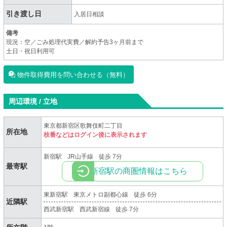
引き渡し日
入居日相談
備考
現況：空／ごみ処理代実費／解約予告3ヶ月前まで
土日・祝日利用可
物件取得費用を問い合わせる（無料）
周辺環境 / 立地
東京都新宿区歌舞伎町二丁目
所在地
枝番などはログイン後に表示されます
新宿駅
JR山手線
徒歩 7分
最寄駅
新宿駅の商圏情報はこちら
東新宿駅
東京メトロ副都心線
徒歩 6分
近隣駅
西武新宿駅
西武新宿線
徒歩 7分