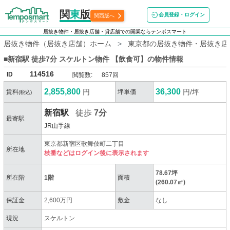
関
東
版
会員登録・ログイン
関西版へ
居抜き物件・居抜き店舗・貸店舗での開業ならテンポスマート
居抜き物件（居抜き店舗）ホーム
東京都の居抜き物件・居抜き店
■新宿駅 徒歩7分 スケルトン物件 【飲食可】
の物件情報
114516
ID
閲覧数:
857回
2,855,800
36,300
円
円/坪
賃料
坪単価
(税込)
新宿駅
徒歩
7分
最寄駅
JR山手線
東京都新宿区歌舞伎町二丁目
所在地
枝番などはログイン後に表示されます
78.67坪
所在階
1階
面積
(260.07㎡)
保証金
2,600万円
敷金
なし
現況
スケルトン