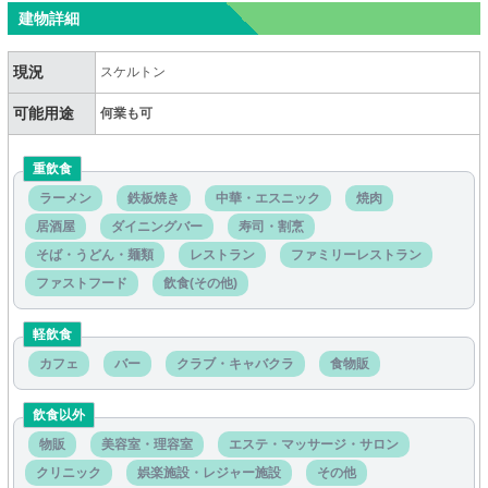
建物詳細
現況
スケルトン
可能用途
何業も可
重飲食
ラーメン
鉄板焼き
中華・エスニック
焼肉
居酒屋
ダイニングバー
寿司・割烹
そば・うどん・麺類
レストラン
ファミリーレストラン
ファストフード
飲食(その他)
軽飲食
カフェ
バー
クラブ・キャバクラ
食物販
飲食以外
物販
美容室・理容室
エステ・マッサージ・サロン
クリニック
娯楽施設・レジャー施設
その他