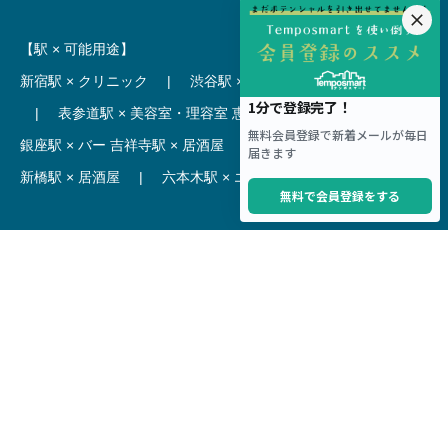
【駅 × 可能用途】
新宿駅 × クリニック
|
渋谷駅 × カフェ
池袋駅 × ラーメン
|
表参道駅 × 美容室・理容室
恵比寿駅 × レストラン
|
銀座駅 × バー
吉祥寺駅 × 居酒屋
|
麻布十番駅 × レストラン
新橋駅 × 居酒屋
|
六本木駅 × エステ・マッサージ・サロン
【駅】
新宿駅 居抜き物件
|
渋谷駅 居抜き物件
池袋駅 居抜き物件
|
横浜駅 居抜き物件
秋葉原駅 居抜き物件
|
六本木駅 居抜き物件
赤坂見附駅 居抜き物件
|
神田駅 居抜き物件
銀座駅 居抜き物件
|
吉祥寺駅 居抜き物件
梅田駅 居抜き物件
|
心斎橋駅 居抜き物件
本町駅 居抜き物件
|
尼崎駅 居抜き物件
三ノ宮駅 居抜き物件
|