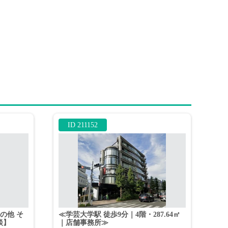
ID 211152
その他 そ
≪学芸大学駅 徒歩9分｜4階・287.64㎡
談】
｜店舗事務所≫