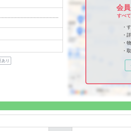
会員
すべ
・
・
・物
・
証あり