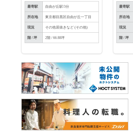
最寄駅
自由が丘駅/3分
最寄駅
所在地
東京都目黒区自由が丘一丁目
所在地
現況
その他居抜きなど (その他)
現況
階 / 坪
2階 / 66.88坪
階 / 坪