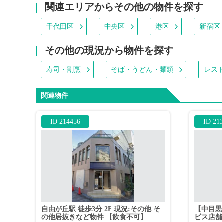
関連エリアからその他の物件を探す
千代田区
中央区
港区
新宿区
その他の現況から物件を探す
寿司・割烹
そば・うどん・麺類
レス
関連物件
ID 214456
ID 21
自由が丘駅 徒歩3分 2F 現況:その他 そ
【中目黒
の他居抜きなど物件 【飲食不可】
ビス店