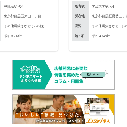
中目黒駅/4分
最寄駅
学芸大学駅/2分
東京都目黒区東山一丁目
所在地
東京都目黒区鷹番三丁
その他居抜きなど (その他)
現況
その他居抜きなど (その
3階 / 63.18坪
階 / 坪
3階 / 49.45坪