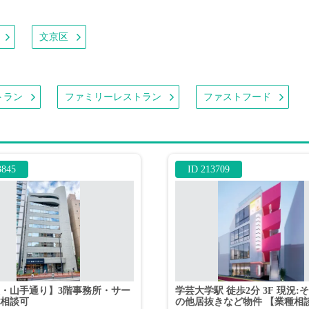
文京区
トラン
ファミリーレストラン
ファストフード
3845
ID 213709
・山手通り】3階事務所・サー
学芸大学駅 徒歩2分 3F 現況:
舗相談可
の他居抜きなど物件 【業種相