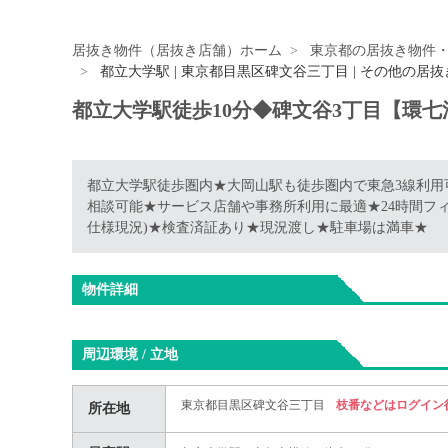
居抜き物件（居抜き店舗）ホーム
東京都の居抜き物件
都立大学駅 | 東京都目黒区碑文谷三丁目 | その他の居
都立大学駅徒歩10分◆碑文谷3丁目【環
都立大学駅徒歩圏内★大岡山駅も徒歩圏内で東急3線利用
相談可能★サービス店舗や事務所利用に最適★24時間フィッ
仕様現況)★検査済証あり★現況渡し★駐車場は満車★
物件詳細
周辺環境 / 立地
東京都目黒区碑文谷三丁目
枝番などはログイン
所在地