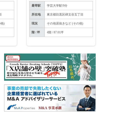
最寄駅
学芸大学駅/9分
目
所在地
東京都目黒区碑文谷五丁目
他)
現況
その他居抜きなど (その他)
階 / 坪
4階 / 87.01坪