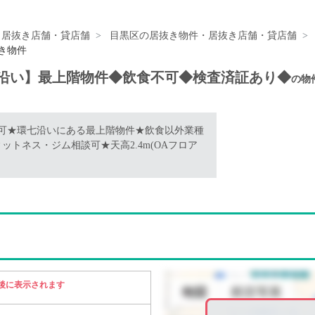
・居抜き店舗・貸店舗
目黒区の居抜き物件・居抜き店舗・貸店舗
抜き物件
七沿い】最上階物件◆飲食不可◆検査済証あり◆
の物
可★環七沿いにある最上階物件★飲食以外業種
トネス・ジム相談可★天高2.4m(OAフロア
後に表示されます