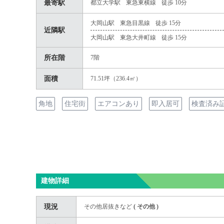
最寄駅
都立大学駅
東急東横線
徒歩 10分
大岡山駅
東急目黒線
徒歩 15分
近隣駅
大岡山駅
東急大井町線
徒歩 15分
所在階
7階
面積
71.51坪（236.4㎡）
角地
住宅街
エアコンあり
即入居可
検査済み
建物詳細
現況
その他居抜きなど
(
その他
)