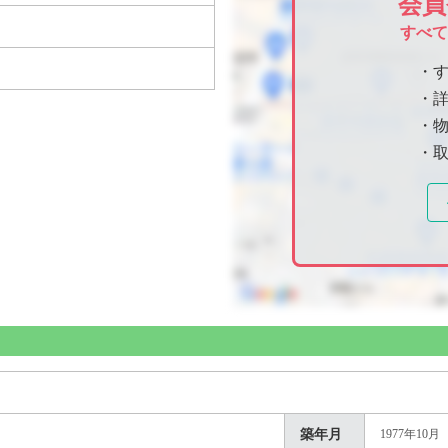
会員
すべ
・
・
・物
・
築年月
1977年10月