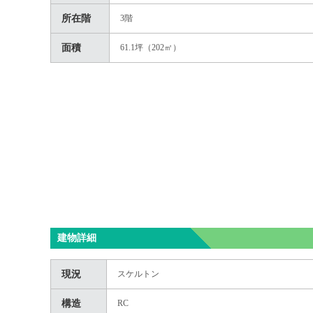
所在階
3階
面積
61.1坪（202㎡）
建物詳細
現況
スケルトン
構造
RC