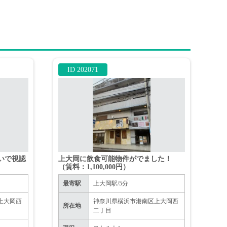
ID 202071
いで視認
上大岡に飲食可能物件がでました！
（賃料：1,100,000円）
最寄駅
上大岡駅/5分
上大岡西
神奈川県横浜市港南区上大岡西
所在地
二丁目