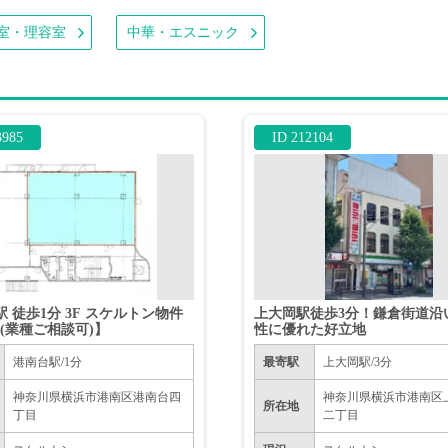
室・理容室
中華・エスニック
3985
ID 212104
駅 徒歩1分 3F スケルトン物件
上大岡駅徒歩3分！鎌倉街道沿
(業種ご相談可)】
性に優れた好立地
港南台駅/1分
最寄駅
上大岡駅/3分
神奈川県横浜市港南区港南台四
神奈川県横浜市港南区
所在地
丁目
二丁目