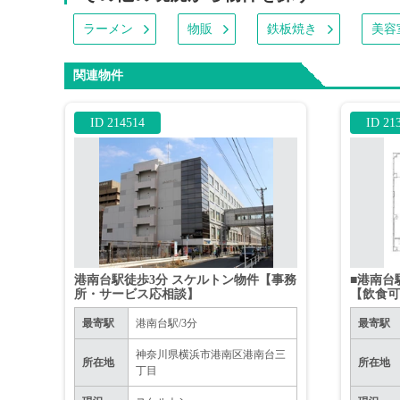
ラーメン
物販
鉄板焼き
美容
関連物件
ID 214514
ID 21
港南台駅徒歩3分 スケルトン物件【事務
■港南台
所・サービス応相談】
【飲食可
最寄駅
港南台駅/3分
最寄駅
神奈川県横浜市港南区港南台三
所在地
所在地
丁目