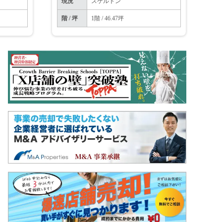
現況
スケルトン
階 / 坪
1階 / 46.47坪