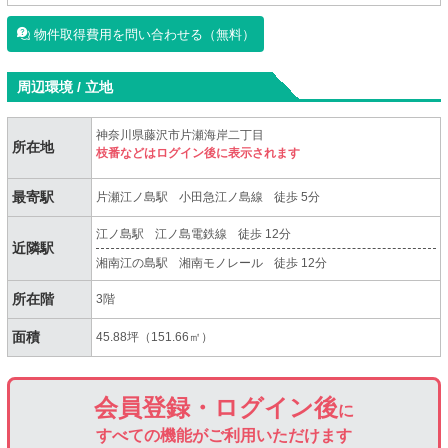
物件取得費用を問い合わせる（無料）
周辺環境 / 立地
神奈川県藤沢市片瀬海岸二丁目
所在地
枝番などはログイン後に表示されます
最寄駅
片瀬江ノ島駅
小田急江ノ島線
徒歩 5分
江ノ島駅
江ノ島電鉄線
徒歩 12分
近隣駅
湘南江の島駅
湘南モノレール
徒歩 12分
所在階
3階
面積
45.88坪（151.66㎡）
会員登録・ログイン後
に
すべての機能がご利用いただけます