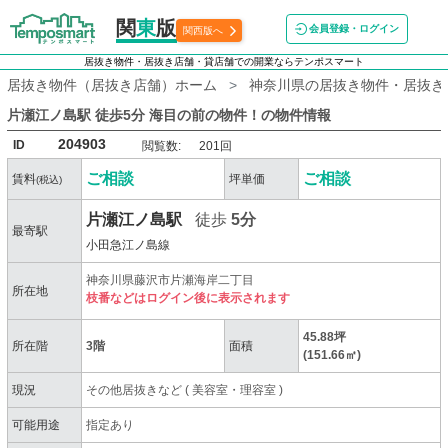
関
東
版
会員登録・ログイン
関西版へ
居抜き物件・居抜き店舗・貸店舗での開業ならテンポスマート
居抜き物件（居抜き店舗）ホーム
神奈川県の居抜き物件・居抜き
片瀬江ノ島駅 徒歩5分 海目の前の物件！
の物件情報
204903
ID
閲覧数:
201回
ご相談
ご相談
賃料
坪単価
(税込)
片瀬江ノ島駅
徒歩
5分
最寄駅
小田急江ノ島線
神奈川県藤沢市片瀬海岸二丁目
所在地
枝番などはログイン後に表示されます
45.88坪
所在階
3階
面積
(151.66㎡)
現況
その他居抜きなど
(
美容室・理容室
)
可能用途
指定あり