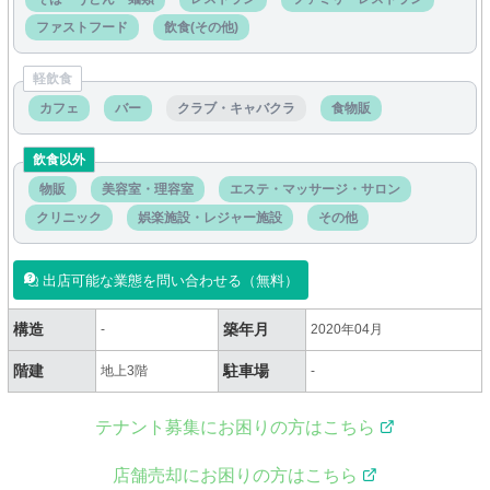
ファストフード
飲食(その他)
軽飲食
カフェ
バー
クラブ・キャバクラ
食物販
飲食以外
物販
美容室・理容室
エステ・マッサージ・サロン
クリニック
娯楽施設・レジャー施設
その他
出店可能な業態を問い合わせる（無料）
構造
築年月
-
2020年04月
階建
駐車場
地上3階
-
テナント募集にお困りの方はこちら
店舗売却にお困りの方はこちら