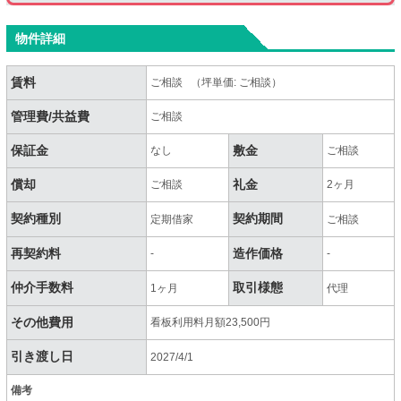
物件詳細
賃料
ご相談 （坪単価: ご相談）
管理費/共益費
ご相談
保証金
敷金
なし
ご相談
償却
礼金
ご相談
2ヶ月
契約種別
契約期間
定期借家
ご相談
再契約料
造作価格
-
-
仲介手数料
取引様態
1ヶ月
代理
その他費用
看板利用料月額23,500円
引き渡し日
2027/4/1
備考