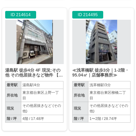
ID 214614
ID 214495
湯島駅 徒歩4分 4F 現況:その
≪浅草橋駅 徒歩3分｜1-2階・
他 その他居抜きなど物件 【飲
95.04㎡｜店舗事務所≫
食相談】
最寄駅
湯島駅/4分
最寄駅
浅草橋駅/3分
東京都台東区上野一丁
東京都台東区柳橋二丁
所在地
所在地
目
目
その他居抜きなど (その
その他居抜きなど (その
現況
現況
他)
他)
階 / 坪
4階 / 17.48坪
階 / 坪
1〜2階 / 28.74坪