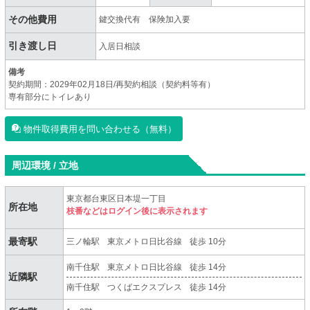
その他費用
鍵交換代有 保険加入要
引き渡し日
入居日相談
備考
契約期間：2029年02月18日/再契約相談（契約料等有）
専有部分にトイレあり
物件取得費用を問い合わせる（無料）
周辺環境 / 立地
東京都台東区日本堤一丁目
所在地
枝番などはログイン後に表示されます
最寄駅
三ノ輪駅
東京メトロ日比谷線
徒歩 10分
南千住駅
東京メトロ日比谷線
徒歩 14分
近隣駅
南千住駅
つくばエクスプレス
徒歩 14分