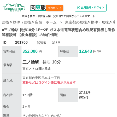
関
東
版
会員登録・ログイン
関西版へ
居抜き物件・居抜き店舗・貸店舗での開業ならテンポスマート
居抜き物件（居抜き店舗）ホーム
東京都の居抜き物件・居抜き店
■三ノ輪駅 徒歩10分 1F〜2F ガス水道電気状態含め現況有姿渡し造作
等相談可 【飲食相談】
の物件情報
201700
ID
閲覧数:
335回
352,000
12,648
円
円/坪
賃料
坪単価
(税込)
三ノ輪駅
徒歩
10分
最寄駅
東京メトロ日比谷線
東京都台東区日本堤一丁目
所在地
枝番などはログイン後に表示されます
27.83坪
所在階
1〜2階
面積
(92㎡)
敷金
2ヶ月
現況
その他居抜きなど
(
その他
)