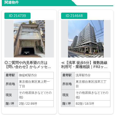
関連物件
ID 214739
ID 214648
◎ご質問や内見希望の方は
≪【浅草 徒歩5分】複数路線
【問い合わせ】からメッセー
利用可・業種相談｜FR2ヶ月
ジをお願い致します◎※お電
≫
話はお控えください。
最寄駅
御徒町駅/5分
最寄駅
浅草駅/5分
東京都台東区東上野一
東京都台東区浅草三丁
所在地
所在地
丁目
目
その他居抜きなど (その
その他居抜きなど (その
現況
現況
他)
他)
階 / 坪
2階 / 22.99坪
階 / 坪
B2階 / 18.5坪