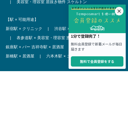
|
美容室・理容室 居抜き物件
スケルトン
【駅 × 可能用途】
新宿駅 × クリニック
|
渋谷駅 × カフェ
池袋駅 × ラーメン
|
表参道駅 × 美容室・理容室
恵比寿駅 × レストラン
|
銀座駅 × バー
吉祥寺駅 × 居酒屋
|
麻布十番駅 × レストラン
新橋駅 × 居酒屋
|
六本木駅 × エステ・マッサージ・サロン
【駅】
新宿駅 居抜き物件
|
渋谷駅 居抜き物件
池袋駅 居抜き物件
|
横浜駅 居抜き物件
秋葉原駅 居抜き物件
|
六本木駅 居抜き物件
赤坂見附駅 居抜き物件
|
神田駅 居抜き物件
銀座駅 居抜き物件
|
吉祥寺駅 居抜き物件
梅田駅 居抜き物件
|
心斎橋駅 居抜き物件
本町駅 居抜き物件