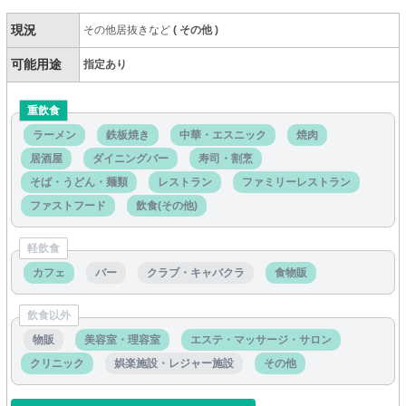
現況
その他居抜きなど
(
その他
)
可能用途
指定あり
重飲食
ラーメン
鉄板焼き
中華・エスニック
焼肉
居酒屋
ダイニングバー
寿司・割烹
そば・うどん・麺類
レストラン
ファミリーレストラン
ファストフード
飲食(その他)
軽飲食
カフェ
バー
クラブ・キャバクラ
食物販
飲食以外
物販
美容室・理容室
エステ・マッサージ・サロン
クリニック
娯楽施設・レジャー施設
その他