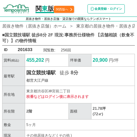
関
東
版
会員登録・ログイン
関西版へ
居抜き物件・居抜き店舗・貸店舗での開業ならテンポスマート
居抜き物件（居抜き店舗）ホーム
東京都の居抜き物件・居抜き店
■国立競技場駅 徒歩8分 2F 現況:事務所仕様物件 【店舗相談（飲⾷不
可）】
の物件情報
201633
ID
閲覧数:
256回
455,202
20,900
円
円/坪
賃料
坪単価
(税込)
国立競技場駅
徒歩
8分
最寄駅
都営大江戸線
東京都渋谷区神宮前二丁目
所在地
枝番などはログイン後に表示されます
21.78坪
所在階
2階
面積
(72㎡)
敷金
5ヶ月
現況
その他居抜きなど
(
その他
)