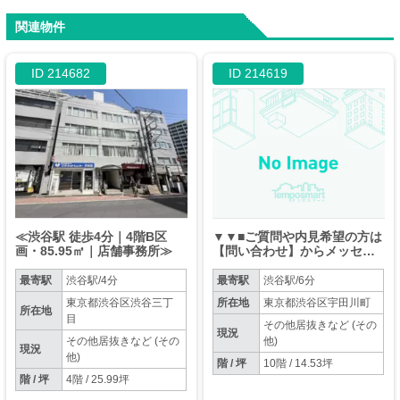
関連物件
ID 214682
ID 214619
≪渋谷駅 徒歩4分｜4階B区
▼▼■ご質問や内見希望の方は
画・85.95㎡｜店舗事務所≫
【問い合わせ】からメッセー
ジをお願い致します■▼▼※お
電話はお控えください。
最寄駅
渋谷駅/4分
最寄駅
渋谷駅/6分
東京都渋谷区渋谷三丁
所在地
東京都渋谷区宇田川町
所在地
目
その他居抜きなど (その
現況
その他居抜きなど (その
他)
現況
他)
階 / 坪
10階 / 14.53坪
階 / 坪
4階 / 25.99坪