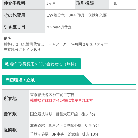
仲介手数料
取引様態
1ヶ月
一般
その他費用
ごみ処分代11,000円/月 保険加入要
引き渡し日
2026年6⽉予定
備考
賃料にセコム警備費含む ＯＡフロア 24時間セキュリティー
専有部分にトイレあり
物件取得費用を問い合わせる（無料）
周辺環境 / 立地
東京都渋谷区神宮前二丁目
所在地
枝番などはログイン後に表示されます
最寄駅
国立競技場駅
都営大江戸線
徒歩 8分
北参道駅
東京メトロ副都心線
徒歩 9分
近隣駅
千駄ケ谷駅
JR中央・総武線
徒歩 10分