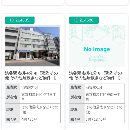
ID 214605
ID 214586
渋谷駅 徒歩4分 4F 現況:その
渋谷駅 徒歩1分 6F 現況:その
他 その他居抜きなど物件 【ク
他 その他居抜きなど物件 【飲
リニック・スクール相談可
食不可】
能】
最寄駅
渋谷駅/4分
最寄駅
渋谷駅/1分
東京都渋谷区渋谷三丁
東京都渋谷区神南一丁
所在地
所在地
目
目
その他居抜きなど (その
その他居抜きなど (その
現況
現況
他)
他)
階 / 坪
4階 / 26坪
階 / 坪
6階 / 13.45坪