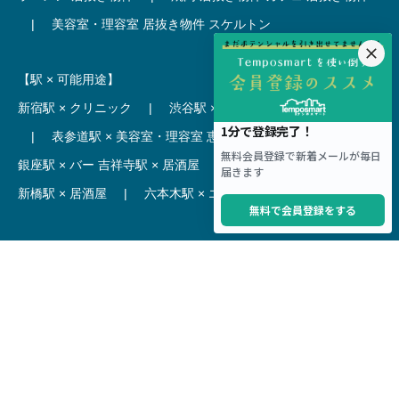
|
美容室・理容室 居抜き物件
スケルトン
【駅 × 可能用途】
新宿駅 × クリニック
|
渋谷駅 × カフェ
池袋駅 × ラーメン
|
表参道駅 × 美容室・理容室
恵比寿駅 × レストラン
|
銀座駅 × バー
吉祥寺駅 × 居酒屋
|
麻布十番駅 × レストラン
新橋駅 × 居酒屋
|
六本木駅 × エステ・マッサージ・サロン
【駅】
新宿駅 居抜き物件
|
渋谷駅 居抜き物件
池袋駅 居抜き物件
|
横浜駅 居抜き物件
秋葉原駅 居抜き物件
|
六本木駅 居抜き物件
赤坂見附駅 居抜き物件
|
神田駅 居抜き物件
銀座駅 居抜き物件
|
吉祥寺駅 居抜き物件
梅田駅 居抜き物件
|
心斎橋駅 居抜き物件
本町駅 居抜き物件