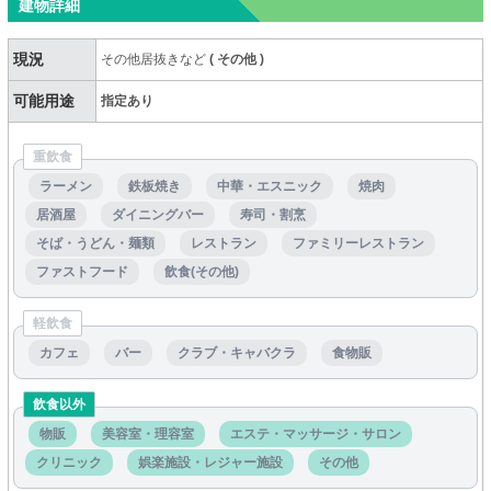
建物詳細
現況
その他居抜きなど
(
その他
)
可能用途
指定あり
重飲食
ラーメン
鉄板焼き
中華・エスニック
焼肉
居酒屋
ダイニングバー
寿司・割烹
そば・うどん・麺類
レストラン
ファミリーレストラン
ファストフード
飲食(その他)
軽飲食
カフェ
バー
クラブ・キャバクラ
食物販
飲食以外
物販
美容室・理容室
エステ・マッサージ・サロン
クリニック
娯楽施設・レジャー施設
その他