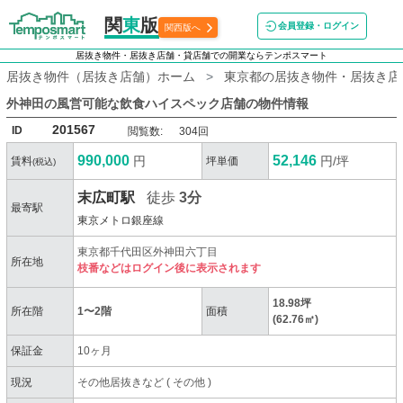
関
東
版
会員登録・ログイン
関西版へ
居抜き物件・居抜き店舗・貸店舗での開業ならテンポスマート
居抜き物件（居抜き店舗）ホーム
東京都の居抜き物件・居抜き店
外神田の風営可能な飲食ハイスペック店舗
の物件情報
201567
ID
閲覧数:
304回
990,000
52,146
円
円/坪
賃料
坪単価
(税込)
末広町駅
徒歩
3分
最寄駅
東京メトロ銀座線
東京都千代田区外神田六丁目
所在地
枝番などはログイン後に表示されます
18.98坪
所在階
1〜2階
面積
(62.76㎡)
保証金
10ヶ月
現況
その他居抜きなど
(
その他
)