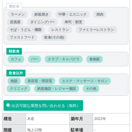
重飲食
ラーメン
鉄板焼き
中華・エスニック
焼肉
居酒屋
ダイニングバー
寿司・割烹
そば・うどん・麺類
レストラン
ファミリーレストラン
ファストフード
飲食(その他)
軽飲食
カフェ
バー
クラブ・キャバクラ
食物販
飲食以外
物販
美容室・理容室
エステ・マッサージ・サロン
クリニック
娯楽施設・レジャー施設
その他
出店可能な業態を問い合わせる（無料）
構造
築年月
木造
2022年
階建
駐車場
地上12階
-