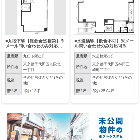
■九段下駅【軽飲食迄相談】※
■水道橋駅【飲食不可】※メー
メール問い合わせのみ対応可
ル問い合わせのみ対応可※
※
最寄駅
九段下駅/2分
最寄駅
水道橋駅/3分
東京都千代田区九段北
東京都千代田区神田三
所在地
所在地
一丁目
崎町二丁目
その他居抜きなど (その
その他居抜きなど (その
現況
現況
他)
他)
階 / 坪
1階 / 12坪
階 / 坪
2階 / 25.04坪