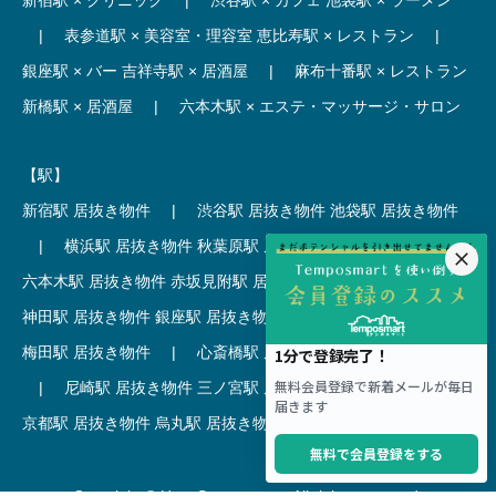
|
表参道駅 × 美容室・理容室
恵比寿駅 × レストラン
|
銀座駅 × バー
吉祥寺駅 × 居酒屋
|
麻布十番駅 × レストラン
新橋駅 × 居酒屋
|
六本木駅 × エステ・マッサージ・サロン
【駅】
新宿駅 居抜き物件
|
渋谷駅 居抜き物件
池袋駅 居抜き物件
|
横浜駅 居抜き物件
秋葉原駅 居抜き物件
|
六本木駅 居抜き物件
赤坂見附駅 居抜き物件
|
神田駅 居抜き物件
銀座駅 居抜き物件
|
吉祥寺駅 居抜き物件
梅田駅 居抜き物件
|
心斎橋駅 居抜き物件
本町駅 居抜き物件
|
尼崎駅 居抜き物件
三ノ宮駅 居抜き物件
|
京都駅 居抜き物件
烏丸駅 居抜き物件
|
四条駅 居抜き物件
Copyright © Hoct System corp. All rights reserved.