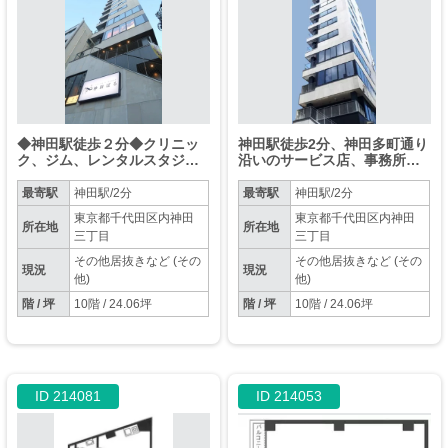
◆神田駅徒歩２分◆クリニッ
神田駅徒歩2分、神田多町通り
ク、ジム、レンタルスタジオ
沿いのサービス店、事務所に
など業種幅広くご相談可！
最適な物件です！
◆24時間利用可◆礼金・更新
最寄駅
神田駅/2分
最寄駅
神田駅/2分
料なし
東京都千代田区内神田
東京都千代田区内神田
所在地
所在地
三丁目
三丁目
その他居抜きなど (その
その他居抜きなど (その
現況
現況
他)
他)
階 / 坪
10階 / 24.06坪
階 / 坪
10階 / 24.06坪
ID 214081
ID 214053