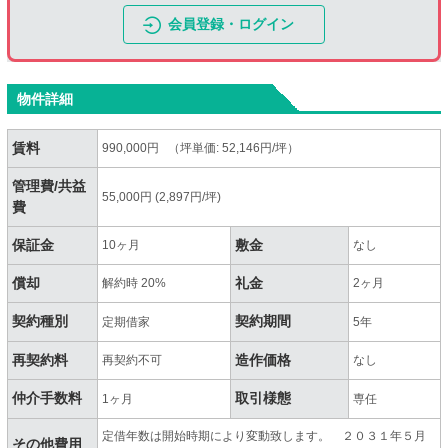
会員登録・ログイン
物件詳細
賃料
990,000円 （坪単価: 52,146円/坪）
管理費/共益
55,000円 (2,897円/坪)
費
保証金
敷金
10ヶ月
なし
償却
礼金
解約時 20%
2ヶ月
契約種別
契約期間
定期借家
5年
再契約料
造作価格
再契約不可
なし
仲介手数料
取引様態
1ヶ月
専任
定借年数は開始時期により変動致します。 ２０３１年５月
その他費用