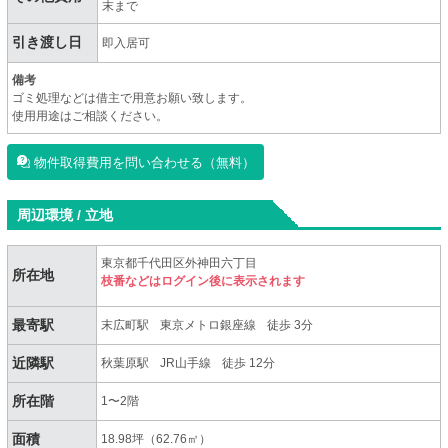
末まで
引き渡し日
即入居可
備考
ゴミ処理などは借主で用意お願い致します。
使用用途はご相談ください。
物件取得費用を問い合わせる（無料）
周辺環境 / 立地
東京都千代田区外神田六丁目
所在地
枝番などはログイン後に表示されます
最寄駅
末広町駅
東京メトロ銀座線
徒歩 3分
近隣駅
秋葉原駅
JR山手線
徒歩 12分
所在階
1〜2階
面積
18.98坪（62.76㎡）